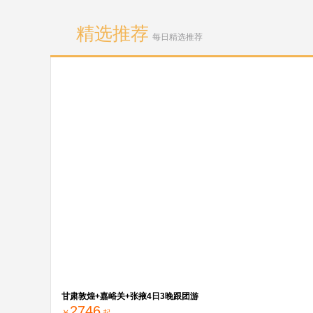
精选推荐
每日精选推荐
甘肃敦煌+嘉峪关+张掖4日3晚跟团游
2746