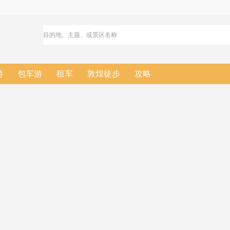
游
包车游
租车
敦煌徒步
攻略