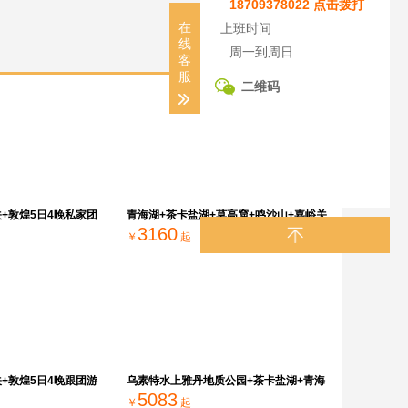
18709378022 点击拨打
在
上班时间
线
周一到周日
客
服
二维码
关+敦煌5日4晚私家团
青海湖+茶卡盐湖+莫高窟+鸣沙山+嘉峪关
3160
+张掖5日4晚私家团
￥
起
关+敦煌5日4晚跟团游
乌素特水上雅丹地质公园+茶卡盐湖+青海
5083
湖+莫高窟+鸣沙山月牙泉+嘉峪关关城+张
￥
起