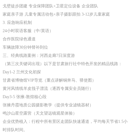
戈壁徒步团建 专业保障团队+卫星定位设备 企业团队
家庭亲子游 儿童专属活动包+亲子摄影跟拍 3-12岁儿童家庭
3. 应急响应机制
24小时双语客服（中/英语）
合作医院绿色通道
车辆故障30分钟替补到位
三、经典线路案例：河西走廊7日深度游
（第三次关键词出现）以下是甘肃旅行社中特色开发的精品线路：
Day1-2 兰州文化初探
甘肃省博物馆VIP导览（重点讲解铜奔马、驿使图）
黄河风情线羊皮筏子漂流（逐西专属安全员随行）
Day3-5 张掖-敦煌核心段
张掖丹霞地质公园摄影教学（提供专业滤镜器材）
鸣沙山星空露营（天文望远镜观星体验）
企业优势植入：行程中所有景区走团队快速通道，平均每天节省1.5小
时排队时间。