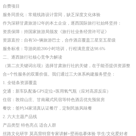
自费项目
服务同质化：常规线路设计雷同，缺乏深度文化体验
作为深耕甘肃旅游12年的本土企业，逐西国际旅行社始终坚持：
资质保障：持国家旅游局颁发《旅行社业务经营许可证》
资源直控：自有50+辆旅游巴士，合作酒店覆盖三星至五星级
服务标准：导游岗前200小时培训，行程满意度达98.6%
二、逐西旅行社核心竞争力解读
（第二次关键词出现）选择甘肃旅行社的关键，在于能否提供资源整
合+个性服务的双重价值。我们通过三大体系构建服务壁垒：
1. 全链条资源覆盖
交通：新车队配备GPS定位+医用氧气瓶（应对高原反应）
住宿：敦煌山庄、甘南藏式民宿等特色酒店优先预留房
餐饮：签约34家清真认证餐厅，定制民族风味餐
2. 六大主题产品线
产品类型 特色亮点 适合人群
丝路文化研学 莫高窟特窟专家讲解+壁画临摹体验 学生/文化爱好者