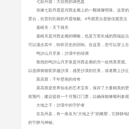
七彩丹霞：大自然的调色盘
张掖七彩丹霞是河西走廊上的一颗璀璨明珠。这里的山
景台，欣赏到壮丽的丹霞地貌。4号观景台是较佳观赏点
嘉峪关：天下雄关
嘉峪关是河西走廊的咽喉，也是万里长城的西端起点。
可以漫步其中，聆听历史的回响。在这里，您可以穿上古
鸣沙山月牙泉：沙漠中的绿洲
敦煌的鸣沙山月牙泉是河西走廊的另一处绝美景观。鸣
以选择骑骆驼穿越沙漠，感受沙漠的壮美，或者爬上沙丘
莫高窟：千年壁画的传奇
莫高窟是世界知名的艺术宝库，保存了大量精美的壁画
前预约，建议提前一个月预订门票，以确保能够顺利参观
大地之子：沙漠中的守护者
在瓜州县，有一座名为“大地之子”的雕塑，它静静地
的宁静与神秘。