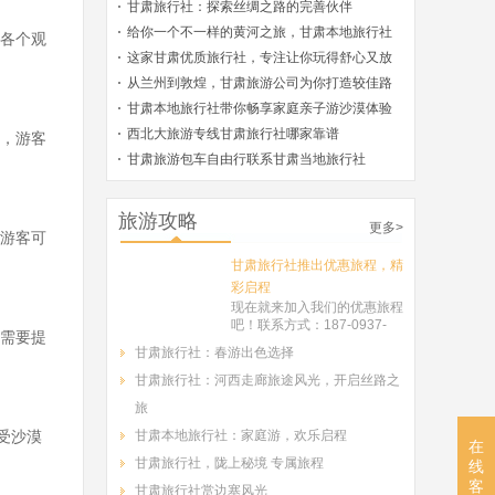
甘肃旅行社：探索丝绸之路的完善伙伴
给你一个不一样的黄河之旅，甘肃本地旅行社
各个观
的深度推荐！
这家甘肃优质旅行社，专注让你玩得舒心又放
心！
从兰州到敦煌，甘肃旅游公司为你打造较佳路
线！
甘肃本地旅行社带你畅享家庭亲子游沙漠体验
西北大旅游专线甘肃旅行社哪家靠谱
，游客
甘肃旅游包车自由行联系甘肃当地旅行社
旅游攻略
更多>
游客可
甘肃旅行社推出优惠旅程，精
彩启程
现在就来加入我们的优惠旅程
吧！联系方式：187-0937-
需要提
8022。让甘肃逐西旅行社带
甘肃旅行社：春游出色选择
您领略甘肃的美丽风光
甘肃旅行社：河西走廊旅途风光，开启丝路之
旅
受沙漠
甘肃本地旅行社：家庭游，欢乐启程
在
甘肃旅行社，陇上秘境 专属旅程
线
客
甘肃旅行社赏边塞风光