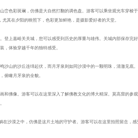
峦色彩斑斓，仿佛是大自然打翻的调色盘。游客可以乘坐观光车穿梭于
，尤其在夕阳的映照下，色彩更加鲜艳，是摄影爱好者的天堂。
登上嘉峪关关城，您可以感受到历史的厚重与雄伟。关城内部保存完好
装，体验穿越千年的独特感受。
沙山的沙丘连绵起伏，而月牙泉则如同沙漠中的一颗明珠，清澈见底。
，俯瞰月牙泉的全貌。
和佛像。游客可以在这里深入了解佛教文化的博大精深。莫高窟的参观
。
躺在沙漠之中，仿佛是这片土地的守护者。游客可以在这里拍照留念，感