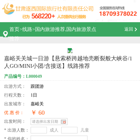
首页
>
线路
>
国内旅游推荐,国内旅游景点
返回
推荐
嘉峪关关城一日游【悬索桥跨越地壳断裂般大峡谷/1
人GO/MINI小团/含接送】线路推荐
产品编号：L000049
出游方式：
跟团游
行程天数：
1日
出发城市：
嘉峪关
￥ 60
优 惠 价：
出发时间：
* 出游人数：
成人
儿童
* 你的姓名：