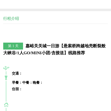
行程介绍
嘉峪关关城一日游【悬索桥跨越地壳断裂般
第 1 天
大峡谷/1人GO/MINI小团/含接送】线路推荐
交通：
早餐：
中餐：
晚餐：
住宿：