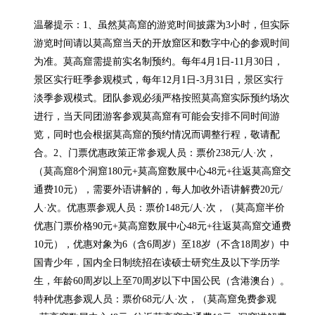
温馨提示：1、虽然莫高窟的游览时间披露为3小时，但实际
游览时间请以莫高窟当天的开放窟区和数字中心的参观时间
为准。莫高窟需提前实名制预约。每年4月1日-11月30日，
景区实行旺季参观模式，每年12月1日-3月31日，景区实行
淡季参观模式。团队参观必须严格按照莫高窟实际预约场次
进行，当天同团游客参观莫高窟有可能会安排不同时间游
览，同时也会根据莫高窟的预约情况而调整行程，敬请配
合。2、门票优惠政策正常参观人员：票价238元/人·次，
（莫高窟8个洞窟180元+莫高窟数展中心48元+往返莫高窟交
通费10元），需要外语讲解的，每人加收外语讲解费20元/
人·次。优惠票参观人员：票价148元/人·次，（莫高窟半价
优惠门票价格90元+莫高窟数展中心48元+往返莫高窟交通费
10元），优惠对象为6（含6周岁）至18岁（不含18周岁）中
国青少年，国内全日制统招在读硕士研究生及以下学历学
生，年龄60周岁以上至70周岁以下中国公民（含港澳台）。
特种优惠参观人员：票价68元/人·次，（莫高窟免费参观