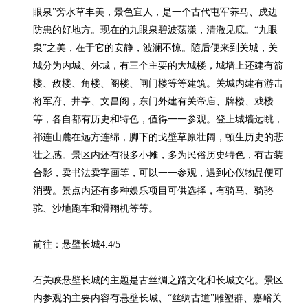
眼泉”旁水草丰美，景色宜人，是一个古代屯军养马、戍边
防患的好地方。现在的九眼泉碧波荡漾，清澈见底。“九眼
泉”之美，在于它的安静，波澜不惊。随后便来到关城，关
城分为内城、外城，有三个主要的大城楼，城墙上还建有箭
楼、敌楼、角楼、阁楼、闸门楼等等建筑。关城内建有游击
将军府、井亭、文昌阁，东门外建有关帝庙、牌楼、戏楼
等，各自都有历史和特色，值得一一参观。登上城墙远眺，
祁连山麓在远方连绵，脚下的戈壁草原壮阔，顿生历史的悲
壮之感。景区内还有很多小摊，多为民俗历史特色，有古装
合影，卖书法卖字画等，可以一一参观，遇到心仪物品便可
消费。景点内还有多种娱乐项目可供选择，有骑马、骑骆
驼、沙地跑车和滑翔机等等。

前往：悬壁长城4.4/5

石关峡悬壁长城的主题是古丝绸之路文化和长城文化。景区
内参观的主要内容有悬壁长城、“丝绸古道”雕塑群、嘉峪关