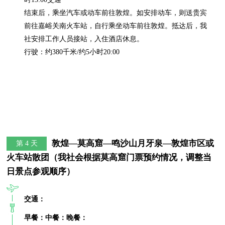
结束后，乘坐汽车或动车前往敦煌。如安排动车，则送贵宾
前往嘉峪关南火车站，自行乘坐动车前往敦煌。抵达后，我
社安排工作人员接站，入住酒店休息。

行驶：约380千米/约5小时20:00
敦煌—莫高窟—鸣沙山月牙泉—敦煌市区或
第 4 天
火车站散团（我社会根据莫高窟门票预约情况，调整当
日景点参观顺序）
交通：
早餐：
中餐：
晚餐：