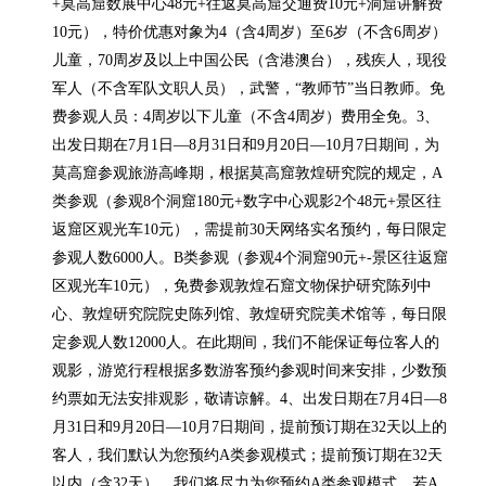
+莫高窟数展中心48元+往返莫高窟交通费10元+洞窟讲解费
10元），特价优惠对象为4（含4周岁）至6岁（不含6周岁）
儿童，70周岁及以上中国公民（含港澳台），残疾人，现役
军人（不含军队文职人员），武警，“教师节”当日教师。免
费参观人员：4周岁以下儿童（不含4周岁）费用全免。3、
出发日期在7月1日—8月31日和9月20日—10月7日期间，为
莫高窟参观旅游高峰期，根据莫高窟敦煌研究院的规定，A
类参观（参观8个洞窟180元+数字中心观影2个48元+景区往
返窟区观光车10元），需提前30天网络实名预约，每日限定
参观人数6000人。B类参观（参观4个洞窟90元+-景区往返窟
区观光车10元），免费参观敦煌石窟文物保护研究陈列中
心、敦煌研究院院史陈列馆、敦煌研究院美术馆等，每日限
定参观人数12000人。在此期间，我们不能保证每位客人的
观影，游览行程根据多数游客预约参观时间来安排，少数预
约票如无法安排观影，敬请谅解。4、出发日期在7月4日—8
月31日和9月20日—10月7日期间，提前预订期在32天以上的
客人，我们默认为您预约A类参观模式；提前预订期在32天
以内（含32天），我们将尽力为您预约A类参观模式，若A