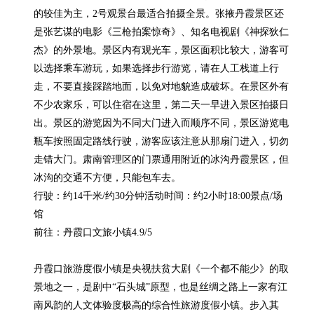
的较佳为主，2号观景台最适合拍摄全景。张掖丹霞景区还
是张艺谋的电影《三枪拍案惊奇》、知名电视剧《神探狄仁
杰》的外景地。景区内有观光车，景区面积比较大，游客可
以选择乘车游玩，如果选择步行游览，请在人工栈道上行
走，不要直接踩踏地面，以免对地貌造成破坏。在景区外有
不少农家乐，可以住宿在这里，第二天一早进入景区拍摄日
出。景区的游览因为不同大门进入而顺序不同，景区游览电
瓶车按照固定路线行驶，游客应该注意从那扇门进入，切勿
走错大门。肃南管理区的门票通用附近的冰沟丹霞景区，但
冰沟的交通不方便，只能包车去。

行驶：约14千米/约30分钟活动时间：约2小时18:00景点/场
馆

前往：丹霞口文旅小镇4.9/5

丹霞口旅游度假小镇是央视扶贫大剧《一个都不能少》的取
景地之一，是剧中“石头城”原型，也是丝绸之路上一家有江
南风韵的人文体验度极高的综合性旅游度假小镇。步入其