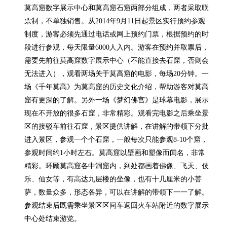
莫高窟数字展示中心和莫高窟石窟两部分组成，两者采取联
票制，不单独销售。从2014年9月11日起景区实行预约参观
制度，游客必须先通过电话或网上预约门票，根据预约的时
段进行参观，每天限量6000人入内。游客在预约并取票后，
需要先前往莫高窟数字展示中心（不能直接去石窟，否则会
无法进入），观看两场关于莫高窟的电影，每场20分钟。一
场《千年莫高》为莫高窟的历史文化介绍，帮助游客对莫高
窟有更深的了解。另外一场《梦幻佛宫》是球幕电影，展示
现在不开放的很多石窟，非常精彩。观看完电影之后乘坐景
区的接驳车前往石窟，景区提供讲解，在讲解的带领下分批
进入景区，参观一个个石窟，一般每次只能参观8-10个窟，
参观时间约1小时左右。莫高窟以壁画和塑像而闻名，非常
精彩。环顾莫高窟各中洞窟内，到处都画着佛像、飞天、伎
乐、仙女等，有高达九层楼的坐像，也有十几厘米的小菩
萨，数量众多，形态各异，可以在讲解的带领下一一了解。
参观结束后既需乘坐景区区间车返回火车站附近的数字展示
中心处结束游览。
