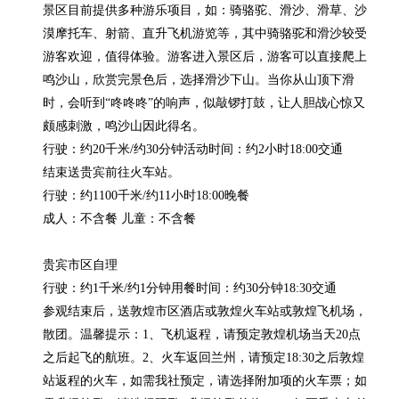
景区目前提供多种游乐项目，如：骑骆驼、滑沙、滑草、沙
漠摩托车、射箭、直升飞机游览等，其中骑骆驼和滑沙较受
游客欢迎，值得体验。游客进入景区后，游客可以直接爬上
鸣沙山，欣赏完景色后，选择滑沙下山。当你从山顶下滑
时，会听到“咚咚咚”的响声，似敲锣打鼓，让人胆战心惊又
颇感刺激，鸣沙山因此得名。

行驶：约20千米/约30分钟活动时间：约2小时18:00交通

结束送贵宾前往火车站。

行驶：约1100千米/约11小时18:00晚餐

成人：不含餐 儿童：不含餐

贵宾市区自理

行驶：约1千米/约1分钟用餐时间：约30分钟18:30交通

参观结束后，送敦煌市区酒店或敦煌火车站或敦煌飞机场，
散团。温馨提示：1、飞机返程，请预定敦煌机场当天20点
之后起飞的航班。2、火车返回兰州，请预定18:30之后敦煌
站返程的火车，如需我社预定，请选择附加项的火车票；如