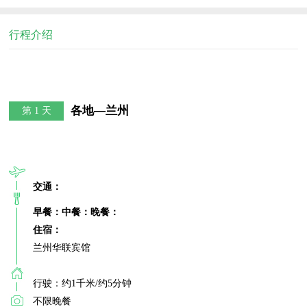
行程介绍
各地—兰州
第 1 天
交通：
早餐：
中餐：
晚餐：
住宿：
兰州华联宾馆

行驶：约1千米/约5分钟

不限晚餐
