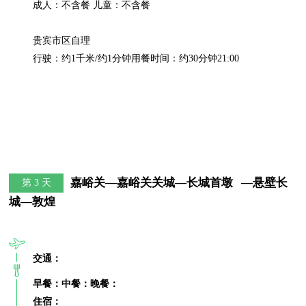
成人：不含餐 儿童：不含餐

贵宾市区自理

行驶：约1千米/约1分钟用餐时间：约30分钟21:00
嘉峪关—嘉峪关关城—长城首墩   —悬壁长
第 3 天
城—敦煌
交通：
早餐：
中餐：
晚餐：
住宿：