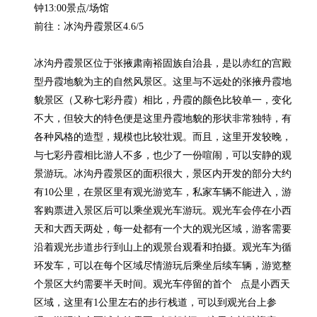
钟13:00景点/场馆

前往：冰沟丹霞景区4.6/5

冰沟丹霞景区位于张掖肃南裕固族自治县，是以赤红的宫殿
型丹霞地貌为主的自然风景区。这里与不远处的张掖丹霞地
貌景区（又称七彩丹霞）相比，丹霞的颜色比较单一，变化
不大，但较大的特色便是这里丹霞地貌的形状非常独特，有
各种风格的造型，规模也比较壮观。而且，这里开发较晚，
与七彩丹霞相比游人不多，也少了一份喧闹，可以安静的观
景游玩。冰沟丹霞景区的面积很大，景区内开发的部分大约
有10公里，在景区里有观光游览车，私家车辆不能进入，游
客购票进入景区后可以乘坐观光车游玩。观光车会停在小西
天和大西天两处，每一处都有一个大的观光区域，游客需要
沿着观光步道步行到山上的观景台观看和拍摄。观光车为循
环发车，可以在每个区域尽情游玩后乘坐后续车辆，游览整
个景区大约需要半天时间。观光车停留的首个   点是小西天
区域，这里有1公里左右的步行栈道，可以到观光台上参