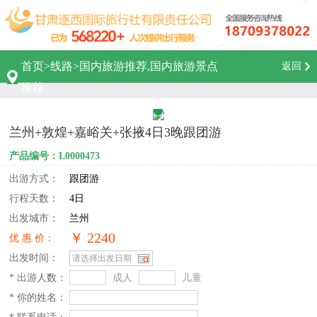
首页
>
线路
>
国内旅游推荐,国内旅游景点
返回
推荐
兰州+敦煌+嘉峪关+张掖4日3晚跟团游
产品编号：L0000473
出游方式：
跟团游
行程天数：
4日
出发城市：
兰州
￥ 2240
优 惠 价：
出发时间：
* 出游人数：
成人
儿童
* 你的姓名：