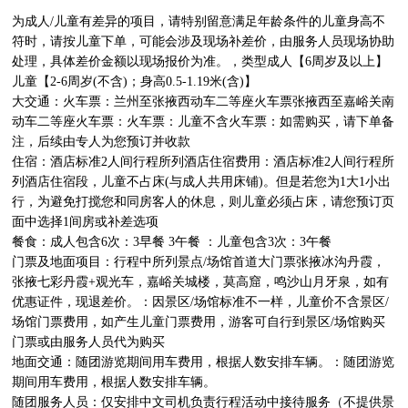
为成人/儿童有差异的项目，请特别留意满足年龄条件的儿童身高不
符时，请按儿童下单，可能会涉及现场补差价，由服务人员现场协助
处理，具体差价金额以现场报价为准。，类型成人【6周岁及以上】
儿童【2-6周岁(不含)；身高0.5-1.19米(含)】

大交通：火车票：兰州至张掖西动车二等座火车票张掖西至嘉峪关南
动车二等座火车票：火车票：儿童不含火车票：如需购买，请下单备
注，后续由专人为您预订并收款

住宿：酒店标准2人间行程所列酒店住宿费用：酒店标准2人间行程所
列酒店住宿段，儿童不占床(与成人共用床铺)。但是若您为1大1小出
行，为避免打搅您和同房客人的休息，则儿童必须占床，请您预订页
面中选择1间房或补差选项

餐食：成人包含6次：3早餐 3午餐 ：儿童包含3次：3午餐 

门票及地面项目：行程中所列景点/场馆首道大门票张掖冰沟丹霞，
张掖七彩丹霞+观光车，嘉峪关城楼，莫高窟，鸣沙山月牙泉，如有
优惠证件，现退差价。：因景区/场馆标准不一样，儿童价不含景区/
场馆门票费用，如产生儿童门票费用，游客可自行到景区/场馆购买
门票或由服务人员代为购买

地面交通：随团游览期间用车费用，根据人数安排车辆。：随团游览
期间用车费用，根据人数安排车辆。

随团服务人员：仅安排中文司机负责行程活动中接待服务（不提供景