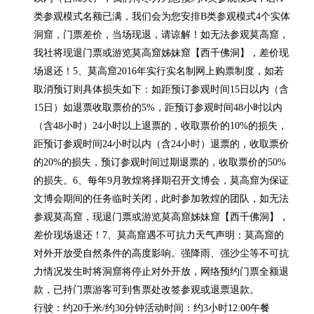
类参观模式名额已满，我们会为您安排B类参观模式4个实体
洞窟，门票差价，当场现退，请谅解！如无法参观莫高窟，
我社将现退门票或游览莫高窟姊妹窟【西千佛洞】，差价现
场退还！5、莫高窟2016年实行实名制网上购票制度，如若
取消预订则具体损失如下：如距预订参观时间15日以内（含
15日）如退票收取票价的5%，距预订参观时间48小时以内
（含48小时）24小时以上退票的，收取票价的10%的损失，
距预订参观时间24小时以内（含24小时）退票的，收取票价
的20%的损失，预订参观时间过期退票的，收取票价的50%
的损失。6、每年9月敦煌将择期召开文博会，莫高窟为保证
文博会期间的任务临时关闭，此时参加敦煌的团队，如无法
参观莫高窟，现退门票或游览莫高窟姊妹窟【西千佛洞】，
差价现场退还！7、莫高窟遇不可抗力天气声明：莫高窟的
对外开放受自然条件的高度影响。强降雨、强沙尘等不可抗
力情况发生时将洞窟将停止对外开放，网络预约门票全额退
款，已持门票游客可到售票处改签参观或退票退款。

行驶：约20千米/约30分钟活动时间：约3小时12:00午餐
