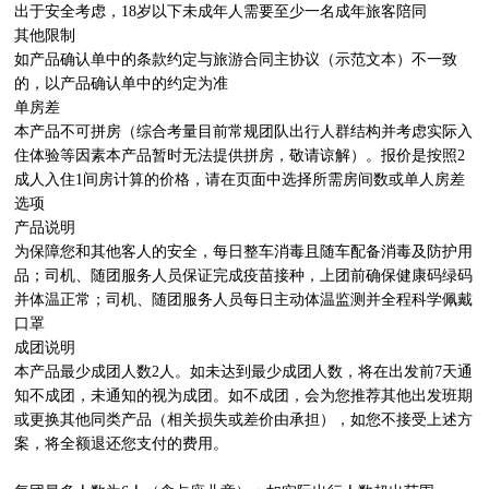
出于安全考虑，18岁以下未成年人需要至少一名成年旅客陪同

其他限制

如产品确认单中的条款约定与旅游合同主协议（示范文本）不一致
的，以产品确认单中的约定为准

单房差

本产品不可拼房（综合考量目前常规团队出行人群结构并考虑实际入
住体验等因素本产品暂时无法提供拼房，敬请谅解）。报价是按照2
成人入住1间房计算的价格，请在页面中选择所需房间数或单人房差
选项

产品说明

为保障您和其他客人的安全，每日整车消毒且随车配备消毒及防护用
品；司机、随团服务人员保证完成疫苗接种，上团前确保健康码绿码
并体温正常；司机、随团服务人员每日主动体温监测并全程科学佩戴
口罩

成团说明

本产品最少成团人数2人。如未达到最少成团人数，将在出发前7天通
知不成团，未通知的视为成团。如不成团，会为您推荐其他出发班期
或更换其他同类产品（相关损失或差价由承担），如您不接受上述方
案，将全额退还您支付的费用。
