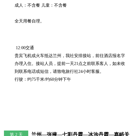
成人：不含餐 儿童：不含餐

 12:00交通

贵宾飞机或火车抵达兰州，我社安排接站，前往酒店报名字
办理入住。接站人员，提前一天21点之前联系客人，如未收
到联系电话或短信，请致电旅行社24小时客服。

行驶：约75千米/约60分钟下午
兰州—张掖—七彩丹霞—冰沟丹霞—嘉峪关
第 2 天