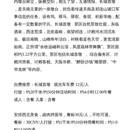
内墩台林立，纵横交织，相互了望，互通情报。长城首墩   
，是关南主要的一座墩台，担负着传递关南及祁连山诸口军
事信息的任务。设有坞、驿马、驿驼、食宿、积薪等物，配
备有一定数量的守兵。长城首墩   景区自然景致壮观，东临
酒泉，西连荒漠，北依嘉峪，南望祁连，讨赖河水滔滔东
去。极目南眺，山峰终年洁白，衬映着蓝色天空，更觉清新
如画。正所谓“余收远岫和云湿，风度疏林带舞飘”。景区面
积约3.22平方公里。景区包括长城首墩   、综合服务区、讨
赖河滑索、讨赖客栈、天险吊桥、“醉卧沙场”雕塑群、“中
华龙林”等内容。

自费推荐：长城首墩   观光车车费 12元/人

行驶：约20千米/约50分钟活动时间：约4小时12:00午餐

成人：含餐 儿童：含餐

安排西北美食，卤肉拌面等，餐标30元/人，不吃可退。

餐标：30CNY/人行驶：约1千米/约10分钟用餐时间：约1小
时13:00交通
