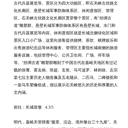
古代兵器展览等。景区分为四大功能区，即石关峡古丝路文
化长廊区、悬壁长城军事防御体系区、休闲度假区、管理
区。石关峡古丝路文化长廊区贯穿整个景区，有“丝绸古
道”雕塑群。悬壁长城军事防御体系区有悬壁长城、水门和
古代兵器展览等内容。休闲度假区就是长城北侧绿化区域和
景区入口小广场，这里向游客提供烧烤、茶饮、棋牌娱乐和
出售旅游纪念品等休闲服务。管理区主要指长城南侧的旅游
服务设施，包括管理中心、公共卫生间、广场、停车场
等。“丝绸古道”雕塑群雕刻了中国古代在嘉峪关地区有过记
载的张骞、霍去病、班超、玄奘、马可波罗、林则徐、左宗
棠七位主要历史人物造像及五名随从、二匹马、二峰骆驼和
一架马车塑像组成，借以展示石关峡悠久的历史和厚重的人
文内涵。

前往：长城首墩   4.3/5

明代，嘉峪关管辖着“腹里、沿边、境外墩台三十九座”。关