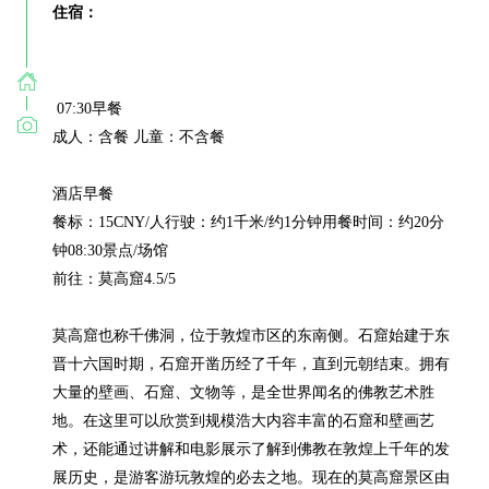
住宿：
 07:30早餐

成人：含餐 儿童：不含餐

酒店早餐

餐标：15CNY/人行驶：约1千米/约1分钟用餐时间：约20分
钟08:30景点/场馆

前往：莫高窟4.5/5

莫高窟也称千佛洞，位于敦煌市区的东南侧。石窟始建于东
晋十六国时期，石窟开凿历经了千年，直到元朝结束。拥有
大量的壁画、石窟、文物等，是全世界闻名的佛教艺术胜
地。在这里可以欣赏到规模浩大内容丰富的石窟和壁画艺
术，还能通过讲解和电影展示了解到佛教在敦煌上千年的发
展历史，是游客游玩敦煌的必去之地。现在的莫高窟景区由