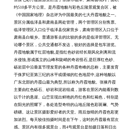
约510多平方公里。是丹霞地貌与彩色丘陵景观复合区，被
《中国国家地理》杂志评为中国最美的七大丹霞地貌之一。
景区分属临泽县和肃南县两处管理，两个管理区分别售票。
临泽管理区入口位于临泽县倪家营乡，肃南管理区入口位于
肃南县白银乡。普通游客去的比较的多的是临泽管理区。无
论哪个景区，公共交通都不发达，较好的选择是包车游览。
丹霞地貌属于红层地貌,是指红色砂岩经长期风化剥离和流
水侵蚀,形成孤立的山峰和陡峭的奇岩怪石,是巨厚红色砂、
砾岩层中沿垂直节理发育的各种丹霞奇峰的总称，主要发育
于侏罗纪至第三纪的水平或缓倾的红色地层中,这种地貌以
广东北部的丹霞山最为典型,所以称为丹霞地貌。张掖丹霞
主要由红色砾石、砂岩和泥岩组成，游客在景区内能看到数
以千计的悬崖、山峦呈现出鲜艳的丹红色和红褐色，特别是
在阳光的照耀下，各处造型奇特的山地丘陵色彩斑斓、气势
磅礴。这让景区摄影爱好者的天堂。雨后放晴的丹霞色彩更
加浓烈。每天较佳拍摄时间是在下午，这时的丹霞最有层次
感。景区内有很多观景台，而4号观景台是拍摄日落和日出