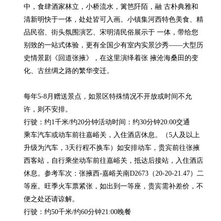
中，食肆酒家林立，小桥流水，篱笆阡陌，融 古朴典雅和
清新明快于一体，处处皆可入画。小镇集河西特色美食、精
品民宿、街头氛围演艺、宋明清民俗展示于 一体，带给您
别致的一站式体验，更有全国少有室内实景沙秀——大型历
史情景剧《回道张掖》，在这里演绎着张 掖沧海桑田的变
化、古丝绸之路的繁华变迁。

每年5-8月赠送景点，如景区特殊情况不开放或时间不允
许，则不安排。

行驶：约1千米/约20分钟活动时间：约30分钟20:00交通

乘车汽车或动车前往嘉峪关，入住酒店休息。（5人及以上
升级为汽车，3天行程不换车）如安排动车，贵宾前往张掖
西客站，自行乘坐动车前往嘉峪关，抵达后接站，入住酒店
休息。参考车次：张掖西-嘉峪关南D2673（20-20-21.47）二
等座。旺季火车票紧张，如出到一等座，贵宾需补差价，不
便之处还请谅解。

行驶：约50千米/约60分钟21:00晚餐
