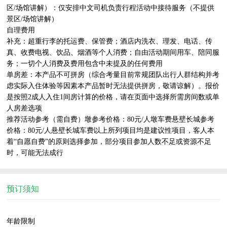
区/场馆讲解）：仅安排中文司机负责行程活动中接待服务（不提供
景区/场馆讲解）

自理费用

补充：超重行李的托运费、保管费；酒店内洗衣、理发、电话、传
真、收费电视、饮品、烟酒等个人消费；自由活动期间用车、陪同服
务；一切个人消费及费用包含中未提及的任何费用

单房差：本产品不可拼房（综合考量目前常规团队出行人群结构并考
虑实际入住体验等因素本产品暂时无法提供拼房，敬请谅解）。报价
是按照2成人入住1间房计算的价格，请在页面中选择所需房间数或单
人房差选项

推荐活动参考（需自费）墩参考价格：80元/人墩车费悬壁长城参考
价格：80元/人悬壁长城车费以上所列项目均是建议性项目，客人本
着“自愿自费”的原则选择参加，部分项目参加人数不足或资源不足
时，可能无法成行    
预订须知
年龄限制
