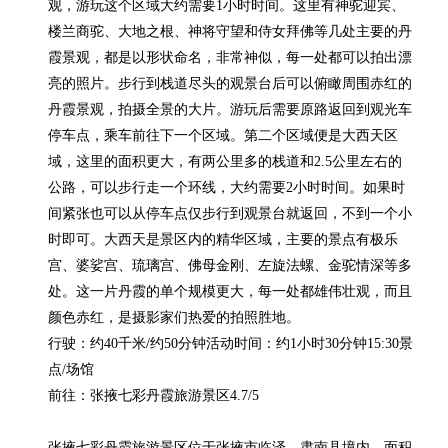
观，游玩这个区域大约需要1小时时间。这里有神驼迎宾、
楼兰商驼、大地之根、神将守望和侍女拜佛等几处主要的丹
霞景观，都是以形状命名，非常神似，每一处都可以拍出漂
亮的照片。步行到栈道尽头的观景台后可以俯瞰周围赤红的
丹霞景观，拍摄全景的大片。游玩后需要原路返回到观光车
停车点，乘车前往下一个区域。第二个区域便是大西天区
域，这里的面积更大，有两公里多的栈道和2.5公里左右的
公路，可以步行走一个环线，大约需要2小时时间。如果时
间紧张也可以从停车点仅步行到观景台就返回，不到一个小
时即可。大西天是景区内的精华区域，主要的景点有极乐
宫、婆娑宫、琉璃宫、佛母金刚、左旋法螺、金驼情深等多
处。这一片丹霞的单个规模更大，每一处都雄伟壮观，而且
颜色赤红，是摄影家们热爱的拍照胜地。

行驶：约40千米/约50分钟活动时间：约1小时30分钟15:30景
点/场馆

前往：张掖七彩丹霞旅游景区4.7/5

张掖七彩丹霞旅游景区位于张掖市临泽、肃南县境内，面积