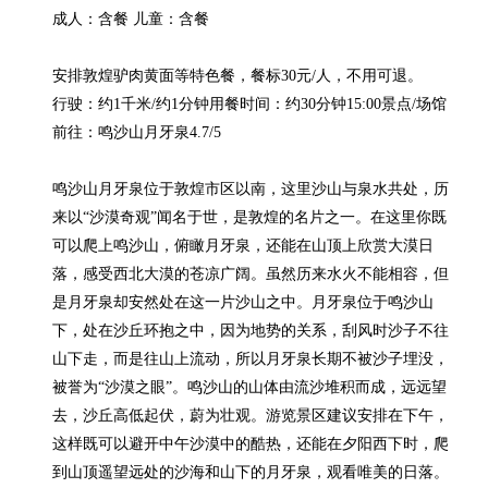
成人：含餐 儿童：含餐

安排敦煌驴肉黄面等特色餐，餐标30元/人，不用可退。

行驶：约1千米/约1分钟用餐时间：约30分钟15:00景点/场馆

前往：鸣沙山月牙泉4.7/5

鸣沙山月牙泉位于敦煌市区以南，这里沙山与泉水共处，历
来以“沙漠奇观”闻名于世，是敦煌的名片之一。在这里你既
可以爬上鸣沙山，俯瞰月牙泉，还能在山顶上欣赏大漠日
落，感受西北大漠的苍凉广阔。虽然历来水火不能相容，但
是月牙泉却安然处在这一片沙山之中。月牙泉位于鸣沙山
下，处在沙丘环抱之中，因为地势的关系，刮风时沙子不往
山下走，而是往山上流动，所以月牙泉长期不被沙子埋没，
被誉为“沙漠之眼”。鸣沙山的山体由流沙堆积而成，远远望
去，沙丘高低起伏，蔚为壮观。游览景区建议安排在下午，
这样既可以避开中午沙漠中的酷热，还能在夕阳西下时，爬
到山顶遥望远处的沙海和山下的月牙泉，观看唯美的日落。