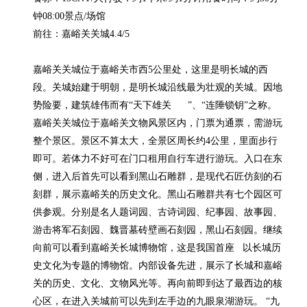
钟08:00景点/场馆

前往：嘉峪关关城4.4/5

嘉峪关关城位于嘉峪关市西5公里处，这里是明长城的西
段。关城始建于明朝，是明长城沿线最为壮观的关城。因地
势险要，建筑雄伟而有“天下雄关      ”、“连陲锁钥”之称。
嘉峪关关城位于嘉峪关文物风景区内，门票为通票，需游玩
整个景区。景区不算太大，全景区周长约4公里，里面步行
即可。若体力不好可在门口租用自行车进行游玩。入口在东
侧，进入后首先可以看到黑山石雕群，是现代石匠仿刻的石
刻群，展示嘉峪关的历史文化。黑山石雕群共有七个园区可
供参观。分别是名人题词园、古诗词园、纪事园、故事园、
游击将军石刻园、魏晋墓砖壁画石刻园，黑山石刻园。继续
向前可以看到嘉峪关长城博物馆，这是我国首座   以长城历
史文化为专题的博物馆。内部设备先进，展示了长城和嘉峪
关的历史、文化、文物风光等。再向前即到达了最西边的核
心区，在进入关城前可以先到左手边的九眼泉湖游玩。 “九