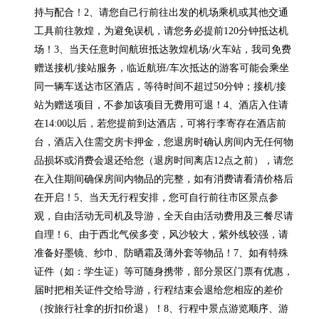
持与配合！2、请您自己行前往出发的机场乘机或其他交通
工具前往敦煌，为避免误机，请您务必提前120分钟抵达机
场！3、当天任意时间航班抵达敦煌机场/火车站，我司免费
赠送接机/接站服务，临近航班/车次抵达的游客可能会乘坐
同一辆车送达市区酒店，等待时间不超过50分钟；接机/接
站为赠送项目，不参加该项目无费用可退！4、酒店入住请
在14:00以后，若您提前到达酒店，可将行李寄存在酒店前
台，酒店入住需交房卡押金，您退房时确认房间内无任何物
品损坏或消费会退还给您（退房时间离店12点之前），请您
在入住期间确保房间内物品的完整，如有消费请看清价格后
在开启！5、当天无行程安排，您可自行前往市区景点参
观，自由活动无司机及导游，全天自由活动费用及三餐尽请
自理！6、由于西北气侯多变，风沙较大，紫外线较强，请
准备好墨镜、纱巾、防晒霜及薄外套等物品！7、如有特殊
证件（如：学生证）等可随身携带，部分景区门票有优惠，
届时把相关证件交给导游，行程结束会退给您相应的差价
（按旅行社拿的折扣价退）！8、行程中景点游览顺序、游