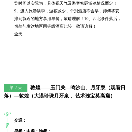
览时间以实际为，具体视天气及游客实际游览情况而定！
9、进入旅游淡季，游客减少，个别酒店不含早，师傅将安
排到就近的地方享用早餐，敬请理解！10、西北条件落后，
切勿与发达地区同等级酒店比较，敬请谅解！

全天
敦煌——玉门关—鸣沙山、月牙泉（观看日
第 2 天
落）—敦煌（大漠珍珠月牙泉 、艺术瑰宝莫高窟）
交通：
早餐：
中餐：
晚餐：