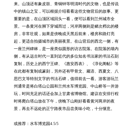
来。山顶还有象皮鼓、青铜钟等明清时代的文物，也是传说
中的镇山之宝，可以根据介绍看看这些文物背后的故事。更
重要的是，在山顶区域回头一看，便可以看到兰州城市全
景。一条黄河在脚下穿城而过，河岸两侧则是鳞次栉比的楼
房，非常壮观，如果是傍晚或天黑后前来，楼房和路灯亮
起，更适合拍摄城市的美丽夜景。在山背后的西北一侧，有
一座兰州碑林，是一座类似圆形的访古院落。在院落的墙内
侧，有从远古时代一直到近代的多位知名书法家的书法石刻
复制，历史上的西宁王碑、《惠安西表》、《淳化阁帖》等
在此都有复制或篆刻，另外还有甲骨文、藏语、西夏文、八
思巴文等特别文字的书法石碑，值得前去一看。游客游玩兰
州通常是将白塔山公园和兰州水车博览园、中山桥等一并游
玩，时间充足的话还会加上甘肃省博物馆。建议在安排行程
时将爬白塔山放在下午，傍晚下山刚好看看黄河两岸的夜
景，再去不远处的正宁路夜市品尝美味小吃，十分惬意。

或推荐：水车博览园4.5/5
