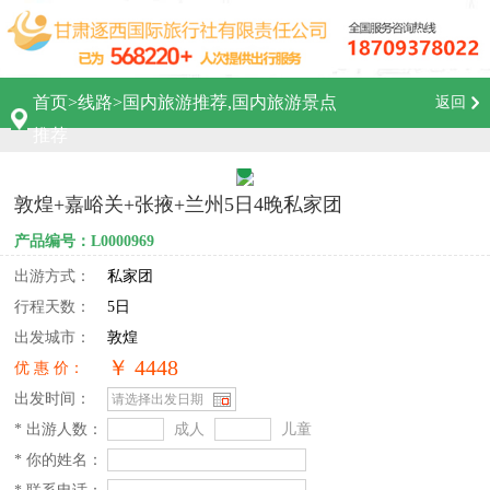
首页
>
线路
>
国内旅游推荐,国内旅游景点
返回
推荐
敦煌+嘉峪关+张掖+兰州5日4晚私家团
产品编号：L0000969
出游方式：
私家团
行程天数：
5日
出发城市：
敦煌
￥ 4448
优 惠 价：
出发时间：
* 出游人数：
成人
儿童
* 你的姓名：