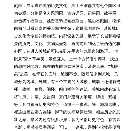
刻群，展示嘉峪关的历史文化。黑山石雕群共有七个园区可
供参观。分别是名人题词园、古诗词园、纪事园、故事园、
游击将军石刻园、魏晋墓砖壁画石刻园，黑山石刻园。继续
向前可以看到嘉峪关长城博物馆，这是我国首座   以长城历
史文化为专题的博物馆。内部设备先进，展示了长城和嘉峪
关的历史、文化、文物风光等。再向前即到达了最西边的核
心区，在进入关城前可以先到左手边的九眼泉湖游玩。 “九
眼泉”旁水草丰美，景色宜人，是一个古代屯军养马、戍边
防患的好地方。现在的九眼泉碧波荡漾，清澈见底。“九眼
泉”之美，在于它的安静，波澜不惊。随后便来到关城，关
城分为内城、外城，有三个主要的大城楼，城墙上还建有箭
楼、敌楼、角楼、阁楼、闸门楼等等建筑。关城内建有游击
将军府、井亭、文昌阁，东门外建有关帝庙、牌楼、戏楼
等，各自都有历史和特色，值得一一参观。登上城墙远眺，
祁连山麓在远方连绵，脚下的戈壁草原壮阔，顿生历史的悲
壮之感。景区内还有很多小摊，多为民俗历史特色，有古装
合影，卖书法卖字画等，可以一一参观，遇到心仪物品便可