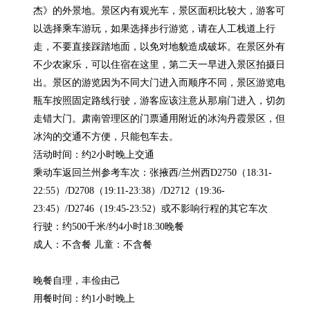
杰》的外景地。景区内有观光车，景区面积比较大，游客可
以选择乘车游玩，如果选择步行游览，请在人工栈道上行
走，不要直接踩踏地面，以免对地貌造成破坏。在景区外有
不少农家乐，可以住宿在这里，第二天一早进入景区拍摄日
出。景区的游览因为不同大门进入而顺序不同，景区游览电
瓶车按照固定路线行驶，游客应该注意从那扇门进入，切勿
走错大门。肃南管理区的门票通用附近的冰沟丹霞景区，但
冰沟的交通不方便，只能包车去。

活动时间：约2小时晚上交通

乘动车返回兰州参考车次：张掖西/兰州西D2750（18:31-
22:55）/D2708（19:11-23:38）/D2712（19:36-
23:45）/D2746（19:45-23:52）或不影响行程的其它车次

行驶：约500千米/约4小时18:30晚餐

成人：不含餐 儿童：不含餐

晚餐自理，丰俭由己

用餐时间：约1小时晚上