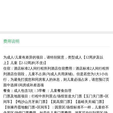
费用说明
为成人/儿童有差异的项目，请特别留意，类型成人【12周岁及以
上】儿童【2-12周岁(不含)】

住宿：酒店标准2人间行程所列酒店住宿费用：酒店标准2人间行程所
列酒店住宿段，儿童不占床(与成人共用床铺)。但是若您为1大1小出
行，为避免打搅您和同房客人的休息，则儿童必须占床，请您预订页
面中选择1间房或补差选项

餐食：成人包含3次：3早餐 ：儿童餐食自理

门票及地面项目：行程中所列景点/场馆首道大门票【玉门关门票+区
间车】【鸣沙山月牙泉门票】【莫高窟门票】【嘉峪关关城门票】
【张掖丹霞地貌门票+区间车】：因景区/场馆标准不一样，儿童价不
含景区/场馆门票费用，如产生儿童门票费用，游客可自行到景区/场