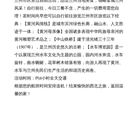
兰州市区景点自由活动，品尝兰州当地美食，领略金城兰州
风采！自行前往，今日三餐不含，产生的一切费用需您自
理！若时间尚早您可以自行前往游览兰州市区游览以下经
典：【黄河风情线】是城市滨河绿色长廊，融山水、人文胜
迹于一体；【黄河母亲像】全国诸多表现中华民族母亲河的
黄河雕塑艺术品之；【中山铁桥】建于清光绪三十三年
（1907年），是兰州历史悠久的古桥；【水车博览园】是一
个以展现兰州水车文化为主题的公园，园内河水奔流，水车
旋转，曲水蜿蜒，花草树木错落有致，向游人再现了黄河、
水车与兰州先民们生产生活的和谐历史画卷。

活动时间：约4小时全天交通

根据您的航班时间安排送机！结束愉快的西北之旅，返回温
馨的家！
