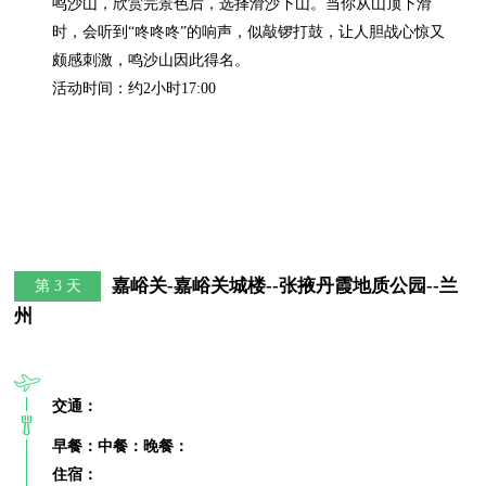
鸣沙山，欣赏完景色后，选择滑沙下山。当你从山顶下滑
时，会听到“咚咚咚”的响声，似敲锣打鼓，让人胆战心惊又
颇感刺激，鸣沙山因此得名。

活动时间：约2小时17:00
嘉峪关-嘉峪关城楼--张掖丹霞地质公园--兰
第 3 天
州
交通：
早餐：
中餐：
晚餐：
住宿：