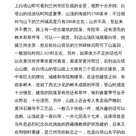
上白塔山即可看到兰州市区壮观的全景，视野十分开阔。白
塔山的佳游玩时间是夏季。山顶的海拔约1700多米，不过相
对与山下的兰州城高度只有200米左右，山并不高，登起来
并不费力。路上有一些古建筑的院落、寺院等，还有漂亮的
树木和草坪等，可以一一观赏。到达山顶区域观看白塔、拍
摄兰州全景，然后前往山背后的兰州碑林后即可下山返回，
一般游玩时间2-3小时左右。另外，如果体力不足的话也可
以在黄河对岸乘坐黄河索道，索道穿黄河而过，后到达白塔
山山腰。在白塔山的登山路上大致有三个层次的古建筑，其
中有巨大的牌坊、城楼和寺院阁楼等。在这些建筑之间，有
很多树木，造就了西北少见的树木成荫的环境，登山时感觉
十分惬意。建筑的院落里有些还有草坪，每到春夏季节会开
出野花，十分漂亮。另外，山路上还会有人售卖葫芦雕刻、
黄河石雕等手工艺品，一般几十块钱一件，感兴趣的话可以
选购。山顶处是一座白塔，一共七层高十七米，这座塔曾是
当年忽必烈纪念在此病故的西藏佛教师萨班而建的，后来又
在明朝时重建，是兰州市的标志之一，也是白塔山名字的由