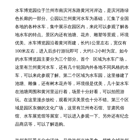
水车博览园位于兰州市南滨河东路黄河河岸边，是滨河路绿
色长廊的一部分。公园以兰州黄河水车为基础，汇集了全国
各地的各种水车，集中展示在园区内，来此可以参观了解各
地水车的特点。景区内还有池塘、花卉、雕塑等景观，环境
优美。水车博览园沿着黄河而建，长约1公里左右，宽仅有
100米左右，进入后步行游玩即可，大约1-2小时为宜。如今
的水车博览园主要分为三个部分。首个   区域为水车广场，
这里有兰州黄河水车，还有几十轮国内外各地不同风格的水
车，可以来此参观了解。第二个区域为水车园，这里修建了
池塘、雕像，还有树木花卉等，环境很是优美，几十架水车
在池塘周围和黄河里运行着，场景十分好看，可以拍照游
玩。在这里漫步放松，观看河滨美景也十分不错。第三个区
域是园区东侧的文化广场，这里有兰州奇石馆、甘肃民俗
馆、水车展览馆等展室，可以进入参观一下。另外还有纪念
品商店等，可以了解选购。
