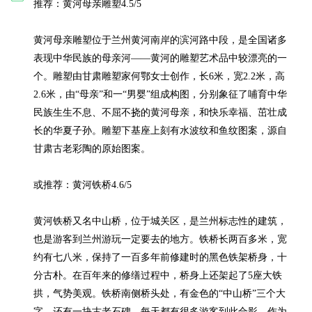
推荐：黄河母亲雕塑4.5/5

黄河母亲雕塑位于兰州黄河南岸的滨河路中段，是全国诸多
表现中华民族的母亲河——黄河的雕塑艺术品中较漂亮的一
个。雕塑由甘肃雕塑家何鄂女士创作，长6米，宽2.2米，高
2.6米，由“母亲”和一“男婴”组成构图，分别象征了哺育中华
民族生生不息、不屈不挠的黄河母亲，和快乐幸福、茁壮成
长的华夏子孙。雕塑下基座上刻有水波纹和鱼纹图案，源自
甘肃古老彩陶的原始图案。

或推荐：黄河铁桥4.6/5

黄河铁桥又名中山桥，位于城关区，是兰州标志性的建筑，
也是游客到兰州游玩一定要去的地方。铁桥长两百多米，宽
约有七八米，保持了一百多年前修建时的黑色铁架桥身，十
分古朴。在百年来的修缮过程中，桥身上还架起了5座大铁
拱，气势美观。铁桥南侧桥头处，有金色的“中山桥”三个大
字，还有一块古老石碑，每天都有很多游客到此合影，作为