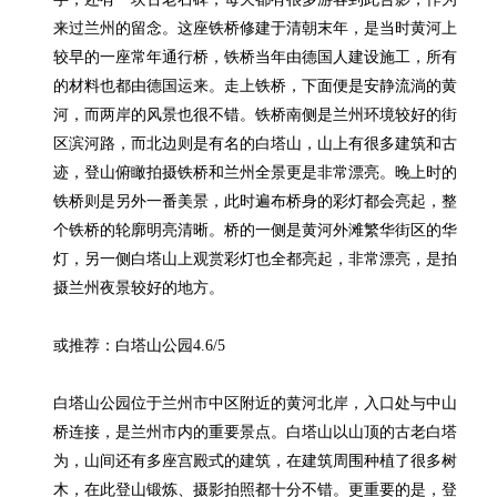
来过兰州的留念。这座铁桥修建于清朝末年，是当时黄河上
较早的一座常年通行桥，铁桥当年由德国人建设施工，所有
的材料也都由德国运来。走上铁桥，下面便是安静流淌的黄
河，而两岸的风景也很不错。铁桥南侧是兰州环境较好的街
区滨河路，而北边则是有名的白塔山，山上有很多建筑和古
迹，登山俯瞰拍摄铁桥和兰州全景更是非常漂亮。晚上时的
铁桥则是另外一番美景，此时遍布桥身的彩灯都会亮起，整
个铁桥的轮廓明亮清晰。桥的一侧是黄河外滩繁华街区的华
灯，另一侧白塔山上观赏彩灯也全都亮起，非常漂亮，是拍
摄兰州夜景较好的地方。

或推荐：白塔山公园4.6/5

白塔山公园位于兰州市中区附近的黄河北岸，入口处与中山
桥连接，是兰州市内的重要景点。白塔山以山顶的古老白塔
为，山间还有多座宫殿式的建筑，在建筑周围种植了很多树
木，在此登山锻炼、摄影拍照都十分不错。更重要的是，登