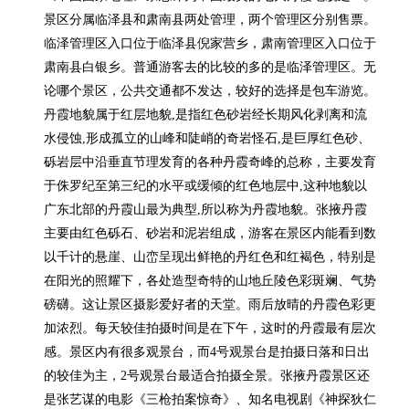
景区分属临泽县和肃南县两处管理，两个管理区分别售票。
临泽管理区入口位于临泽县倪家营乡，肃南管理区入口位于
肃南县白银乡。普通游客去的比较的多的是临泽管理区。无
论哪个景区，公共交通都不发达，较好的选择是包车游览。
丹霞地貌属于红层地貌,是指红色砂岩经长期风化剥离和流
水侵蚀,形成孤立的山峰和陡峭的奇岩怪石,是巨厚红色砂、
砾岩层中沿垂直节理发育的各种丹霞奇峰的总称，主要发育
于侏罗纪至第三纪的水平或缓倾的红色地层中,这种地貌以
广东北部的丹霞山最为典型,所以称为丹霞地貌。张掖丹霞
主要由红色砾石、砂岩和泥岩组成，游客在景区内能看到数
以千计的悬崖、山峦呈现出鲜艳的丹红色和红褐色，特别是
在阳光的照耀下，各处造型奇特的山地丘陵色彩斑斓、气势
磅礴。这让景区摄影爱好者的天堂。雨后放晴的丹霞色彩更
加浓烈。每天较佳拍摄时间是在下午，这时的丹霞最有层次
感。景区内有很多观景台，而4号观景台是拍摄日落和日出
的较佳为主，2号观景台最适合拍摄全景。张掖丹霞景区还
是张艺谋的电影《三枪拍案惊奇》、知名电视剧《神探狄仁