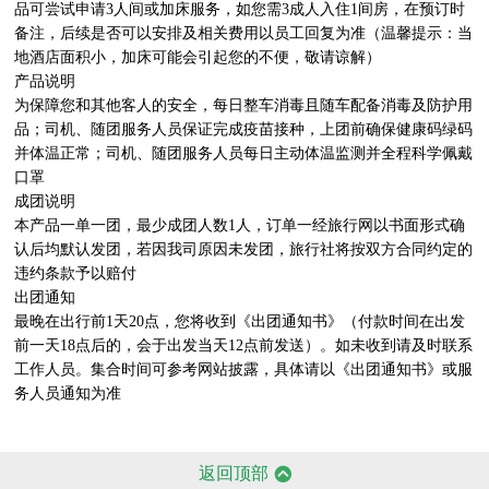
品可尝试申请3人间或加床服务，如您需3成人入住1间房，在预订时
备注，后续是否可以安排及相关费用以员工回复为准（温馨提示：当
地酒店面积小，加床可能会引起您的不便，敬请谅解）

产品说明

为保障您和其他客人的安全，每日整车消毒且随车配备消毒及防护用
品；司机、随团服务人员保证完成疫苗接种，上团前确保健康码绿码
并体温正常；司机、随团服务人员每日主动体温监测并全程科学佩戴
口罩

成团说明

本产品一单一团，最少成团人数1人，订单一经旅行网以书面形式确
认后均默认发团，若因我司原因未发团，旅行社将按双方合同约定的
违约条款予以赔付

出团通知

最晚在出行前1天20点，您将收到《出团通知书》（付款时间在出发
前一天18点后的，会于出发当天12点前发送）。如未收到请及时联系
工作人员。集合时间可参考网站披露，具体请以《出团通知书》或服
务人员通知为准

返回顶部