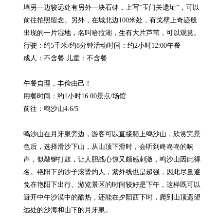
墙另一边较远处有另外一块石碑，上写“玉门关遗址”，可以
前往拍照留念。另外，在城北边100米处，有戈壁上奇迹般
出现的一片湿地，名叫哈拉湖，生有大片芦苇，可以观赏。

行驶：约5千米/约8分钟活动时间：约2小时12:00午餐

成人：不含餐 儿童：不含餐

午餐自理，丰俭由己！

用餐时间：约1小时16:00景点/场馆

前往：鸣沙山4.6/5

鸣沙山在月牙泉旁边，游客可以直接爬上鸣沙山，欣赏完景
色后，选择滑沙下山，从山顶下滑时，会听到咚咚咚的响
声，似敲锣打鼓，让人胆战心惊又颇感刺激，鸣沙山因此得
名。艳阳下的沙子滚烫灼人，紫外线也是超强，因此尽量避
免在艳阳下出行。游览景区的时间较好是下午，这样既可以
避开中午沙漠中的酷热，还能在夕阳西下时，爬到山顶遥望
远处的沙海和山下的月牙泉。
