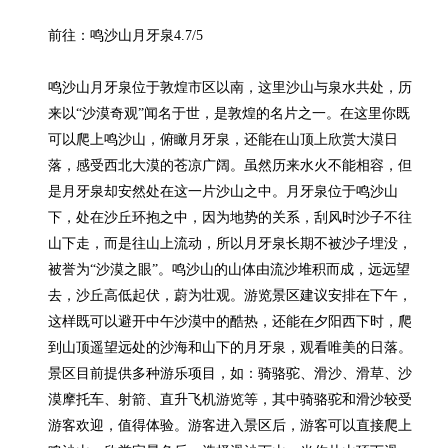
前往：鸣沙山月牙泉4.7/5

鸣沙山月牙泉位于敦煌市区以南，这里沙山与泉水共处，历
来以“沙漠奇观”闻名于世，是敦煌的名片之一。在这里你既
可以爬上鸣沙山，俯瞰月牙泉，还能在山顶上欣赏大漠日
落，感受西北大漠的苍凉广阔。虽然历来水火不能相容，但
是月牙泉却安然处在这一片沙山之中。月牙泉位于鸣沙山
下，处在沙丘环抱之中，因为地势的关系，刮风时沙子不往
山下走，而是往山上流动，所以月牙泉长期不被沙子埋没，
被誉为“沙漠之眼”。鸣沙山的山体由流沙堆积而成，远远望
去，沙丘高低起伏，蔚为壮观。游览景区建议安排在下午，
这样既可以避开中午沙漠中的酷热，还能在夕阳西下时，爬
到山顶遥望远处的沙海和山下的月牙泉，观看唯美的日落。
景区目前提供多种游乐项目，如：骑骆驼、滑沙、滑草、沙
漠摩托车、射箭、直升飞机游览等，其中骑骆驼和滑沙较受
游客欢迎，值得体验。游客进入景区后，游客可以直接爬上