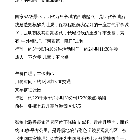
场面的残酷、悲怆和豪壮。

国家5A级景区，明代万里长城的西端起点，是明代长城沿
线建造规模醉为壮观，保存程度醉为完好的一座古代军事城
堡，是明朝及其后期各代，长城沿线的重要军事要塞，素
有“中外钜防”、“河西第一隘口”之称

行驶：约5千米/约10分钟活动时间：约2小时11:30午餐

成人：不含餐 儿童：不含餐

午餐自理，丰俭由己

用餐时间：约1小时13:00交通

乘车前往张掖

行驶：约220千米/约2小时30分钟15:30景点/场馆

前往：张掖七彩丹霞旅游景区4.7/5

张掖七彩丹霞旅游景区位于张掖市临泽、肃南县境内，面积
约510多平方公里。是丹霞地貌与彩色丘陵景观复合区，被
《中国国家地理》杂志评为中国最美的七大丹霞地貌之一。