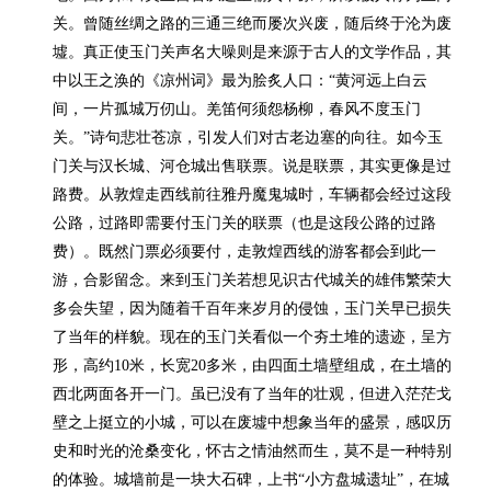
关。曾随丝绸之路的三通三绝而屡次兴废，随后终于沦为废
墟。真正使玉门关声名大噪则是来源于古人的文学作品，其
中以王之涣的《凉州词》最为脍炙人口：“黄河远上白云
间，一片孤城万仞山。羌笛何须怨杨柳，春风不度玉门
关。”诗句悲壮苍凉，引发人们对古老边塞的向往。如今玉
门关与汉长城、河仓城出售联票。说是联票，其实更像是过
路费。从敦煌走西线前往雅丹魔鬼城时，车辆都会经过这段
公路，过路即需要付玉门关的联票（也是这段公路的过路
费）。既然门票必须要付，走敦煌西线的游客都会到此一
游，合影留念。来到玉门关若想见识古代城关的雄伟繁荣大
多会失望，因为随着千百年来岁月的侵蚀，玉门关早已损失
了当年的样貌。现在的玉门关看似一个夯土堆的遗迹，呈方
形，高约10米，长宽20多米，由四面土墙壁组成，在土墙的
西北两面各开一门。虽已没有了当年的壮观，但进入茫茫戈
壁之上挺立的小城，可以在废墟中想象当年的盛景，感叹历
史和时光的沧桑变化，怀古之情油然而生，莫不是一种特别
的体验。城墙前是一块大石碑，上书“小方盘城遗址”，在城