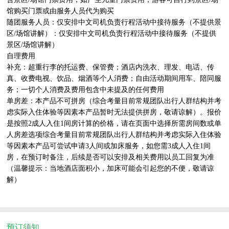
馆购买门票或由服务人员代为购买

随团服务人员：仅安排中文司机负责行程活动中接待服务（不提供景
区/场馆讲解）：仅安排中文司机负责行程活动中接待服务（不提供
景区/场馆讲解）

自理费用

补充：超重行李的托运费、保管费；酒店内洗衣、理发、电话、传
真、收费电视、饮品、烟酒等个人消费；自由活动期间用车、陪同服
务；一切个人消费及费用包含中未提及的任何费用

单房差：本产品不可拼房（综合考量目前常规团队出行人群结构并考
虑实际入住体验等因素本产品暂时无法提供拼房，敬请谅解）。报价
是按照2成人入住1间房计算的价格，请在页面中选择所需房间数或单
人房差选项综合考量目前常规团队出行人群结构并考虑实际入住体验
等因素本产品可尝试申请3人间或加床服务，如您需3成人入住1间
房，在预订时备注，后续是否可以安排及相关费用以员工回复为准
（温馨提示：当地酒店面积小，加床可能会引起您的不便，敬请谅
解）

预订须知