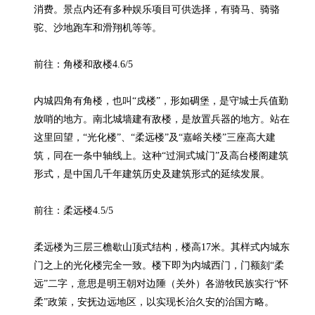
消费。景点内还有多种娱乐项目可供选择，有骑马、骑骆
驼、沙地跑车和滑翔机等等。

前往：角楼和敌楼4.6/5

内城四角有角楼，也叫“戍楼”，形如碉堡，是守城士兵值勤
放哨的地方。南北城墙建有敌楼，是放置兵器的地方。站在
这里回望，“光化楼”、“柔远楼”及“嘉峪关楼”三座高大建
筑，同在一条中轴线上。这种“过洞式城门”及高台楼阁建筑
形式，是中国几千年建筑历史及建筑形式的延续发展。

前往：柔远楼4.5/5

柔远楼为三层三檐歇山顶式结构，楼高17米。其样式内城东
门之上的光化楼完全一致。楼下即为内城西门，门额刻“柔
远”二字，意思是明王朝对边陲（关外）各游牧民族实行“怀
柔”政策，安抚边远地区，以实现长治久安的治国方略。
