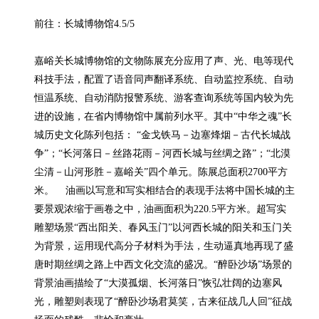
前往：长城博物馆4.5/5

嘉峪关长城博物馆的文物陈展充分应用了声、光、电等现代
科技手法，配置了语音同声翻译系统、自动监控系统、自动
恒温系统、自动消防报警系统、游客查询系统等国内较为先
进的设施，在省内博物馆中属前列水平。其中“中华之魂”长
城历史文化陈列包括： “金戈铁马－边塞烽烟－古代长城战
争”；“长河落日－丝路花雨－河西长城与丝绸之路”；“北漠
尘清－山河形胜－嘉峪关”四个单元。陈展总面积2700平方
米。    油画以写意和写实相结合的表现手法将中国长城的主
要景观浓缩于画卷之中，油画面积为220.5平方米。超写实
雕塑场景“西出阳关、春风玉门”以河西长城的阳关和玉门关
为背景，运用现代高分子材料为手法，生动逼真地再现了盛
唐时期丝绸之路上中西文化交流的盛况。“醉卧沙场”场景的
背景油画描绘了“大漠孤烟、长河落日”恢弘壮阔的边塞风
光，雕塑则表现了“醉卧沙场君莫笑，古来征战几人回”征战