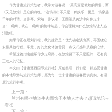
作为甘肃旅行策划者，我常对游客说：“莫高窟是敦煌的骨骼，而
《又见敦煌》是它的魂魄。”这场演出不只是一种娱乐，更是一场穿越
千年的对话。当张骞、索靖、张议潮、王圆箓从黄沙中向你走来，
当“一瞬间，就在一瞬间”的旋律响起，你会理解为什么敦煌能让人热
泪盈眶。
如果你正在规划行程，我的建议是：优先确定演出票，再围绕它
安排其他行程。毕竟，好的文化体验需要一点仪式感和从容的心情。
希望这篇指南能帮你少走弯路，在敦煌留下不只是照片，还有真
正动人的记忆。
本文由【甘肃逐西国际旅行社】原创整理，我们是一群热爱甘肃
的本地导游与旅行策划师，愿为每一位来甘肃的游客提供真实、有温
度的旅行参考。
上一篇：
兰州有哪些地道牛肉面馆子本地人才去？想请地陪带
着吃
下一篇：