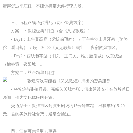
请穿舒适平底鞋！不建议携带大件行李入场。
---
三、行程路线巧妙搭配（两种经典方案）
方案一：敦煌经典2日游（含《又见敦煌》）
- Day1：上午莫高窟（需提前预约）→ 下午鸣沙山月牙泉（骑骆
驼、看日落）→ 晚上20:00《又见敦煌》演出 → 夜宿敦煌市区。
- Day2：西线包车游（阳关、玉门关、雅丹魔鬼城）或东线游
（榆林窟、锁阳城）。
方案二：丝路精华4日游
- 将敦煌与张掖丹霞、嘉峪关关城串联，演出通常安排在敦煌首日
晚间，作为文化体验的开篇。
交通贴士：敦煌市区到演出剧场约15分钟车程，出租车约15-20
元。若购买旅行社套票，通常含接送。
---
四、住宿与美食联动推荐