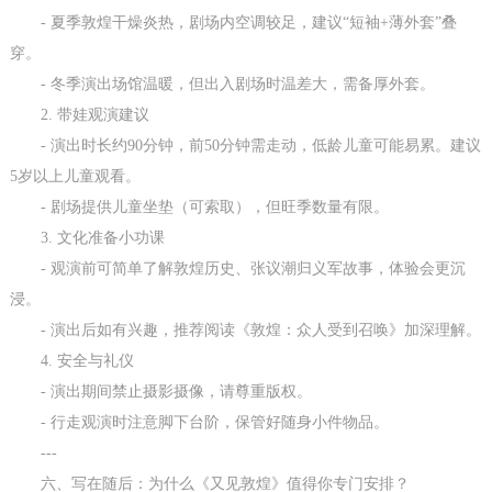
- 夏季敦煌干燥炎热，剧场内空调较足，建议“短袖+薄外套”叠
穿。
- 冬季演出场馆温暖，但出入剧场时温差大，需备厚外套。
2. 带娃观演建议
- 演出时长约90分钟，前50分钟需走动，低龄儿童可能易累。建议
5岁以上儿童观看。
- 剧场提供儿童坐垫（可索取），但旺季数量有限。
3. 文化准备小功课
- 观演前可简单了解敦煌历史、张议潮归义军故事，体验会更沉
浸。
- 演出后如有兴趣，推荐阅读《敦煌：众人受到召唤》加深理解。
4. 安全与礼仪
- 演出期间禁止摄影摄像，请尊重版权。
- 行走观演时注意脚下台阶，保管好随身小件物品。
---
六、写在随后：为什么《又见敦煌》值得你专门安排？