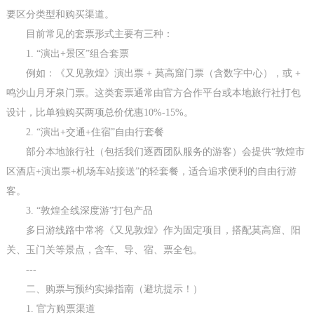
要区分类型和购买渠道。
目前常见的套票形式主要有三种：
1. “演出+景区”组合套票
例如：《又见敦煌》演出票 + 莫高窟门票（含数字中心），或 +
鸣沙山月牙泉门票。这类套票通常由官方合作平台或本地旅行社打包
设计，比单独购买两项总价优惠10%-15%。
2. “演出+交通+住宿”自由行套餐
部分本地旅行社（包括我们逐西团队服务的游客）会提供“敦煌市
区酒店+演出票+机场车站接送”的轻套餐，适合追求便利的自由行游
客。
3. “敦煌全线深度游”打包产品
多日游线路中常将《又见敦煌》作为固定项目，搭配莫高窟、阳
关、玉门关等景点，含车、导、宿、票全包。
---
二、购票与预约实操指南（避坑提示！）
1. 官方购票渠道