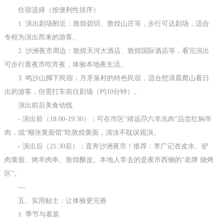
住宿选择（按便利性排序）
1. 演出剧场附近：敦煌碧玥、敦煌山庄等，步行可达剧场，适合
专程为演出而来的游客。
2. 沙洲夜市周边：敦煌天河大酒店、敦煌国际酒店等，看完演出
可步行逛夜市吃宵夜，体验本地夜生活。
3. 鸣沙山脚下民宿：月牙泉村的特色民宿，适合想清晨爬山看日
出的游客，但需打车前往剧场（约10分钟）。
演出前后美食动线
- 演出前（18:00-19:30）：可在市区“靖远尕六羊羔肉”品尝红焖羊
肉，或“顺张黄面馆”吃敦煌黄面，清淡不耽误观演。
- 演出后（21:30后）：直奔沙洲夜市！推荐：李广记杏皮水、驴
肉黄面、烤羊肉串、敦煌酿皮。本地人常去的是夜市西侧的“老牌 烧烤
区”。
---
五、实用贴士：让体验更完善
1. 季节与着装