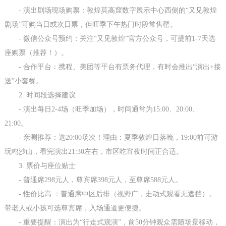
- 演出剧场现场购票：敦煌莫高窟数字展示中心西侧的“又见敦煌
剧场”可购当日或次日票，但旺季下午热门时段常售罄。
- 微信公众号预约：关注“又见敦煌”官方公众号，可提前1-7天选
座购票（推荐！）。
- 合作平台：携程、美团等平台有票务代理，有时会推出“演出+接
送”小套餐。
2. 时间段选择建议
- 演出每日2-4场（旺季加场），时间通常为15:00、20:00、
21:00。
- 亲测推荐：选20:00场次！理由：夏季敦煌日落晚，19:00前可游
玩鸣沙山，看完演出21:30左右，市区吃宵夜时间正合适。
3. 票价与座位贴士
- 普通席298元人，尊宾席398元人，至尊席588元人。
- 性价比高 ：普通席中区后排（视野广，走动式观看无遮挡）。
带老人或小孩可选尊宾席，入场通道更便捷。
- 重要提醒：演出为“行走式观演”，前50分钟观众需随场景移动，