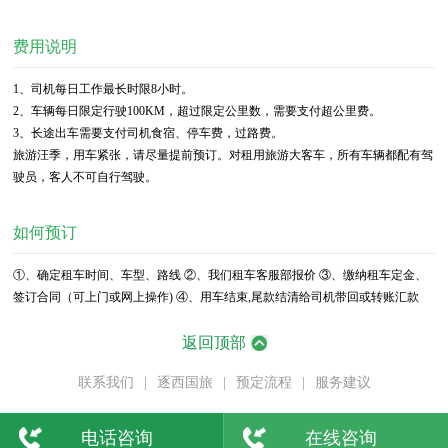
费用说明
1、司机每日工作最长时限8小时。
2、车辆每日限定行驶100KM，超过限定公里数，需要支付超公里费。
3、长途出车需要支付司机食宿、停车费，过路费。
旅游汪季，用车紧张，请尽量提前预订。对租用旅游大客车，所有车辆都配有驾
驶员，客人不可自行驾驶。
如何预订
①、确定租车时间、车型、路线 ②、我们租车客服部报价 ③、缴纳租车定金、
签订合同（可上门或网上操作) ④、用车结束,尾款结清给司机带回或转账汇款
返回顶部
联系我们
|
逐西国旅
|
预定流程
|
服务建议
电话咨询
在线咨询