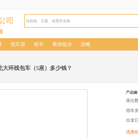
游
包车游
租车
敦煌徒步
攻略
西北大环线包车（5座）多少钱？
产品编
座位数
用车
出发
优惠