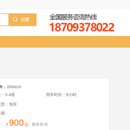
号：
Z000018
：3-4座
用车时长：8小时
类型：包车
日期：
900
价：￥
起
服务标准