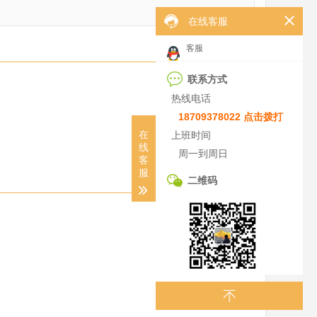
在线客服
客服
联系方式
热线电话
18709378022 点击拨打
在
上班时间
线
周一到周日
客
服
二维码