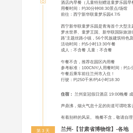
酒店内早餐（儿童特别赠送童梦乐园早餐
用餐时间：约30分钟08:30景点/场馆

前往：西宁新华联童梦乐园4.7/5

西宁新华联童梦乐园是青海首个大型主题
梦水世界、童梦王国、新华联国际旅游
路”主题丝路小镇，56个民族建筑特色
活动时间：约5小时13:30午餐

成人：不含餐 儿童：不含餐

午餐不含，推荐在园区内用餐

参考标准：100CNY/人用餐时间：约1小时
午餐后乘车前往兰州市入住！

行驶：约250千米/约4小时18:30        
住宿：
兰州皇冠假日酒店 19:00晚餐
声鼎沸，烟火气息十足的街道可谓吃客
有着别样的风采。 晚餐不含，敬请自理 参
兰州-【甘肃省博物馆】-各地
第 3 天