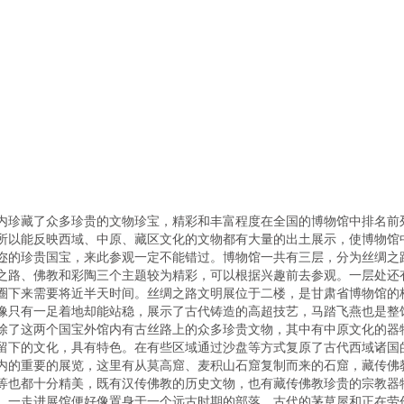
内珍藏了众多珍贵的文物珍宝，精彩和丰富程度在全国的博物馆中排名前
所以能反映西域、中原、藏区文化的文物都有大量的出土展示，使博物馆
迩的珍贵国宝，来此参观一定不能错过。博物馆一共有三层，分为丝绸之
之路、佛教和彩陶三个主题较为精彩，可以根据兴趣前去参观。一层处还
圈下来需要将近半天时间。丝绸之路文明展位于二楼，是甘肃省博物馆的
像只有一足着地却能站稳，展示了古代铸造的高超技艺，马踏飞燕也是整
除了这两个国宝外馆内有古丝路上的众多珍贵文物，其中有中原文化的器
留下的文化，具有特色。在有些区域通过沙盘等方式复原了古代西域诸国
内的重要的展览，这里有从莫高窟、麦积山石窟复制而来的石窟，藏传佛
等也都十分精美，既有汉传佛教的历史文物，也有藏传佛教珍贵的宗教器
，一走进展馆便好像置身于一个远古时期的部落，古代的茅草屋和正在劳