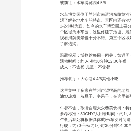
或前往：水车博览园4.5/5

水车博览园位于兰州市南滨河东路黄河
观了解各地水车的特点。景区内还有池
1-2小时为宜。如今的水车博览园主要
个区域为水车园，这里修建了池塘、雕
观看河滨美景也十分不错。第三个区域
了解选购。

温馨提示：博物馆每周一闭关，如遇周
活动时间：约3小时30分钟12:30午餐

成人：不含餐 儿童：不含餐

推荐餐厅：大众巷4.4/5其他小吃

这里集中了多家在兰州声望很高的老牌  
油炒凉粉、灰豆子、冬果子，在这里都可
午餐不含，敬请自理大众巷美食街：特
参考标准：80CNY/人用餐时间：约1小时1
午餐后我处将根据具体航班/车次时间
行驶：约70千米/约1小时30分钟14:00