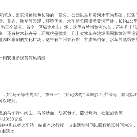
河岸边，是滨河路绿色长廊的一部分。公园以兰州黄河水车为基础，汇集
塘、花卉、雕塑等景观，环境优美。水车博览园沿着黄河而建，长约1公里
分为三个部分。首个   区域为水车广场，这里有兰州黄河水车，还有几
像，还有树木花卉等，环境很是优美，几十架水车在池塘周围和黄河里运
是园区东侧的文化广场，这里有兰州奇石馆、甘肃民俗馆、水车展览馆等
一则安排参观黄河风情线

 ，如“马子禄牛肉面”、“灰豆王”、“茹记烤肉”“金城炒面片”等等。除
以吃到。

色的马子禄牛肉面、马爷炒面、胡家包子、茹记烤肉、杜记甜食等。

3:30交通

送往中川或者火车站，结束本次行程！自由活动时间以回程航班时间为准，
自由活动
