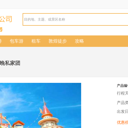
游
包车游
租车
敦煌徒步
攻略
2晚私家团
产品编
行程
产品
出发
优惠