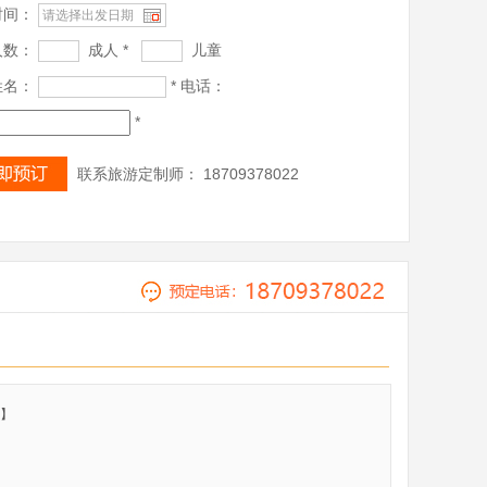
时间：
人数：
成人 *
儿童
姓名：
* 电话：
*
联系旅游定制师： 18709378022
馆】