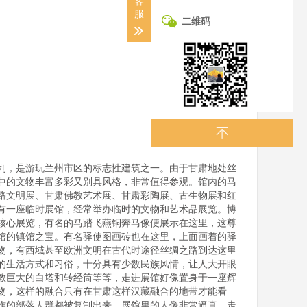
客
服
二维码
列，是游玩兰州市区的标志性建筑之一。由于甘肃地处丝
中的文物丰富多彩又别具风格，非常值得参观。馆内的马
路文明展、甘肃佛教艺术展、甘肃彩陶展、古生物展和红
有一座临时展馆，经常举办临时的文物和艺术品展览。博
核心展览，有名的马踏飞燕铜奔马像便展示在这里，这尊
馆的镇馆之宝。有名驿使图画砖也在这里，上面画着的驿
物，有西域甚至欧洲文明在古代时途径丝绸之路到达这里
的生活方式和习俗，十分具有少数民族风情，让人大开眼
教巨大的白塔和转经筒等等，走进展馆好像置身于一座辉
物，这样的融合只有在甘肃这样汉藏融合的地带才能看
作的部落人群都被复制出来。展馆里的人像非常逼真，走