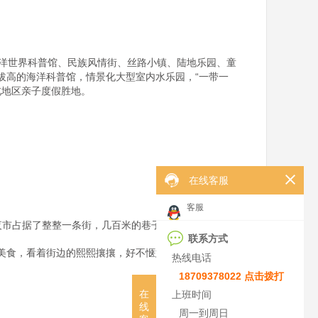
海洋世界科普馆、民族风情街、丝路小镇、陆地乐园、童
拔高的海洋科普馆，情景化大型室内水乐园，“一带一
地区亲子度假胜地。

在线客服
客服
路小吃夜市占据了整整一条街，几百米的巷子总是热热闹闹，人
联系方式
美食，看着街边的熙熙攘攘，好不惬意，繁荣的兰州夜市
热线电话
18709378022 点击拨打
在
上班时间
线
周一到周日