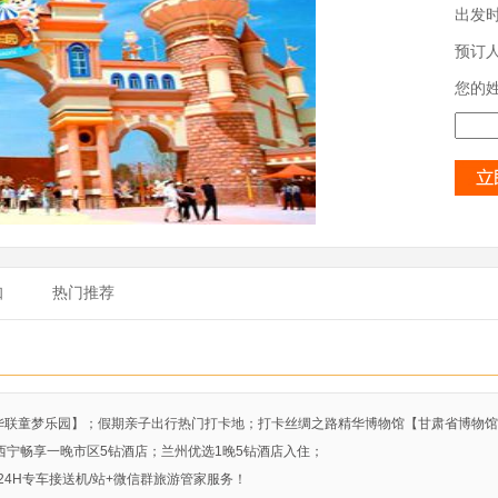
出发
预订
您的
知
热门推荐
新华联童梦乐园】；假期亲子出行热门打卡地；打卡丝绸之路精华博物馆【甘肃省博物
；西宁畅享一晚市区5钻酒店；兰州优选1晚5钻酒店入住；
4H专车接送机/站+微信群旅游管家服务！