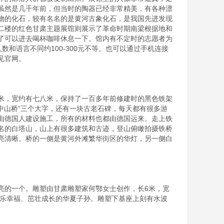
虽然是几千年前，但当时的陶器已经非常精美，有各种漂
物的化石，较有名名的是黄河古象化石，是我国先进发现
二楼的红色甘肃主题展馆则展示了革命时期南梁根据地和
了可以进去喝杯咖啡休息一下。馆内有不定时的志愿者为
数和语言不同约100-300元不等。也可以通过手机连接
官网。

米，宽约有七八米，保持了一百多年前修建时的黑色铁架
中山桥”三个大字，还有一块古老石碑，每天都有很多游
由德国人建设施工，所有的材料也都由德国运来。走上铁
名的白塔山，山上有很多建筑和古迹，登山俯瞰拍摄铁桥
亮清晰。桥的一侧是黄河外滩繁华街区的华灯，另一侧白
亮的一个。雕塑由甘肃雕塑家何鄂女士创作，长6米，宽
和快乐幸福、茁壮成长的华夏子孙。雕塑下基座上刻有水波