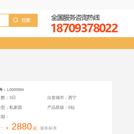
号：
L0000984
天数：3日
出发城市：西宁
类型：私家团
产品星级：5钻
日期：
2880
价：￥
起
服务标准