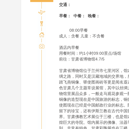
交通：
早餐：
中餐：
晚餐：
         08:00早餐

成人：含餐 儿童：不含餐

酒店内早餐

用餐时间：约1小时09:00景点/场馆

前往：甘肃省博物馆4.7/5

甘肃省博物馆位于兰州市七里河区，馆
绸之路，同时又是汉藏地域的交界地，
踏飞燕铜像、驿使图画砖等更是闻名遐
色甘肃几个主题常设展馆，其中以丝绸
物馆里展品众多，一般走马观花参观一
铜像的造型现在是中国旅游的标志，铜
使图现在已经是中国邮政行业的标志。
留下的珍宝，还有伊斯兰教在古代中国
界。甘肃佛教艺术展位于三楼，也是馆
煌巨大的寺院。馆内展示的佛像、法器
到，非常有特色。甘肃彩陶展也在三楼