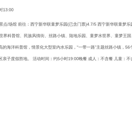
0        
0景点/场馆 前往：西宁新华联童梦乐园(已含门票)4.7/5 西宁新华联
海洋世界科普馆、民族风情街、丝路小镇、陆地乐园、童梦水世界、童梦王
高的海洋科普馆，情景化大型室内水乐园，“一带一路”主题丝路小镇，5
子度假胜地。 活动时间：约5小时19:00晚餐 成人：不含餐 儿童：不含