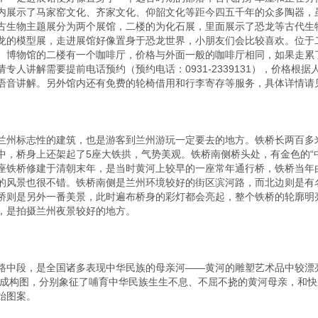
内展示了马家窑文化、齐家文化、仰韶文化等距今四五千年的众多陶器，
古生物主题展分为两个展馆，二楼的为化石展，里面展示了恐龙等古代生
龙的模型展，走进展馆好像置身于恐龙世界，小朋友们会比较喜欢。位于
。博物馆的二楼有一个咖啡厅，价格与外面一般的咖啡厅相同，如果走累
人讲解需要提前电话预约（预约电话：0931-2339131），价格根据人
语音讲解。另外馆内还有免费的轮椅借用和行李寄存等服务，具体详情请见
兰州标志性的建筑，也是游客到兰州游玩一定要去的地方。铁桥长两百多
中，桥身上还架起了5座大铁拱，气势美观。铁桥南侧桥头处，有金色的“
座铁桥修建于清朝末年，是当时黄河上较早的一座常年通行桥，铁桥当年
的风景也很不错。铁桥南侧是兰州环境较好的街区滨河路，而北边则是有
桥则是另外一番美景，此时遍布桥身的彩灯都会亮起，整个铁桥的轮廓明
，是拍摄兰州夜景较好的地方。

路中段，是全国诸多表现中华民族的母亲河——黄河的雕塑艺术品中较漂
“男婴”组成构图，分别象征了哺育中华民族生生不息、不屈不挠的黄河母亲，
图案。
