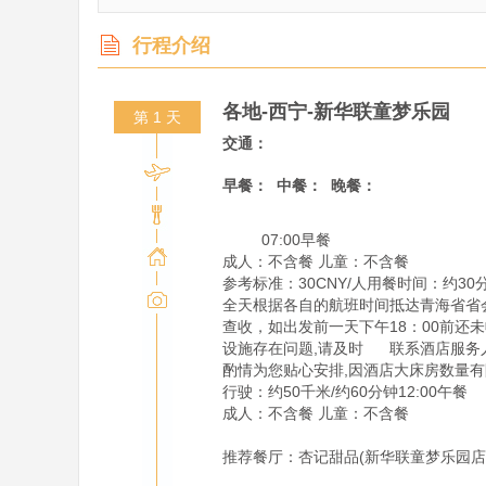
行程介绍
各地-西宁-新华联童梦乐园
第 1 天
交通：
早餐：
中餐：
晚餐：
         07:00早餐

成人：不含餐 儿童：不含餐

参考标准：30CNY/人用餐时间：约30分钟
全天根据各自的航班时间抵达青海省省会
查收，如出发前一天下午18：00前还
设施存在问题,请及时      联系酒
酌情为您贴心安排,因酒店大床房数量有
行驶：约50千米/约60分钟12:00午餐

成人：不含餐 儿童：不含餐

推荐餐厅：杏记甜品(新华联童梦乐园店)