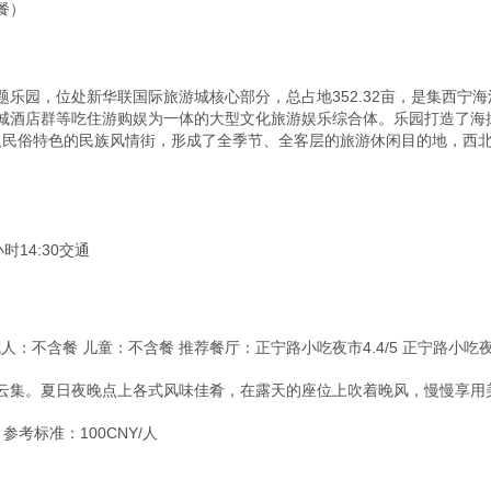
）

乐园，位处新华联国际旅游城核心部分，总占地352.32亩，是集西宁
城酒店群等吃住游购娱为一体的大型文化旅游娱乐综合体。乐园打造了海
及民俗特色的民族风情街，形成了全季节、全客层的旅游休闲目的地，西北
14:30交通

 成人：不含餐 儿童：不含餐 推荐餐厅：正宁路小吃夜市4.4/5 正宁
云集。夏日夜晚点上各式风味佳肴，在露天的座位上吹着晚风，慢慢享用
考标准：100CNY/人