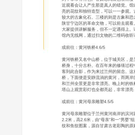
近观看会让人产生那是真人的错觉。馆
亮的花纹和独特造型，可以一一参观。
较大的古象化石。三楼的则是古象和恐
陕甘宁边区的革命文物，可以前去观看
大家提供讲解服务，但不一定遇得上。请专
馆内无线网，通过扫文物的二维码收听
或前往：黄河铁桥4.6/5

黄河铁桥又名中山桥，位于城关区，是
桥身，十分古朴。在百年来的修缮过程
客到此合影，作为来过兰州的留念。这
桥，下面便是安静流淌的黄河，而两岸
和兰州全景更是非常漂亮。晚上时的铁
塔山上观赏彩灯也全都亮起，非常漂亮
或前往：黄河母亲雕塑4.5/5

黄河母亲雕塑位于兰州黄河南岸的滨河
2.2米，高2.6米，由“母亲”和一
纹和鱼纹图案，源自甘肃古老彩陶的原始