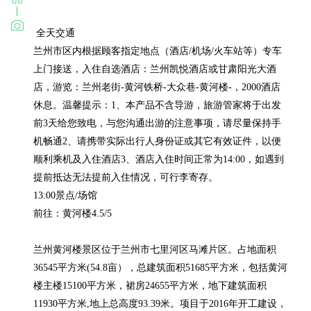
 全天交通

兰州市区内根据顾客指定地点（酒店/机场/火车站等）专车
上门接送，入住自选酒店：兰州凯悦酒店或甘肃阳光大酒
店，游览：兰州老街-黄河铁桥-大众巷-黄河楼-，2000酒店
休息。温馨提示：1、本产品不含导游，旅游管家将于出发
前3天给您致电，与您沟通出游的注意事项，请尽量保持手
机畅通2、请携带实际出行人身份证或其它有效证件，以便
顺利乘机及入住酒店3、酒店入住时间正常为14:00，如遇到
提前抵达无法提前入住情况，可行李寄存。

13:00景点/场馆

前往：黄河楼4.5/5

兰州黄河楼景区位于兰州市七里河区马滩片区。占地面积
36545平方米(54.8亩），总建筑面积51685平方米，包括黄河
楼主楼15100平方米，裙房24655平方米，地下建筑面积
11930平方米,地上总高度93.39米。项目于2016年开工建设，