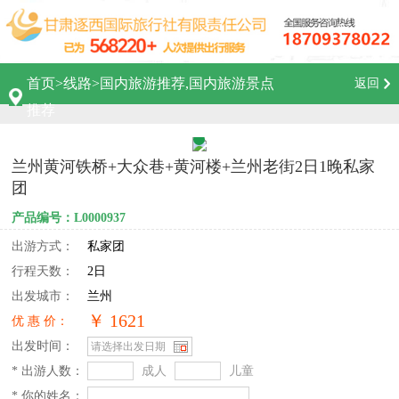
首页
>
线路
>
国内旅游推荐,国内旅游景点
返回
推荐
兰州黄河铁桥+大众巷+黄河楼+兰州老街2日1晚私家
团
产品编号：L0000937
出游方式：
私家团
行程天数：
2日
出发城市：
兰州
￥ 1621
优 惠 价：
出发时间：
* 出游人数：
成人
儿童
* 你的姓名：