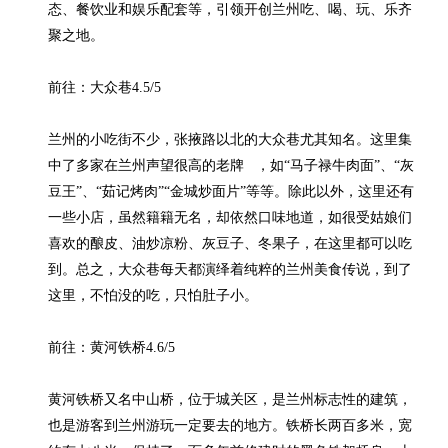
态、餐饮业和娱乐配套等，引领开创兰州吃、喝、玩、乐齐
聚之地。

前往：大众巷4.5/5

兰州的小吃街不少，张掖路以北的大众巷尤其知名。这里集
中了多家在兰州声望很高的老牌   ，如“马子禄牛肉面”、“灰
豆王”、“茹记烤肉”“金城炒面片”等等。除此以外，这里还有
一些小店，虽然籍籍无名，却依然口味地道，如很受姑娘们
喜欢的酿皮、油炒凉粉、灰豆子、冬果子，在这里都可以吃
到。总之，大众巷每天都演绎着纯粹的兰州美食传说，到了
这里，不怕没的吃，只怕肚子小。

前往：黄河铁桥4.6/5

黄河铁桥又名中山桥，位于城关区，是兰州标志性的建筑，
也是游客到兰州游玩一定要去的地方。铁桥长两百多米，宽