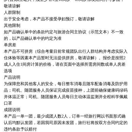
敬请谅解

人群限制

出于安全考虑，本产品不接受孕妇预订，敬请谅解

其他限制

如产品确认单中的条款约定与旅游合同主协议（示范文本）不一致
的，以产品确认单中的约定为准

单房差

本产品不可拼房（综合考量目前常规团队出行人群结构并考虑实际入
住体验等因素本产品暂时无法提供拼房，敬请谅解）。报价是按照2
成人入住1间房计算的价格，请在页面中选择所需房间数或单人房差
选项

产品说明

为保障您和其他客人的安全，每日整车消毒且随车配备消毒及防护用
品；司机、随团服务人员保证完成疫苗接种，上团前确保健康码绿码
并体温正常；司机、随团服务人员每日主动体温监测并全程科学佩戴
口罩

成团说明

本产品一单一团，最少成团人数2人，订单一经旅行网以书面形式确
认后均默认发团，若因我司原因未发团，旅行社将按双方合同约定的
违约条款予以赔付
