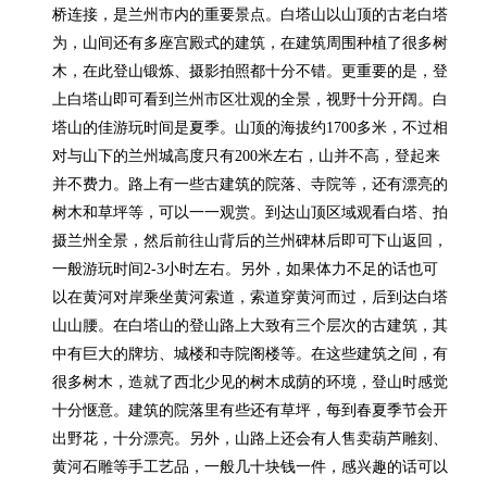
桥连接，是兰州市内的重要景点。白塔山以山顶的古老白塔
为，山间还有多座宫殿式的建筑，在建筑周围种植了很多树
木，在此登山锻炼、摄影拍照都十分不错。更重要的是，登
上白塔山即可看到兰州市区壮观的全景，视野十分开阔。白
塔山的佳游玩时间是夏季。山顶的海拔约1700多米，不过相
对与山下的兰州城高度只有200米左右，山并不高，登起来
并不费力。路上有一些古建筑的院落、寺院等，还有漂亮的
树木和草坪等，可以一一观赏。到达山顶区域观看白塔、拍
摄兰州全景，然后前往山背后的兰州碑林后即可下山返回，
一般游玩时间2-3小时左右。另外，如果体力不足的话也可
以在黄河对岸乘坐黄河索道，索道穿黄河而过，后到达白塔
山山腰。在白塔山的登山路上大致有三个层次的古建筑，其
中有巨大的牌坊、城楼和寺院阁楼等。在这些建筑之间，有
很多树木，造就了西北少见的树木成荫的环境，登山时感觉
十分惬意。建筑的院落里有些还有草坪，每到春夏季节会开
出野花，十分漂亮。另外，山路上还会有人售卖葫芦雕刻、
黄河石雕等手工艺品，一般几十块钱一件，感兴趣的话可以