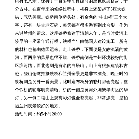
约有七八米，保持了一百多年前修建时的黑色铁架桥身，十
分古朴。在百年来的修缮过程中，桥身上还架起了5座大铁
拱，气势美观。铁桥南侧桥头处，有金色的“中山桥”三个大
字，还有一块古老石碑，每天都有很多游客到此合影，作为
来过兰州的留念。这座铁桥修建于清朝末年，是当时黄河上
较早的一座常年通行桥，铁桥当年由德国人建设施工，所有
的材料也都由德国运来。走上铁桥，下面便是安静流淌的黄
河，而两岸的风景也很不错。铁桥南侧是兰州环境较好的街
区滨河路，而北边则是有名的白塔山，山上有很多建筑和古
迹，登山俯瞰拍摄铁桥和兰州全景更是非常漂亮。晚上时的
铁桥则是另外一番美景，此时遍布桥身的彩灯都会亮起，整
个铁桥的轮廓明亮清晰。桥的一侧是黄河外滩繁华街区的华
灯，另一侧白塔山上观赏彩灯也全都亮起，非常漂亮，是拍
摄兰州夜景较好的地方。

活动时间：约5小时20:00