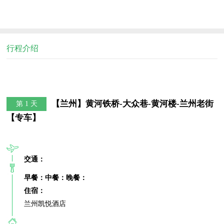
行程介绍
【兰州】黄河铁桥-大众巷-黄河楼-兰州老街
第 1 天
【专车】
交通：
早餐：
中餐：
晚餐：
住宿：