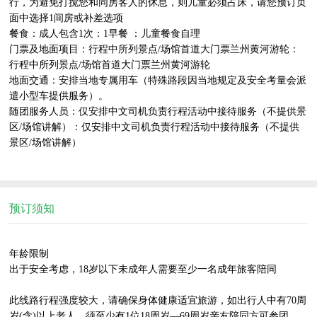
行，为避免打搅您和同房客人的休息，则儿童必须占床，请您预订页
面中选择1间房或补差选项

餐食：成人包含1次：1早餐 ：儿童餐食自理

门票及地面项目：行程中所列景点/场馆首道大门票兰州黄河游轮：
行程中所列景点/场馆首道大门票兰州黄河游轮

地面交通：安排当地专属用车（特殊路段因当地规定及安全考量会派
遣小型车提供服务）。

随团服务人员：仅安排中文司机负责行程活动中接待服务（不提供景
区/场馆讲解）：仅安排中文司机负责行程活动中接待服务（不提供
景区/场馆讲解）

预订须知
年龄限制

出于安全考虑，18岁以下未成年人需要至少一名成年旅客陪同

此线路行程强度较大，请确保身体健康适宜旅游，如出行人中有70周
岁(含)以上老人，须至少有1位18周岁—69周岁亲友陪同方可参团，