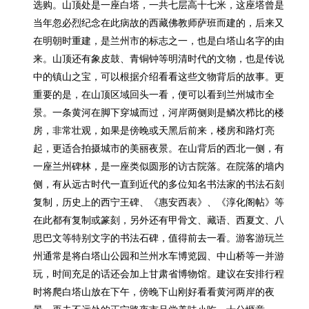
选购。山顶处是一座白塔，一共七层高十七米，这座塔曾是
当年忽必烈纪念在此病故的西藏佛教师萨班而建的，后来又
在明朝时重建，是兰州市的标志之一，也是白塔山名字的由
来。山顶还有象皮鼓、青铜钟等明清时代的文物，也是传说
中的镇山之宝，可以根据介绍看看这些文物背后的故事。更
重要的是，在山顶区域回头一看，便可以看到兰州城市全
景。一条黄河在脚下穿城而过，河岸两侧则是鳞次栉比的楼
房，非常壮观，如果是傍晚或天黑后前来，楼房和路灯亮
起，更适合拍摄城市的美丽夜景。在山背后的西北一侧，有
一座兰州碑林，是一座类似圆形的访古院落。在院落的墙内
侧，有从远古时代一直到近代的多位知名书法家的书法石刻
复制，历史上的西宁王碑、《惠安西表》、《淳化阁帖》等
在此都有复制或篆刻，另外还有甲骨文、藏语、西夏文、八
思巴文等特别文字的书法石碑，值得前去一看。游客游玩兰
州通常是将白塔山公园和兰州水车博览园、中山桥等一并游
玩，时间充足的话还会加上甘肃省博物馆。建议在安排行程
时将爬白塔山放在下午，傍晚下山刚好看看黄河两岸的夜