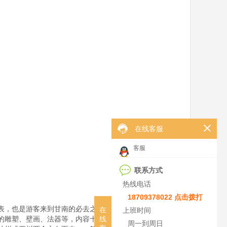
在线客服
客服
联系方式
热线电话
18709378022 点击拨打
表，也是游客来到甘南的必去之地。这里有恢宏的寺院建
在
上班时间
的雕塑、壁画、法器等，内容十分丰富。另外，拉卜楞寺
线
周一到周日