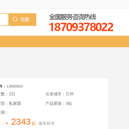
号：
L0000915
天数：2日
出发城市：兰州
类型：私家团
产品星级：3钻
日期：
2343
价：￥
起
服务标准