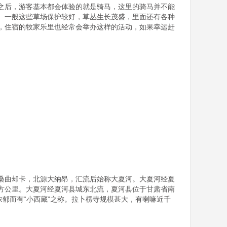
之后，游客基本都会体验的就是骑马，这里的骑马并不能
。一般这些草场保护较好，草丛生长茂盛，里面还有各种
，住宿的牧家乐里也经常会举办这样的活动，如果幸运赶
桑曲却卡，北源大纳昂，汇流后始称大夏河。大夏河经夏
平方公里。大夏河经夏河县城东北流，夏河县位于甘肃省南
郁而有“小西藏”之称。拉卜楞寺规模甚大，有喇嘛近千