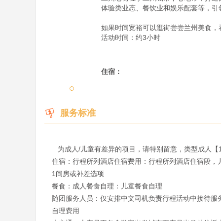
体验类业态、餐饮业和娱乐配套等，引
如果时间宽裕可以逛街尝尝兰州美食，看
活动时间：约3小时

住宿：
服务标准
   为成人/儿童有差异的项目，请特别留意，类型成人【12周岁及以上】儿童【2-12周岁(不含)】

住宿：行程所列酒店住宿费用：行程所列酒店住宿段，儿
1间房或补差选项

餐食：成人餐食自理：儿童餐食自理

随团服务人员：仅安排中文司机负责行程活动中接待服务
自理费用
