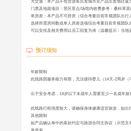
大交通：本产品不包含游客出发城市至产品出发地往返大
门票及地面项目：景区景点/场馆内收费参考：桑科草原
单房差：本产品不可拼房（综合考量目前常规团队出行
选择所需房间数或单人房差选项综合考量目前常规团队
可以安排及相关费用以员工回复为准（温馨提示：当地酒
预订须知
年龄限制

此线路因服务能力有限，无法接待婴儿（14天-2周岁（
出于安全考虑，18岁以下未成年人需要至少一名成年旅客
此线路行程强度较大，请确保身体健康适宜旅游，如出行人
其他限制

如产品确认单中的条款约定与旅游合同主协议（示范文本
单房差
