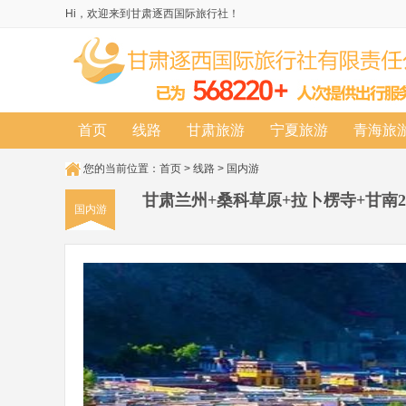
Hi，欢迎来到甘肃逐西国际旅行社！
首页
线路
甘肃旅游
宁夏旅游
青海旅
您的当前位置：
首页
>
线路
>
国内游
甘肃兰州+桑科草原+拉卜楞寺+甘南
国内游