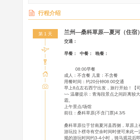
行程介绍
兰州—桑科草原—夏河（住宿
第 1 天
交通：
早餐：
中餐：
晚餐：
         08:00早餐

成人：不含餐 儿童：不含餐

用餐时间：约20分钟08:00交通

早上8点左右西宁出发，旅行开始！【
~~ 温馨提示：青海段景点之间距离
霜。

上午景点/场馆

前往：桑科草原(不含门票)4.3/5

桑科草原位于甘南夏河县西侧，草原上
游玩拉卜楞寺有空余时间时便可来此一
规的游玩时间约3-4小时，骑马观花