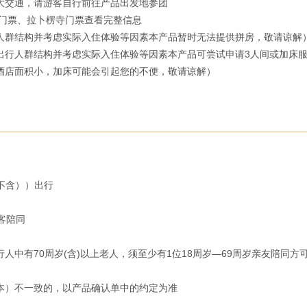
交通，请游客自行前往产品出发地参团

门票、拉卜楞寺门票查看完整信息

人群结构并考虑实际入住体验等因素本产品暂时无法提供拼房，敬请谅解）
出行人群结构并考虑实际入住体验等因素本产品可尝试申请3人间或加床服
店面积小，加床可能会引起您的不便，敬请谅解）

不含））出行

陪同

中有70周岁(含)以上老人，须至少有1位18周岁—69周岁亲友陪同方可
）不一致的，以产品确认单中的约定为准
