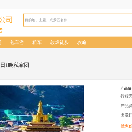
游
包车游
租车
敦煌徒步
攻略
2日1晚私家团
产品编
行程
产品
出发
优惠