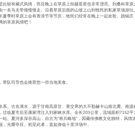
是比较有藏式风情，而且晚上在草原上拍摄星星也非常漂亮。到桑科草原
由一名马夫带领慢慢走。沿着草原后面的山坡上山到牧民的私家草场游玩
年夏季时草原上会有香浪节等节庆，牧民们经常在晚上一起欢歌、跳锅庄
的草原风情吧！

，带队司导也会推荐您一些当地美食。

水系。古名漓水，源于甘南高原甘、青交界的大不勒赫卡山南北麓。南源
过临夏市后至康家湾注入刘家峡水库。全长203公里，流域面积7152
一站。夏河多深谷高山，自古为“将兵略地”，因藏传佛教文化独特，风情浓
顶，光耀夺目。初至此者，直如身临十里洋场中。
