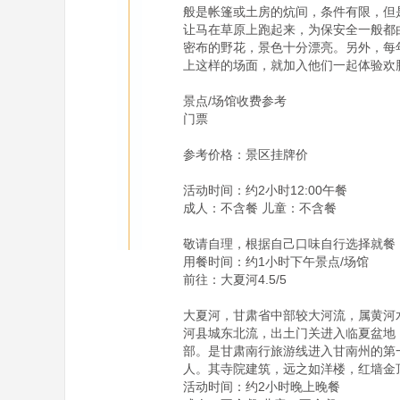
般是帐篷或土房的炕间，条件有限，但
让马在草原上跑起来，为保安全一般都
密布的野花，景色十分漂亮。另外，每
上这样的场面，就加入他们一起体验欢腾
景点/场馆收费参考

门票

参考价格：景区挂牌价

活动时间：约2小时12:00午餐

成人：不含餐 儿童：不含餐

敬请自理，根据自己口味自行选择就餐
用餐时间：约1小时下午景点/场馆

前往：大夏河4.5/5

大夏河，甘肃省中部较大河流，属黄河
河县城东北流，出土门关进入临夏盆地，
部。是甘肃南行旅游线进入甘南州的第
人。其寺院建筑，远之如洋楼，红墙金
活动时间：约2小时晚上晚餐
