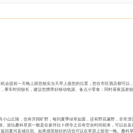
）
司机会提前一天晚上跟您核实当天早上接您的位置，您住市区酒店都可以
较大，乘车时间较长，建议您携带好移动电源、备点小零食；同时昼夜温差
有小山丘陵，也有开阔旷野，每到夏季绿草如茵，还有野花遍野，非常漂
游。游玩桑科草原一般是在参拜拉卜楞寺之后有空余时间前来，可以在县
后即返回夏河县城住宿。如果感觉较好的话也可以在草原上留宿一晚。桑科