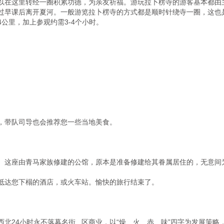
以在这里转经一圈积累功德，为亲友祈福。游玩拉卜楞寺的游客基本都由
过早课后离开夏河。一般游览拉卜楞寺的方式都是顺时针绕寺一圈，这也
公里，加上参观约需3-4个小时。

，带队司导也会推荐您一些当地美食。

。这座由青马家族修建的公馆，原本是准备修建给其眷属居住的，无意间为
抵达您下榻的酒店，或火车站。愉快的旅行结束了。

北24小时永不落幕名街   区商业，以“燥、火、赤、味”四字为发展策