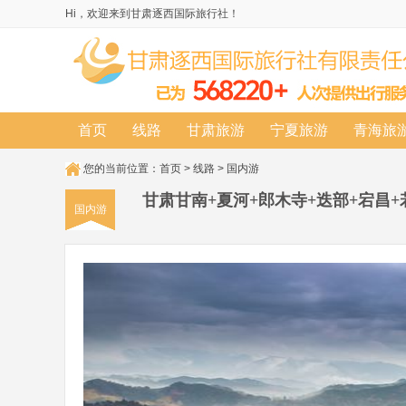
Hi，欢迎来到甘肃逐西国际旅行社！
首页
线路
甘肃旅游
宁夏旅游
青海旅
您的当前位置：
首页
>
线路
>
国内游
甘肃甘南+夏河+郎木寺+迭部+宕昌
国内游