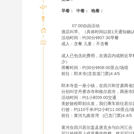
早餐：
中餐：
晚餐：
         07:00自由活动

酒店叫早。（具体时间以前1天通知确认
活动时间：约30分钟07:30早餐

成人：含餐 儿童：不含餐

成人已包含此费用，在酒店内或附近早餐
少）

用餐时间：约30分钟08:00景点/场馆

前往：郎木寺(含首道门票)4.4/5

郎木寺是一座小镇，在四川和甘肃两省
分别叫甘丹赛赤寺和格尔底寺，两座寺
活动时间：约1小时09:00交通

美妙旅程即刻出发，我们乘车前往若尔盖
行驶：约110千米/约2小时11:00景点/场
前往：黄河九曲首湾   (已含门票)4.4/5

黄河在四川若尔盖县唐克乡与白河汇合，
可以拾级而上或是乘坐电梯，然后可以