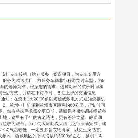
，安排专车接机（站）服务（赠送项目，为专车专用方
）服务为赠送项目；故服务车辆非行程游览时车型，为5
界面的选择为准，根据您的需求，选择对应的航班时间和
排抵达方式，并请在下订单时，备注上您的交通信息
知：在您出1天20:00前以短信或致电方式通知您接机
2、兰州中川机场到兰州市区距离约80公里，行驶时间
用不退。如有特殊需求需变更日期，请联系客服协调或提前备
土地，这里有千年的古老遗迹，更有苍茫戈壁、静谧湖
程也较为艰苦。为了使大家此次大西北之行圆满完成，建
年平均气温较低，一定要多备衣物御寒，以免生病感冒。
拔参照：西藏地区的平均海拔约3600米左右，昆明平均