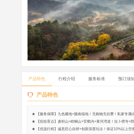
产品特色
行程介绍
服务标准
预订须
产品特色
★ 【服务保障】九色藏地+陇南福地！无购物无自费！私家专属
★ 【缤纷景点】麦积山+崆峒山+官鹅沟+黄河湾道！拉卜楞寺+
★ 【优选行程】诚意匠心自研+创新深度玩法！保证10%以上空