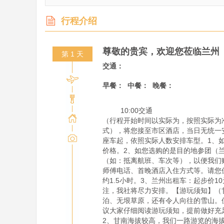
行程介绍
尊敬的贵宾，欢迎您莅临兰州
第 1 天
交通：
早餐：
中餐：
晚餐：
         10:00交通

（行程开始时间以实际为，按照实际为
式），将您接至市区酒店，当日无统一
座车起，依照实际人数安排车型。1、
价格。2、如您选购的是目的地参团（
（如：抵离航班、车次等），以便我们赠
师傅电话、首晚酒店入住方式等。请您
约1.5小时。3、兰州出租车：起步价
注，我社将尽力安排。【游玩须知】（
泊、无垠草原，还有令人向往的雪山。
议大家仔细阅读游玩须知，提前做好充
2、甘南海拔较高，我们一路游览的海拔