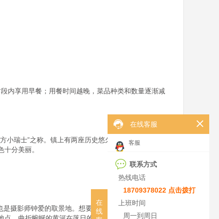
早时段内享用早餐；用餐时间越晚，菜品种类和数量逐渐减
在线客服
方小瑞士”之称。镇上有两座历史悠久的藏传佛教寺院，
客服
十分美丽。

联系方式
热线电话
18709378022 点击拨打
在
上班时间
是摄影师钟爱的取景地。想要观赏到九曲黄河首湾   ，
线
周一到周日
地点。曲折蜿蜒的黄河在落日的余晖下分外妖娆，仿