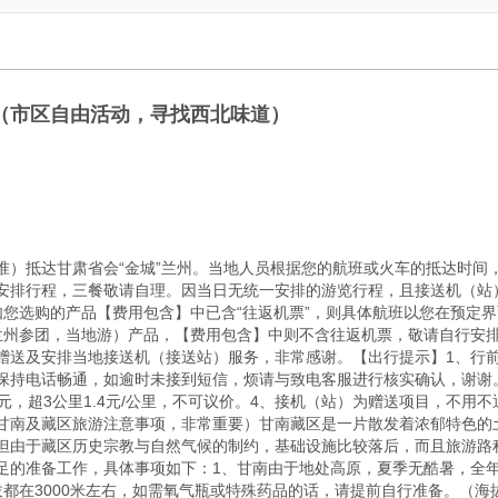
（市区自由活动，寻找西北味道）
准）抵达甘肃省会“金城”兰州。当地人员根据您的航班或火车的抵达时间
安排行程，三餐敬请自理。因当日无统一安排的游览行程，且接送机（站
如您选购的产品【费用包含】中已含“往返机票”，则具体航班以您在预定
兰州参团，当地游）产品，【费用包含】中则不含往返机票，敬请自行安
送及安排当地接送机（接送站）服务，非常感谢。【出行提示】1、行前通
保持电话畅通，如逾时未接到短信，烦请与致电客服进行核实确认，谢谢。
10元，超3公里1.4元/公里，不可议价。4、接机（站）为赠送项目，不
甘南及藏区旅游注意事项，非常重要）甘南藏区是一片散发着浓郁特色的
但由于藏区历史宗教与自然气候的制约，基础设施比较落后，而且旅游路
足的准备工作，具体事项如下：1、甘南由于地处高原，夏季无酷暑，全
都在3000米左右，如需氧气瓶或特殊药品的话，请提前自行准备。（海