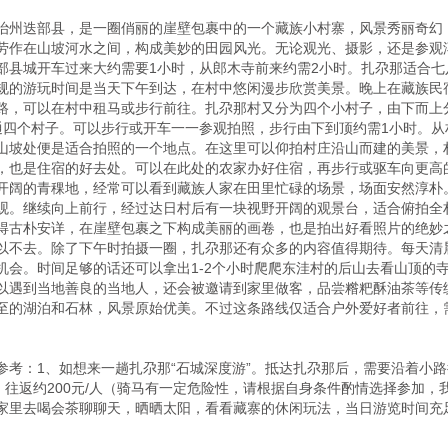
治州迭部县，是一圈俏丽的崖壁包裹中的一个藏族小村寨，风景秀丽奇幻
劳作在山坡河水之间，构成美妙的田园风光。无论观光、摄影，还是参观
部县城开车过来大约需要1小时，从郎木寺前来约需2小时。扎尕那适合
规的游玩时间是当天下午到达，在村中悠闲漫步欣赏美景。晚上在藏族民
路，可以在村中租马或步行前往。扎尕那村又分为四个小村子，由下而上
通四个村子。可以步行或开车一一参观拍照，步行由下到顶约需1小时。
山坡处便是适合拍照的一个地点。在这里可以仰拍村庄沿山而建的美景，
，也是住宿的好去处。可以在此处的农家办好住宿，再步行或驱车向更高
开阔的青稞地，经常可以看到藏族人家在田里忙碌的场景，场面安然淳朴
观。继续向上前行，经过达日村后有一块视野开阔的观景台，适合俯拍全
得古朴安详，在崖壁包裹之下构成美丽的画卷，也是拍出好看照片的绝妙
以不去。除了下午时拍摄一圈，扎尕那还有众多的内容值得期待。每天清
机会。时间足够的话还可以拿出1-2个小时爬爬东洼村的后山去看山顶的
以遇到当地善良的当地人，还会被邀请到家里做客，品尝糌粑酥油茶等传
至的湖泊和石林，风景原始优美。不过这条路线仅适合户外爱好者前往，
考：1、如想来一趟扎尕那“石城深度游”。抵达扎尕那后，需要沿着小路
，往返约200元/人（骑马有一定危险性，请根据自身条件酌情选择参加
家里去喝会茶聊聊天，晒晒太阳，看看藏寨的休闲玩法，当日游览时间充足