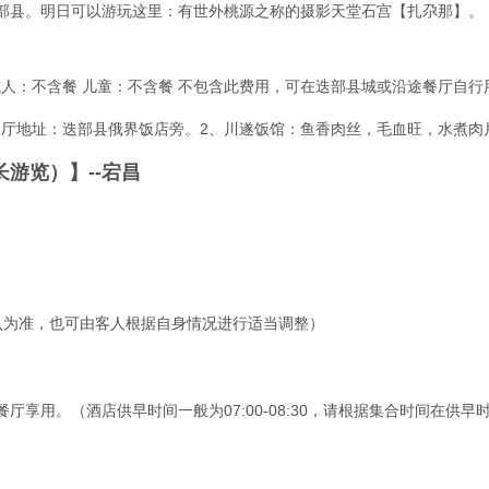
部县。明日可以游玩这里：有世外桃源之称的摄影天堂石宫【扎尕那】。

   
餐 成人：不含餐 儿童：不含餐 不包含此费用，可在迭部县城或沿途餐厅
餐厅地址：迭部县俄界饭店旁。2、川遂饭馆：鱼香肉丝，毛血旺，水煮肉片
游览）】--宕昌
为准，也可由客人根据自身情况进行适当调整）

厅享用。（酒店供早时间一般为07:00-08:30，请根据集合时间在供