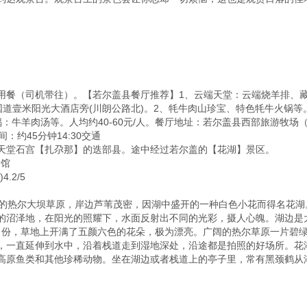


用餐（司机带往）。【若尔盖县餐厅推荐】1、云端天堂：云端烧羊排、
13国道壹米阳光大酒店旁(川朗公路北)。2、牦牛肉山珍宝、特色牦牛火锅等
牛羊肉汤等。人均约40-60元/人。餐厅地址：若尔盖县西部旅游牧场（国
：约45分钟14:30交通

天堂石宫【扎尕那】的迭部县。途中经过若尔盖的【花湖】景区。

馆

2/5

里的热尔大坝草原，岸边芦苇茂密，因湖中盛开的一种白色小花而得名花
的沼泽地，在阳光的照耀下，水面反射出不同的光彩，摄人心魄。湖边是
7月份，草地上开满了五颜六色的花朵，极为漂亮。广阔的热尔草原一片碧
，一直延伸到水中，沿着栈道走到湿地深处，沿途都是拍照的好场所。花
高原鱼类和其他珍稀动物。坐在湖边或者栈道上的亭子里，常有黑颈鹤从湖