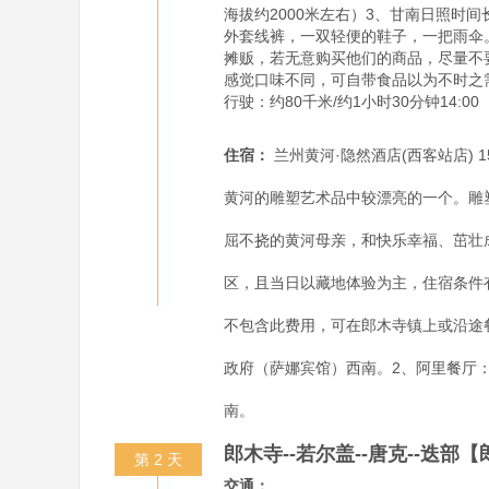
海拔约2000米左右）3、甘南日照
外套线裤，一双轻便的鞋子，一把雨伞
摊贩，若无意购买他们的商品，尽量不
感觉口味不同，可自带食品以为不时之需
行驶：约80千米/约1小时30分钟14:00     
住宿：
兰州黄河·隐然酒店(西客站店) 
黄河的雕塑艺术品中较漂亮的一个。雕塑
屈不挠的黄河母亲，和快乐幸福、茁壮
区，且当日以藏地体验为主，住宿条件有限
不包含此费用，可在郎木寺镇上或沿途餐
政府（萨娜宾馆）西南。2、阿里餐厅：
南。
郎木寺--若尔盖--唐克--迭
第 2 天
交通：