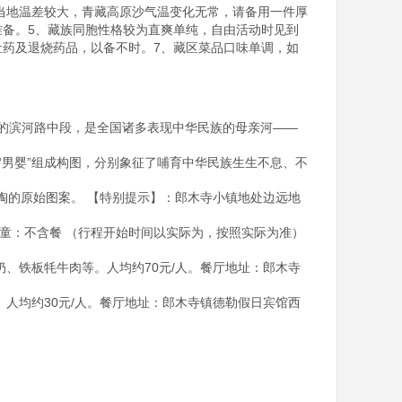
。当地温差较大，青藏高原沙气温变化无常，请备用一件厚
准备。5、藏族同胞性格较为直爽单纯，自由活动时见到
肚药及退烧药品，以备不时。7、藏区菜品口味单调，如
河南岸的滨河路中段，是全国诸多表现中华民族的母亲河——
一“男婴”组成构图，分别象征了哺育中华民族生生不息、不
陶的原始图案。 【特别提示】：郎木寺小镇地处边远地
 儿童：不含餐 （行程开始时间以实际为，按照实际为准）
、铁板牦牛肉等。人均约70元/人。餐厅地址：郎木寺
人均约30元/人。餐厅地址：郎木寺镇德勒假日宾馆西