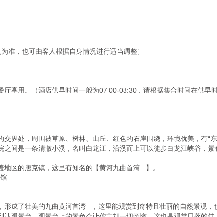
为准，也可由客人根据自身情况进行适当调整）

厅享用。（酒店供早时间一般为07:00-08:30，请根据集合时间在供
的交界处，周围被草原、树林、山丘、红色的石崖围绕，环境优美，有“东
院之间是一条清澈小溪，名叫白龙江，沿溪而上可以徒步白龙江峡谷，景色
地区的唐克镇，这里有知名的【黄河九曲首湾   】。

馆

形成了壮美的九曲黄河首湾   ，这里能观赏到奇特且壮丽的自然景观，也
到达观景台。观景台上的景色会让你忘却一切烦恼，这也是观赏日落的佳