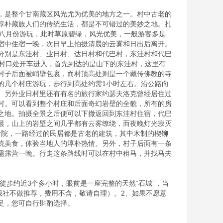
，是整个甘南藏区风光尤为优美的地方之一。村中古老的
淳朴藏族人们的传统生活，都是不可错过的美妙之地。扎
七八月份游玩，此时草原碧绿，风光优美，一般游客多是
宿中住宿一晚，次日早上拍摄清晨的云雾和日出后离开。
分别是东洼村、业日村、达日村和代巴村，东洼村和代巴
从村口处开车进入，首先到达的是山下的东洼村，这里有
村子后面被峭壁包裹，而村顶高处则是一个藏传佛教的寺
的几个村庄游玩，步行到高处约需1小时左右。沿公路向
。另外业日村里还有有名的旅行家约瑟夫洛克曾经居住过
村。可以看到整个村庄和后面奇幻岩壁的全貌，所有的房
之地。拍摄全景之后便可以下撤返回到东洼村住宿，代巴
晨，山上的岩壁之间几乎都有云雾缭绕，而夜晚灯光寂灭
寺院，一路经过的民居都是古老的建筑，其中木制的楔铆
统美食，体验当地人的淳朴热情。另外，村子后面有一条
需露营一晚。行走这条路线时可以在村中租马，并找马夫
徒步约近3个多小时，眼前是一座完整的天然“石城”，当
，我社不做推荐，费用不含，敬请自理）。2、如果不愿意
，您可自行斟酌选择。
