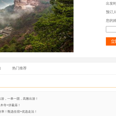
出发
预订
您的
知
热门推荐
出游，一单一团，高雅出游！
郎木寺+伏羲庙！
座率！甄选住宿+优选走法！