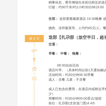
稍事休息，乘车继续向东前往附近的迭
行驶：约90千米/约1小时30分钟19:00     
住宿：
迭部赛雍藏寨酒店 19:30晚
烧肉、凉拌蕨菜等。人均约65元/人。
迭部【扎尕那（放空半日，超长
第 3 天
交通：
早餐：
中餐：
晚餐：
         08:00自由活动

酒店叫早。（具体时间以前1天通知确认
活动时间：约30分钟08:30早餐

成人：含餐 儿童：不含餐

成人已包含此费用，在酒店内或附近早餐
少）

用餐时间：约30分钟09:00景点/场馆

前往：扎尕那(含首道门票)4.4/5
