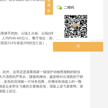
客
服
二维码
藏香猪手把肉、云端土火锅、云端自制酸奶等。人均约
。人均约45-60元/人。餐厅地址：若尔盖县达扎寺镇商业
道213与省道209的交汇处）。

湖。此外，这里还是观看国家一级保护动物黑颈鹤的较佳
大片茂密的芦苇丛，随微风拂动，越发映衬出湖面的宁静
绿，蓝色的花湖被一片绿色包围，仿佛绿色地毯上的一颗
湖是众多野生飞禽的主要栖息地，湖面上游弋着黄鸭、斑
面上掠过。
