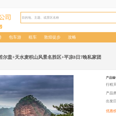
游
包车游
租车
敦煌徒步
攻略
+若尔盖+天水麦积山风景名胜区+平凉8日7晚私家团
产品编
行程
产品
出发
优惠