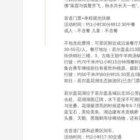
佛“落霞与弧鹜齐飞，秋水共长天一色”。
首道门票+单程观光扶梯

活动时间：约1小时30分钟12:30午餐

成人：不含餐 儿童：不含餐

不包含此费用，可景区附近或沿途餐厅
30-55元/人。餐厅地址：若尔盖县2
街供销社三楼。3、古格王朝牛羊肉汤锅：
行驶：约70千米/约1小时15分钟用餐时间
集合乘车继续前往有着世外桃源、摄影
行驶：约50千米/约60分钟15:30景点/场
前往：若尔盖花湖生态旅游区(已含门票)4.
若尔盖花湖位于若尔盖县城以北35公
去处。花湖湖面辽阔，水下是深不可测
与沧桑。花湖最漂亮的时候是每年6-
蓝宝石，美轮美奂。湖边建有木质栈桥
头雁、天鹅、黑颈鹤等珍稀动物，还有
含首道门票和必乘区间车。

活动时间：约2小时17:30交通
