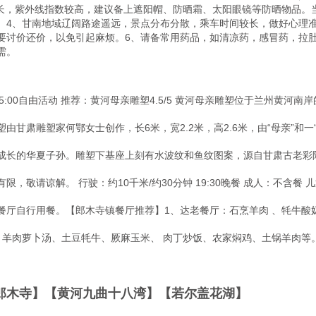
时间长，紫外线指数较高，建议备上遮阳帽、防晒霜、太阳眼镜等防晒物品
。4、甘南地域辽阔路途遥远，景点分布分散，乘车时间较长，做好心理
要讨价还价，以免引起麻烦。6、请备常用药品，如清凉药，感冒药，拉
。

   
15:00自由活动 推荐：黄河母亲雕塑4.5/5 黄河母亲雕塑位于兰州黄
由甘肃雕塑家何鄂女士创作，长6米，宽2.2米，高2.6米，由“母亲”和
成长的华夏子孙。雕塑下基座上刻有水波纹和鱼纹图案，源自甘肃古老彩
，敬请谅解。 行驶：约10千米/约30分钟 19:30晚餐 成人：不含餐
厅自行用餐。【郎木寺镇餐厅推荐】1、达老餐厅：石烹羊肉 、牦牛酸奶
羊肉萝卜汤、土豆牦牛、厥麻玉米、 肉丁炒饭、农家焖鸡、土锅羊肉等。
部【郎木寺】【黄河九曲十八湾】【若尔盖花湖】