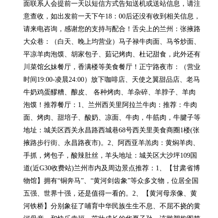
面联系人会提前一天以短信方式告知送机或送站信息，请注
意查收，如出发前一天下午18：00后还没有收到相关信息，
请来电咨询，感谢您的支持与配合！舌尖上的兰州：张掖路
大众巷：（白天、晚上均营业）马子禄牛肉面、马爷炒面、
平凉羊肉泡馍、胡家包子、茹记烤肉、杜记甜食，此外还有
川菜馆幺妹餐厅，香满楼等美食餐厅！正宁路夜市：（营业
时间19:00-凌晨24:00）放下咖啡店、天使之翼甜品店、老马
牛奶鸡蛋醪糟、酿皮、 各种烤肉、羊杂碎、羊脖子、羊肉
泡馍！推荐餐厅：1、兰州西关里阿拉兰牛肉：推荐：牛肉
面、烤肉、甜培子、酸奶、凉面、牛肉，牛筋肉，牛腱子等
地址：城关区西关永昌路西城巷68号西关里美食商圈1楼(张
掖路步行街、永昌路夜市)。2、阿西亚羊羔肉：黄焖羊肉、
手抓，烤包子，酸辣肚丝，羊头地址：城关区大沙坪109国
道(近G30收费站)兰州市内及周边景点推荐：1、【甘肃省博
物馆】拥有“铜奔马”、“黄河剑齿象”等众多文物，位居全国
五强、世界十强，还是值得一看的。2、【黄河母亲像、黄
河铁桥】分别象征了哺育中华民族生生不息、不屈不挠的黄