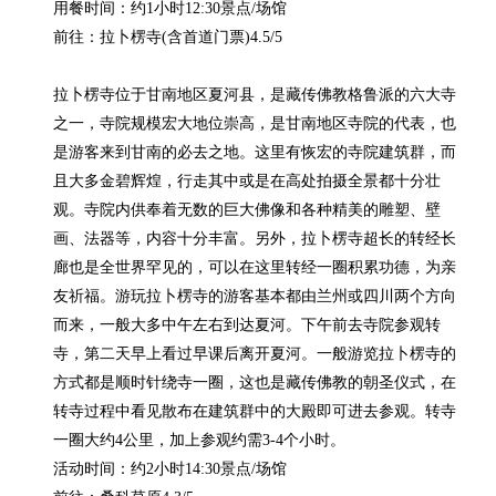
用餐时间：约1小时12:30景点/场馆

前往：拉卜楞寺(含首道门票)4.5/5

拉卜楞寺位于甘南地区夏河县，是藏传佛教格鲁派的六大寺
之一，寺院规模宏大地位崇高，是甘南地区寺院的代表，也
是游客来到甘南的必去之地。这里有恢宏的寺院建筑群，而
且大多金碧辉煌，行走其中或是在高处拍摄全景都十分壮
观。寺院内供奉着无数的巨大佛像和各种精美的雕塑、壁
画、法器等，内容十分丰富。另外，拉卜楞寺超长的转经长
廊也是全世界罕见的，可以在这里转经一圈积累功德，为亲
友祈福。游玩拉卜楞寺的游客基本都由兰州或四川两个方向
而来，一般大多中午左右到达夏河。下午前去寺院参观转
寺，第二天早上看过早课后离开夏河。一般游览拉卜楞寺的
方式都是顺时针绕寺一圈，这也是藏传佛教的朝圣仪式，在
转寺过程中看见散布在建筑群中的大殿即可进去参观。转寺
一圈大约4公里，加上参观约需3-4个小时。

活动时间：约2小时14:30景点/场馆
