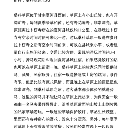
前往：桑科草原4.3/5

桑科草原位于甘南夏河县西侧，草原上有小山丘陵，也有开
阔旷野，每到夏季绿草如茵，还有野花遍野，非常漂亮。草
原距离拉卜楞寺所在的夏河县城仅约11公里，在游玩拉卜楞
寺有空余时间时便可来此一游。游玩桑科草原一般是在参拜
拉卜楞寺之后有空余时间前来，可以在县城乘小车，或者租
量自行车悠闲骑来，交通比较方便。常规的游玩时间约3-4
小时，骑马观花后即返回夏河县城住宿。如果感觉较好的话
也可以在草原上留宿一晚。桑科草原上的牧家乐同时提供骑
马、藏餐、民宿服务，住宿一般是帐篷或土房的炕间，条件
有限，但是比较有藏式风情，而且晚上在草原上拍摄星星也
非常漂亮。到桑科草原之后，游客基本都会体验的就是骑
马，这里的骑马并不能让马在草原上跑起来，为保安全一般
都由一名马夫带领慢慢走。沿着草原后面的山坡上山到牧民
的私家草场游玩。一般这些草场保护较好，草丛生长茂盛，
里面还有各种密布的野花，景色十分漂亮。另外，每年夏季
时草原上会有香浪节等节庆，牧民们经常在晚上一起欢歌、