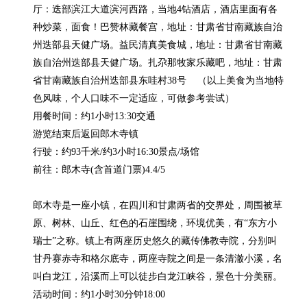
厅：迭部滨江大道滨河西路，当地4钻酒店，酒店里面有各
种炒菜，面食！巴赞林藏餐宫，地址：甘肃省甘南藏族自治
州迭部县天健广场。益民清真美食城，地址：甘肃省甘南藏
族自治州迭部县天健广场。扎尕那牧家乐藏吧，地址：甘肃
省甘南藏族自治州迭部县东哇村38号    （以上美食为当地特
色风味，个人口味不一定适应，可做参考尝试）

用餐时间：约1小时13:30交通

游览结束后返回郎木寺镇

行驶：约93千米/约3小时16:30景点/场馆

前往：郎木寺(含首道门票)4.4/5

郎木寺是一座小镇，在四川和甘肃两省的交界处，周围被草
原、树林、山丘、红色的石崖围绕，环境优美，有“东方小
瑞士”之称。镇上有两座历史悠久的藏传佛教寺院，分别叫
甘丹赛赤寺和格尔底寺，两座寺院之间是一条清澈小溪，名
叫白龙江，沿溪而上可以徒步白龙江峡谷，景色十分美丽。

活动时间：约1小时30分钟18:00