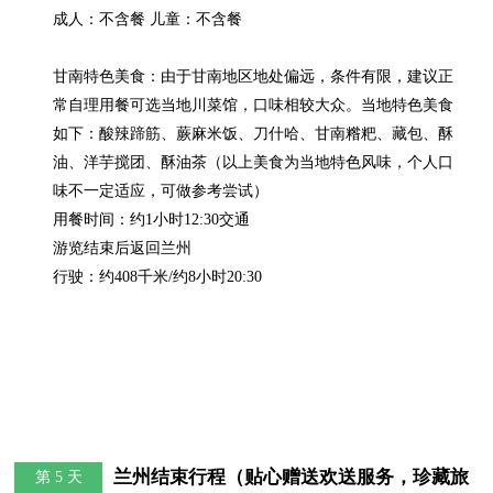
成人：不含餐 儿童：不含餐

甘南特色美食：由于甘南地区地处偏远，条件有限，建议正
常自理用餐可选当地川菜馆，口味相较大众。当地特色美食
如下：酸辣蹄筋、蕨麻米饭、刀什哈、甘南糌粑、藏包、酥
油、洋芋搅团、酥油茶（以上美食为当地特色风味，个人口
味不一定适应，可做参考尝试）

用餐时间：约1小时12:30交通

游览结束后返回兰州

行驶：约408千米/约8小时20:30
兰州结束行程（贴心赠送欢送服务，珍藏旅
第 5 天