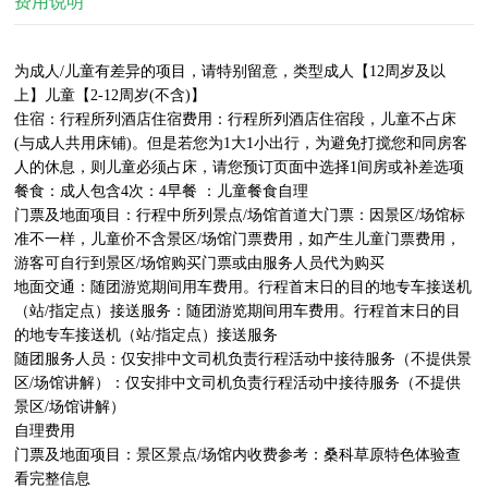
费用说明
为成人/儿童有差异的项目，请特别留意，类型成人【12周岁及以
上】儿童【2-12周岁(不含)】

住宿：行程所列酒店住宿费用：行程所列酒店住宿段，儿童不占床
(与成人共用床铺)。但是若您为1大1小出行，为避免打搅您和同房客
人的休息，则儿童必须占床，请您预订页面中选择1间房或补差选项

餐食：成人包含4次：4早餐 ：儿童餐食自理

门票及地面项目：行程中所列景点/场馆首道大门票：因景区/场馆标
准不一样，儿童价不含景区/场馆门票费用，如产生儿童门票费用，
游客可自行到景区/场馆购买门票或由服务人员代为购买

地面交通：随团游览期间用车费用。行程首末日的目的地专车接送机
（站/指定点）接送服务：随团游览期间用车费用。行程首末日的目
的地专车接送机（站/指定点）接送服务

随团服务人员：仅安排中文司机负责行程活动中接待服务（不提供景
区/场馆讲解）：仅安排中文司机负责行程活动中接待服务（不提供
景区/场馆讲解）

自理费用

门票及地面项目：景区景点/场馆内收费参考：桑科草原特色体验查
看完整信息
