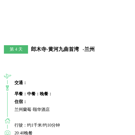
郎木寺-黄河九曲首湾   -兰州
第 4 天
交通：
早餐：
中餐：
晚餐：
住宿：
兰州蘭莓·颐华酒店

行驶：约1千米/约10分钟

20:40晚餐
