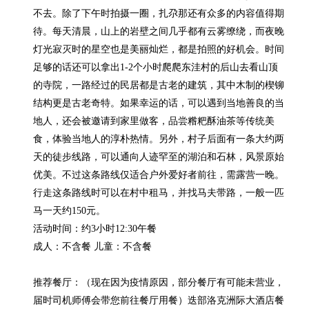
不去。除了下午时拍摄一圈，扎尕那还有众多的内容值得期
待。每天清晨，山上的岩壁之间几乎都有云雾缭绕，而夜晚
灯光寂灭时的星空也是美丽灿烂，都是拍照的好机会。时间
足够的话还可以拿出1-2个小时爬爬东洼村的后山去看山顶
的寺院，一路经过的民居都是古老的建筑，其中木制的楔铆
结构更是古老奇特。如果幸运的话，可以遇到当地善良的当
地人，还会被邀请到家里做客，品尝糌粑酥油茶等传统美
食，体验当地人的淳朴热情。另外，村子后面有一条大约两
天的徒步线路，可以通向人迹罕至的湖泊和石林，风景原始
优美。不过这条路线仅适合户外爱好者前往，需露营一晚。
行走这条路线时可以在村中租马，并找马夫带路，一般一匹
马一天约150元。

活动时间：约3小时12:30午餐

成人：不含餐 儿童：不含餐

推荐餐厅：（现在因为疫情原因，部分餐厅有可能未营业，
届时司机师傅会带您前往餐厅用餐）迭部洛克洲际大酒店餐