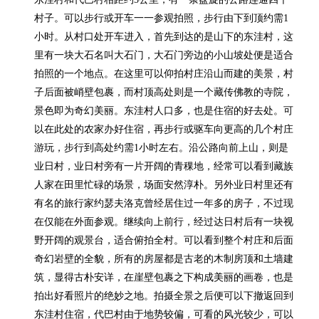
村子。可以步行或开车一一参观拍照，步行由下到顶约需1
小时。从村口处开车进入，首先到达的是山下的东洼村，这
里有一块大石名叫大石门，大石门旁边的小山坡处便是适合
拍照的一个地点。在这里可以仰拍村庄沿山而建的美景，村
子后面被峭壁包裹，而村顶高处则是一个藏传佛教的寺院，
景色即为奇幻美丽。东洼村人口多，也是住宿的好去处。可
以在此处的农家办好住宿，再步行或驱车向更高的几个村庄
游玩，步行到高处约需1小时左右。沿公路向前上山，则是
业日村，业日村旁有一片开阔的青稞地，经常可以看到藏族
人家在田里忙碌的场景，场面安然淳朴。另外业日村里还有
有名的旅行家约瑟夫洛克曾经居住过一年多的房子，不过现
在仅能在外面参观。继续向上前行，经过达日村后有一块视
野开阔的观景台，适合俯拍全村。可以看到整个村庄和后面
奇幻岩壁的全貌，所有的房屋都是古老的木制房顶和土墙建
筑，显得古朴安详，在崖壁包裹之下构成美丽的画卷，也是
拍出好看照片的绝妙之地。拍摄全景之后便可以下撤返回到
东洼村住宿，代巴村由于地势较偏，可看的风光较少，可以