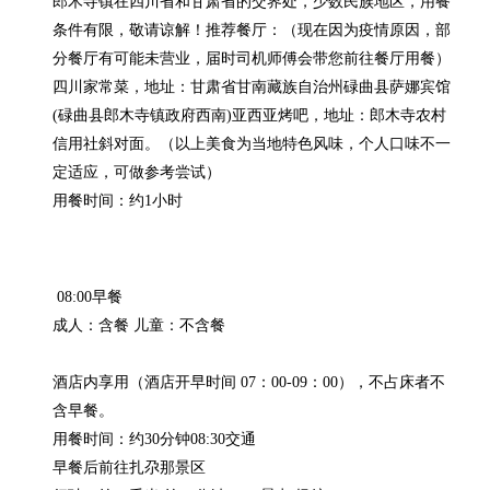
郎木寺镇在四川省和甘肃省的交界处，少数民族地区，用餐
条件有限，敬请谅解！推荐餐厅：（现在因为疫情原因，部
分餐厅有可能未营业，届时司机师傅会带您前往餐厅用餐）
四川家常菜，地址：甘肃省甘南藏族自治州碌曲县萨娜宾馆
(碌曲县郎木寺镇政府西南)亚西亚烤吧，地址：郎木寺农村
信用社斜对面。（以上美食为当地特色风味，个人口味不一
定适应，可做参考尝试）

用餐时间：约1小时
 08:00早餐

成人：含餐 儿童：不含餐

酒店内享用（酒店开早时间 07：00-09：00），不占床者不
含早餐。

用餐时间：约30分钟08:30交通

早餐后前往扎尕那景区
