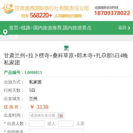
首页
>
线路
>
国内旅游推荐,国内旅游景点
返回
推荐
甘肃兰州+拉卜楞寺+桑科草原+郎木寺+扎尕那5日4晚
私家团
产品编号：L0000813
出游方式：
私家团
行程天数：
5日
出发城市：
兰州
￥ 3138
优 惠 价：
出发时间：
* 出游人数：
成人
儿童
* 你的姓名：