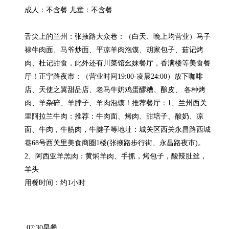
成人：不含餐 儿童：不含餐

舌尖上的兰州：张掖路大众巷：（白天、晚上均营业）马子
禄牛肉面、马爷炒面、平凉羊肉泡馍、胡家包子、茹记烤
肉、杜记甜食，此外还有川菜馆幺妹餐厅，香满楼等美食餐
厅！正宁路夜市：（营业时间19:00-凌晨24:00）放下咖啡
店、天使之翼甜品店、老马牛奶鸡蛋醪糟、酿皮、 各种烤
肉、羊杂碎、羊脖子、羊肉泡馍！推荐餐厅：1、兰州西关
里阿拉兰牛肉：推荐：牛肉面、烤肉、甜培子、酸奶、凉
面、牛肉，牛筋肉，牛腱子等地址：城关区西关永昌路西城
巷68号西关里美食商圈1楼(张掖路步行街、永昌路夜市)。
2、阿西亚羊羔肉：黄焖羊肉、手抓，烤包子，酸辣肚丝，
羊头

用餐时间：约1小时
 07:30早餐
