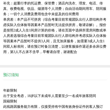
补充：超重行李的托运费、保管费；酒店内洗衣、理发、电话、传
真、收费电视、饮品、烟酒等个人消费；自由活动期间用车、陪同服
务；一切个人消费及费用包含中未提及的任何费用

单房差：本产品不可拼房（综合考量目前常规团队出行人群结构并考
虑实际入住体验等因素本产品暂时无法提供拼房，敬请谅解）。报价
是按照2成人入住1间房计算的价格，请在页面中选择所需房间数或单
人房差选项综合考量目前常规团队出行人群结构并考虑实际入住体验
等因素本产品暂时不提供3人间，且无加床服务，如需要3成人入住1
间双人标准间，请在预订时备注清楚，以便客服操作退还多余床位费
用，第3人不占床不含早，早餐请自理，谢谢配合

预订须知
年龄限制

出于安全考虑，18岁以下未成年人需要至少一名成年旅客陪同

国籍限制

此线路因服务能力有限，仅接受持有中国有效身份证件的客人预订