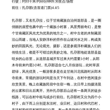
行驶：约93千米/约60分钟09:30景点/场馆

前往：扎尕那(含首道门票)4.4/5

扎尕那，又名扎尕拉，位于甘南藏族自治州迭部县，是一圈
俏丽的崖壁包裹中的一个藏族小村寨，风景秀丽奇幻，是整
个甘南藏区风光尤为优美的地方之一。村中古老的木制藏居
沿山而建，当地人安静淳朴的劳作在山坡河水之间，构成美
妙的田园风光。无论观光、摄影，还是参观淳朴藏族人们的
传统生活，都是不可错过的美妙之地。扎尕那地处迭部县益
哇乡的山谷里，从迭部县城开车过来大约需要1小时，从郎
木寺前来约需2小时。扎尕那适合七八月份游玩，此时草原
碧绿，风光优美，一般游客多是在走甘南川北线路时从郎木
寺前来。常规的游玩时间是当天下午到达，在村中悠闲漫步
欣赏美景。晚上在藏族民宿中住宿一晚，次日早上拍摄清晨
的云雾和日出后离开。另外扎尕那后山还有一条两天的徒步
线路，可以在村中租马或步行前往。扎尕那村又分为四个小
村子，由下而上分别是东洼村、业日村、达日村和代巴村，
东洼村和代巴村相距约5公里，有一条盘旋的公路连通四个