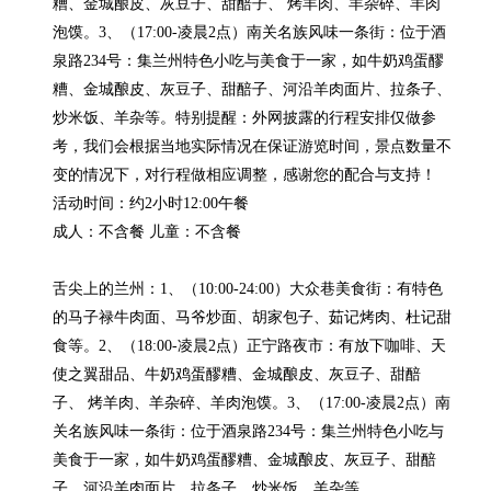
糟、金城酿皮、灰豆子、甜醅子、 烤羊肉、羊杂碎、羊肉
泡馍。3、（17:00-凌晨2点）南关名族风味一条街：位于酒
泉路234号：集兰州特色小吃与美食于一家，如牛奶鸡蛋醪
糟、金城酿皮、灰豆子、甜醅子、河沿羊肉面片、拉条子、
炒米饭、羊杂等。特别提醒：外网披露的行程安排仅做参
考，我们会根据当地实际情况在保证游览时间，景点数量不
变的情况下，对行程做相应调整，感谢您的配合与支持！

活动时间：约2小时12:00午餐

成人：不含餐 儿童：不含餐

舌尖上的兰州：1、（10:00-24:00）大众巷美食街：有特色
的马子禄牛肉面、马爷炒面、胡家包子、茹记烤肉、杜记甜
食等。2、（18:00-凌晨2点）正宁路夜市：有放下咖啡、天
使之翼甜品、牛奶鸡蛋醪糟、金城酿皮、灰豆子、甜醅
子、 烤羊肉、羊杂碎、羊肉泡馍。3、（17:00-凌晨2点）南
关名族风味一条街：位于酒泉路234号：集兰州特色小吃与
美食于一家，如牛奶鸡蛋醪糟、金城酿皮、灰豆子、甜醅
子、河沿羊肉面片、拉条子、炒米饭、羊杂等。
