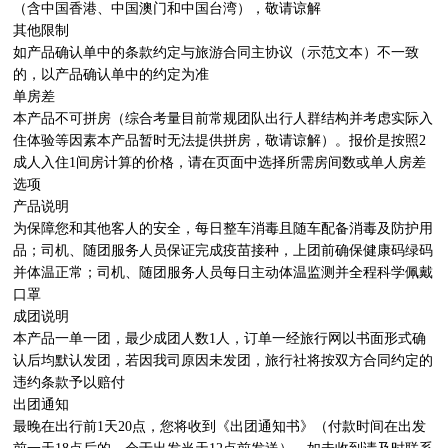
（含中国香港、中国澳门和中国台湾），敬请谅解

其他限制

如产品确认单中的条款约定与旅游合同主协议（示范文本）不一致
的，以产品确认单中的约定为准

单房差

本产品不可拼房（综合考量目前常规团队出行人群结构并考虑实际入
住体验等因素本产品暂时无法提供拼房，敬请谅解）。报价是按照2
成人入住1间房计算的价格，请在页面中选择所需房间数或单人房差
选项

产品说明

为保障您和其他客人的安全，每日整车消毒且随车配备消毒及防护用
品；司机、随团服务人员保证完成疫苗接种，上团前确保健康码绿码
并体温正常；司机、随团服务人员每日主动体温监测并全程科学佩戴
口罩

成团说明

本产品一单一团，最少成团人数1人，订单一经旅行网以书面形式确
认后均默认发团，若因我司原因未发团，旅行社将按双方合同约定的
违约条款予以赔付

出团通知

最晚在出行前1天20点，您将收到《出团通知书》（付款时间在出发