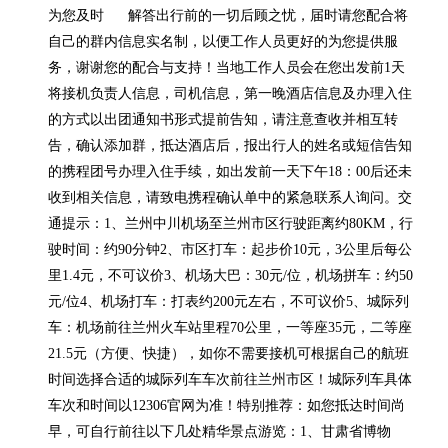
为您及时      解答出行前的一切后顾之忧，届时请您配合将
自己的群内信息实名制，以便工作人员更好的为您提供服
务，谢谢您的配合与支持！当地工作人员会在您出发前1天
将接机负责人信息，司机信息，第一晚酒店信息及办理入住
的方式以出团通知书形式提前告知，请注意查收并相互转
告，确认添加群，抵达酒店后，报出行人的姓名或短信告知
的携程团号办理入住手续，如出发前一天下午18：00后还未
收到相关信息，请致电携程确认单中的紧急联系人询问。交
通提示：1、兰州中川机场至兰州市区行驶距离约80KM，行
驶时间：约90分钟2、市区打车：起步价10元，3公里后每公
里1.4元，不可议价3、机场大巴：30元/位，机场拼车：约50
元/位4、机场打车：打表约200元左右，不可议价5、城际列
车：机场前往兰州火车站里程70公里，一等座35元，二等座
21.5元（方便、快捷），如你不需要接机可根据自己的航班
时间选择合适的城际列车车次前往兰州市区！城际列车具体
车次和时间以12306官网为准！特别推荐：如您抵达时间尚
早，可自行前往以下几处精华景点游览：1、甘肃省博物