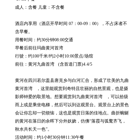
成人：含餐 儿童：不含餐

酒店内享用（酒店开早时间 07：00-09：00），不占床者不
含早餐。

用餐时间：约30分钟08:00交通

早餐后前往玛曲黄河首湾   

行驶：约100千米/约2小时10:00景点/场馆

前往：黄河九曲首湾   (含首道门票)4.4/5

黄河在四川若尔盖县唐克乡与白河汇合，形成了壮美的九曲
黄河首湾   ，这里能观赏到奇特且壮丽的自然景观，也是摄
影师钟爱的取景地。想要观赏到九曲黄河首湾   ，可以拾级
而上或是乘坐电梯，然后可以到达观景台。观景台上的景色
会让你忘却一切烦恼，这也是观赏日落的佳地点。曲折蜿蜒
的黄河在落日的余晖下分外妖娆，仿佛“落霞与弧鹜齐飞，
秋水共长天一色”。

活动时间：约1小时30分钟11:30午餐
