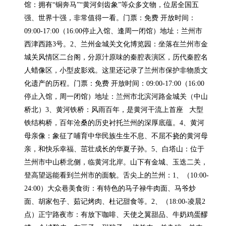
馆：拥有“铜奔马”“黄河剑齿象”等众多文物，位居全国五
强、世界十强，非常值得一看。门票：免费 开放时间：
09:00-17:00（16:00停止入馆、逢周一闭馆）地址：兰州市
西津西路3号。2、兰州金城关文化博览园：坐落在兰州市金
城关风情区二台阁，分原汁原味的秦腔表演区，历代秦腔名
人蜡像区，小型皮影戏。这里还记录了兰州市保护非物质文
化遗产的历程。门票：免费 开放时间：09:00-17:00（16:00
停止入馆，周一闭馆）地址：兰州市北滨河路金城关（中山
桥北）3、黄河铁桥：风雨百年，是黄河干流上首座   大型
铁结构桥，百年沧桑的历史衬托兰州的深厚底蕴。4、黄河
母亲像：象征了哺育中华民族生生不息、不屈不挠的黄河母
亲，和快乐幸福、茁壮成长的华夏子孙。5、白塔山：位于
兰州市中山桥北侧，临黄河北岸。山下有金城、玉迭二关，
登高望远能看到兰州市的面貌。舌尖上的兰州：1、（10:00-
24:00）大众巷美食街：有特色的马子禄牛肉面、马爷炒
面、胡家包子、茹记烤肉、杜记甜食等。2、（18:00-凌晨2
点）正宁路夜市：有放下咖啡、天使之翼甜品、牛奶鸡蛋醪