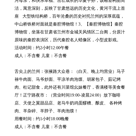
河母亲，和快乐幸福、茁壮成长的华夏子孙，该雕塑构图简
洁，寓意深刻，反映了甘肃悠远的历史文化，黄河干流上首
座   大型铁结构桥，百年沧桑的历史衬托兰州的深厚底蕴，
中山桥铁桥对面就是秦腔博物馆！3、【秦腔博物馆】秦腔
博物馆，坐落在甘肃省兰州市金城关风情区二台阁，分原汁
原味的秦腔表演区，历代秦腔名人蜡像区，小型皮影戏。

活动时间：约2小时12:00午餐

成人：不含餐 儿童：不含餐

舌尖上的兰州：张掖路大众巷：（白天、晚上均营业）马子
禄牛肉面、马爷炒面、平凉羊肉泡馍、胡家包子、茹记烤
肉、杜记甜食，此外还有川菜馆幺妹餐厅，香满楼等美食餐
厅！正宁路夜市：（营业时间19:00-凌晨24:00）放下咖啡
店、天使之翼甜品店、老马牛奶鸡蛋醪糟、酿皮、 各种烤
肉、羊杂碎、羊脖子、羊肉泡馍！

用餐时间：约1小时18:00晚餐

成人：不含餐 儿童：不含餐
