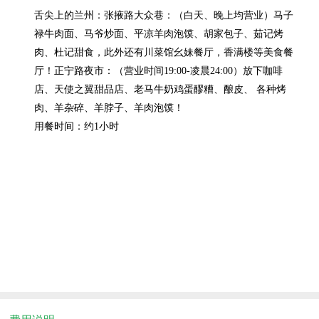
舌尖上的兰州：张掖路大众巷：（白天、晚上均营业）马子
禄牛肉面、马爷炒面、平凉羊肉泡馍、胡家包子、茹记烤
肉、杜记甜食，此外还有川菜馆幺妹餐厅，香满楼等美食餐
厅！正宁路夜市：（营业时间19:00-凌晨24:00）放下咖啡
店、天使之翼甜品店、老马牛奶鸡蛋醪糟、酿皮、 各种烤
肉、羊杂碎、羊脖子、羊肉泡馍！
