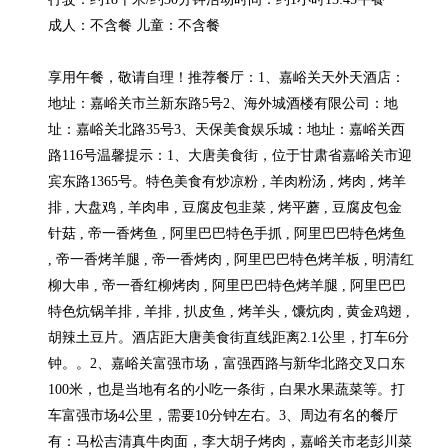
成人：不含餐 儿童：不含餐

享用午餐，敬请自理！推荐餐厅：1、嘉峪关天外天酒店：
地址：嘉峪关市兰新东路5号2、海外城酒楼有限公司：地
址：嘉峪关北路35号3、天保美食娱乐城：地址：嘉峪关西
路116号温馨提示：1、大唐美食街，位于甘肃省嘉峪关市迎
宾东路1365号。特色美食有炒凉粉 , 羊肉粉汤 , 烤肉 , 烤羊
排 , 大盘鸡 , 羊肉串 , 豆腐皮包韭菜 , 烤平蘑 , 豆腐皮包金
针菇 , 帝一香烤鱼 , 阿里巴巴特色手抓 , 阿里巴巴特色烤鱼 
, 帝一香烤羊腿 , 帝一香烤肉 , 阿里巴巴特色烤羊板 , 明清红
柳大串 , 帝一香红柳烤肉 , 阿里巴巴特色烤羊腿 , 阿里巴巴
特色炕锅羊排 , 羊排 , 扒皮鱼 , 烤羊头 , 馕炕肉 , 黄金鸡翅 , 
胡辣土豆片。酒店距大唐美食街直线距离2.1公里，打车6分
钟。。2、嘉峪关富强市场，富强西路与新华北路交叉口东
100米，也是当地有名的小吃一条街，白果水果蔬菜等。打
车富强市场4公里，需要10分钟左右。3、周边有名的餐厅
有：马松吉清真牛肉面，李大胡子烤肉，嘉峪关市老彭川菜