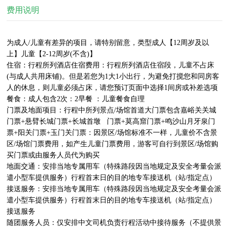
费用说明
为成人/儿童有差异的项目，请特别留意，类型成人【12周岁及以
上】儿童【2-12周岁(不含)】

住宿：行程所列酒店住宿费用：行程所列酒店住宿段，儿童不占床
(与成人共用床铺)。但是若您为1大1小出行，为避免打搅您和同房客
人的休息，则儿童必须占床，请您预订页面中选择1间房或补差选项

餐食：成人包含2次：2早餐 ：儿童餐食自理

门票及地面项目：行程中所列景点/场馆首道大门票包含嘉峪关关城
门票+悬臂长城门票+长城首墩   门票+莫高窟门票+鸣沙山月牙泉门
票+阳关门票+玉门关门票：因景区/场馆标准不一样，儿童价不含景
区/场馆门票费用，如产生儿童门票费用，游客可自行到景区/场馆购
买门票或由服务人员代为购买

地面交通：安排当地专属用车（特殊路段因当地规定及安全考量会派
遣小型车提供服务）行程首末日的目的地专车接送机（站/指定点）
接送服务：安排当地专属用车（特殊路段因当地规定及安全考量会派
遣小型车提供服务）行程首末日的目的地专车接送机（站/指定点）
接送服务

随团服务人员：仅安排中文司机负责行程活动中接待服务（不提供景