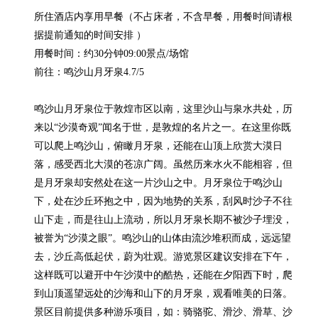
所住酒店内享用早餐（不占床者，不含早餐，用餐时间请根
据提前通知的时间安排 ）

用餐时间：约30分钟09:00景点/场馆

前往：鸣沙山月牙泉4.7/5

鸣沙山月牙泉位于敦煌市区以南，这里沙山与泉水共处，历
来以“沙漠奇观”闻名于世，是敦煌的名片之一。在这里你既
可以爬上鸣沙山，俯瞰月牙泉，还能在山顶上欣赏大漠日
落，感受西北大漠的苍凉广阔。虽然历来水火不能相容，但
是月牙泉却安然处在这一片沙山之中。月牙泉位于鸣沙山
下，处在沙丘环抱之中，因为地势的关系，刮风时沙子不往
山下走，而是往山上流动，所以月牙泉长期不被沙子埋没，
被誉为“沙漠之眼”。鸣沙山的山体由流沙堆积而成，远远望
去，沙丘高低起伏，蔚为壮观。游览景区建议安排在下午，
这样既可以避开中午沙漠中的酷热，还能在夕阳西下时，爬
到山顶遥望远处的沙海和山下的月牙泉，观看唯美的日落。
景区目前提供多种游乐项目，如：骑骆驼、滑沙、滑草、沙