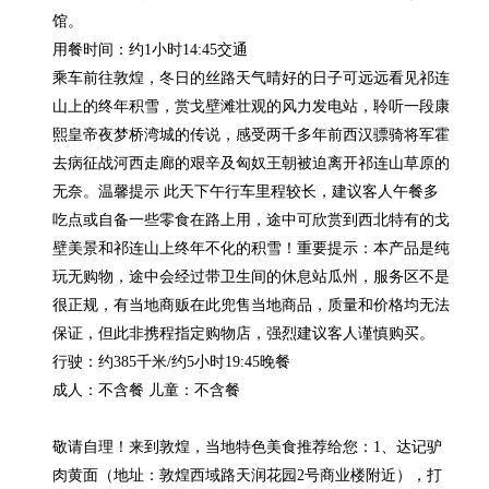
馆。

用餐时间：约1小时14:45交通

乘车前往敦煌，冬日的丝路天气晴好的日子可远远看见祁连
山上的终年积雪，赏戈壁滩壮观的风力发电站，聆听一段康
熙皇帝夜梦桥湾城的传说，感受两千多年前西汉骠骑将军霍
去病征战河西走廊的艰辛及匈奴王朝被迫离开祁连山草原的
无奈。温馨提示 此天下午行车里程较长，建议客人午餐多
吃点或自备一些零食在路上用，途中可欣赏到西北特有的戈
壁美景和祁连山上终年不化的积雪！重要提示：本产品是纯
玩无购物，途中会经过带卫生间的休息站瓜州，服务区不是
很正规，有当地商贩在此兜售当地商品，质量和价格均无法
保证，但此非携程指定购物店，强烈建议客人谨慎购买。

行驶：约385千米/约5小时19:45晚餐

成人：不含餐 儿童：不含餐

敬请自理！来到敦煌，当地特色美食推荐给您：1、达记驴
肉黄面（地址：敦煌西域路天润花园2号商业楼附近），打