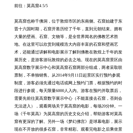
前往：莫高窟4.5/5

莫高窟也称千佛洞，位于敦煌市区的东南侧。石窟始建于东
晋十六国时期，石窟开凿历经了千年，直到元朝结束。拥有
大量的壁画、石窟、文物等，是全世界闻名的佛教艺术胜
地。在这里可以欣赏到规模浩大内容丰富的石窟和壁画艺
术，还能通过讲解和电影展示了解到佛教在敦煌上千年的发
展历史，是游客游玩敦煌的必去之地。现在的莫高窟景区由
莫高窟数字展示中心和莫高窟石窟两部分组成，两者采取联
票制，不单独销售。从2014年9月11日起景区实行预约参观
制度，游客必须先通过电话或网上预约门票，根据预约的时
段进行参观，每天限量6000人入内。游客在预约并取票后，
需要先前往莫高窟数字展示中心（不能直接去石窟，否则会
无法进入），观看两场关于莫高窟的电影，每场20分钟。一
场《千年莫高》为莫高窟的历史文化介绍，帮助游客对莫高
窟有更深的了解。另外一场《梦幻佛宫》是球幕电影，展示
现在不开放的很多石窟，非常精彩。观看完电影之后乘坐景