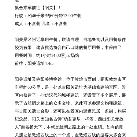
集合乘车前往【阳关】！

行驶：约46千米/约60分钟13:00午餐

成人：不含餐 儿童：不含餐

阳关景区附近享用午餐，敬请自理；当地餐食以及用餐条件
较为有限，建议挑选符合自己口味的餐厅用餐，丰俭由己

用餐时间：约1小时14:00景点/场馆

前往：阳关遗址4.4/5

阳关遗址又称阳关博物馆，位于敦煌市西侧，距离敦煌市区
车程约60公里，是一处以古阳关遗址为基础修建的景区。景
区内修建了一些仿汉代的城楼建筑，还设置了多个展厅，展
示了古丝绸之路上的众多文物。来此可以参观文物和建筑，
与古阳关遗址合影，还可以在景区内逛逛民居一条街，购买
纪念品。阳关因知名古诗“劝君更尽一杯酒，西出阳关无故
人”而名扬天下，本就是丝绸之路上的一处重镇。如今的阳
关遗址是敦煌西线上的一个点，走敦煌西线的游客大多会来