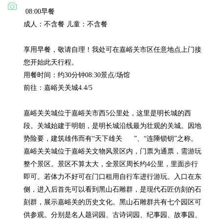
 08:00早餐

成人：不含餐 儿童：不含餐

享用早餐，敬请自理！我处可在嘉峪关市区任意地点上门接
您开始此天行程。

用餐时间：约30分钟08:30景点/场馆

前往：嘉峪关关城4.4/5

嘉峪关关城位于嘉峪关市西5公里处，这里是明长城的西
段。关城始建于明朝，是明长城沿线最为壮观的关城。因地
势险要，建筑雄伟而有“天下雄关      ”、“连陲锁钥”之称。
嘉峪关关城位于嘉峪关文物风景区内，门票为通票，需游玩
整个景区。景区不算太大，全景区周长约4公里，里面步行
即可。若体力不好可在门口租用自行车进行游玩。入口在东
侧，进入后首先可以看到黑山石雕群，是现代石匠仿刻的石
刻群，展示嘉峪关的历史文化。黑山石雕群共有七个园区可
供参观。分别是名人题词园、古诗词园、纪事园、故事园、