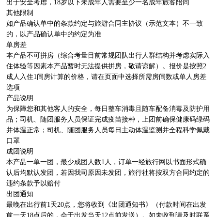
出于安全考虑，18岁以下未成年人需要至少一名成年旅客陪同

其他限制

如产品确认单中的条款约定与旅游合同主协议（示范文本）不一致
的，以产品确认单中的约定为准

单房差

本产品不可拼房（综合考量目前常规团队出行人群结构并考虑实际入
住体验等因素本产品暂时无法提供拼房，敬请谅解）。报价是按照2
成人入住1间房计算的价格，请在页面中选择所需房间数或单人房差
选项

产品说明

为保障您和其他客人的安全，每日整车消毒且随车配备消毒及防护用
品；司机、随团服务人员保证完成疫苗接种，上团前确保健康码绿码
并体温正常；司机、随团服务人员每日主动体温监测并全程科学佩戴
口罩

成团说明

本产品一单一团，最少成团人数1人，订单一经旅行网以书面形式确
认后均默认发团，若因我司原因未发团，旅行社将按双方合同约定的
违约条款予以赔付

出团通知

最晚在出行前1天20点，您将收到《出团通知书》（付款时间在出发
前一天18点后的，会于出发当天12点前发送）。如未收到请及时联系