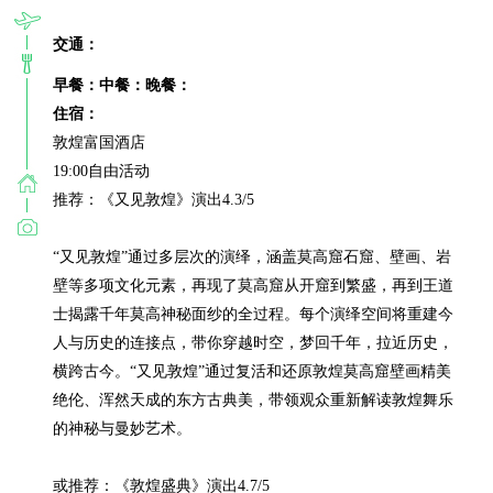
交通：
早餐：
中餐：
晚餐：
住宿：
敦煌富国酒店

19:00自由活动

推荐：《又见敦煌》演出4.3/5

“又见敦煌”通过多层次的演绎，涵盖莫高窟石窟、壁画、岩
壁等多项文化元素，再现了莫高窟从开窟到繁盛，再到王道
士揭露千年莫高神秘面纱的全过程。每个演绎空间将重建今
人与历史的连接点，带你穿越时空，梦回千年，拉近历史，
横跨古今。“又见敦煌”通过复活和还原敦煌莫高窟壁画精美
绝伦、浑然天成的东方古典美，带领观众重新解读敦煌舞乐
的神秘与曼妙艺术。

或推荐：《敦煌盛典》演出4.7/5
