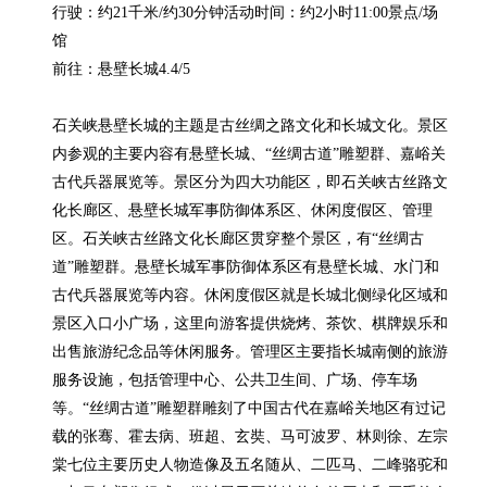
行驶：约21千米/约30分钟活动时间：约2小时11:00景点/场
馆

前往：悬壁长城4.4/5

石关峡悬壁长城的主题是古丝绸之路文化和长城文化。景区
内参观的主要内容有悬壁长城、“丝绸古道”雕塑群、嘉峪关
古代兵器展览等。景区分为四大功能区，即石关峡古丝路文
化长廊区、悬壁长城军事防御体系区、休闲度假区、管理
区。石关峡古丝路文化长廊区贯穿整个景区，有“丝绸古
道”雕塑群。悬壁长城军事防御体系区有悬壁长城、水门和
古代兵器展览等内容。休闲度假区就是长城北侧绿化区域和
景区入口小广场，这里向游客提供烧烤、茶饮、棋牌娱乐和
出售旅游纪念品等休闲服务。管理区主要指长城南侧的旅游
服务设施，包括管理中心、公共卫生间、广场、停车场
等。“丝绸古道”雕塑群雕刻了中国古代在嘉峪关地区有过记
载的张骞、霍去病、班超、玄奘、马可波罗、林则徐、左宗
棠七位主要历史人物造像及五名随从、二匹马、二峰骆驼和