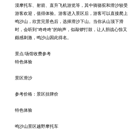
漠摩托车、射箭、直升飞机游览等，其中骑骆驼和滑沙较受
游客欢迎，值得体验。游客进入景区后，游客可以直接爬上
鸣沙山，欣赏完景色后，选择滑沙下山。当你从山顶下滑
时，会听到“咚咚咚”的响声，似敲锣打鼓，让人胆战心惊又
颇感刺激，鸣沙山因此得名。

景点/场馆收费参考

特色体验

景区滑沙

参考价格：景区挂牌价

特色体验

鸣沙山景区越野摩托车
