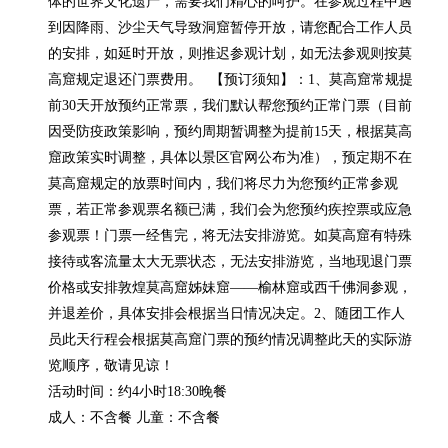
体的世界文化遗产，需要我们精心的呵护。在参观过程中遇
到因降雨、沙尘天气导致洞窟暂停开放，请您配合工作人员
的安排，如延时开放，则推迟参观计划，如无法参观则按莫
高窟规定退还门票费用。  【预订须知】：1、莫高窟常规提
前30天开放预约正常票，我们默认帮您预约正常门票（目前
因受防疫政策影响，预约周期暂调整为提前15天，根据莫高
窟政策实时调整，具体以景区官网公布为准），预定期不在
莫高窟规定的放票时间内，我们将尽力为您预约正常参观
票，若正常参观票名额已满，我们会为您预约疾控票或应急
参观票！门票一经售完，将无法安排游览。如莫高窟有特殊
接待或客流量太大无票状态，无法安排游览，当地现退门票
价格或安排敦煌莫高窟姊妹窟——榆林窟或西千佛洞参观，
并退差价，具体安排会根据当日情况决定。2、随团工作人
员此天行程会根据莫高窟门票的预约情况调整此天的实际游
览顺序，敬请见谅！

活动时间：约4小时18:30晚餐

成人：不含餐 儿童：不含餐
