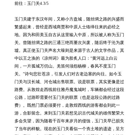
前往：玉门关4.3/5

玉门关建于东汉年间，又称小方盘城，随丝绸之路的兴盛而
繁盛起来，曾经是西域商贾和中原人士络绎往来的必经之
地。因为和田美玉自古从这里输入中原，所以被人称为玉门
关。曾随丝绸之路的三通三绝而屡次兴废，随后终于沦为废
墟。真正使玉门关声名大噪则是来源于古人的文学作品，其
中以王之涣的《凉州词》最为脍炙人口：“黄河远上白云
间，一片孤城万仞山。羌笛何须怨杨柳，春风不度玉门
关。”诗句悲壮苍凉，引发人们对古老边塞的向往。如今玉
门关与汉长城、河仓城出售联票。说是联票，其实更像是过
路费。从敦煌走西线前往雅丹魔鬼城时，车辆都会经过这段
公路，过路即需要付玉门关的联票（也是这段公路的过路
费）。既然门票必须要付，走敦煌西线的游客都会到此一
游，合影留念。来到玉门关若想见识古代城关的雄伟繁荣大
多会失望，因为随着千百年来岁月的侵蚀，玉门关早已损失
了当年的样貌。现在的玉门关看似一个夯土堆的遗迹，呈方