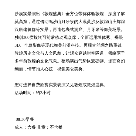
沙漠实景演出《敦煌盛典》全方位带你体验敦煌，深度了解
莫高窟，通过借助鸣沙山月牙泉的大漠黄沙及敦煌山庄辉煌
汉唐建筑群等实景，再造包裹式洞窟、月牙泉等舞美场景。
独创360度旋转可前后移动观众席，全新运用墙体秀、裸眼
3D、全息影像等现代舞美前沿科技。再现古丝绸之路重镇
敦煌历史文化与人文风貌，让观众穿越时空隧道，领略两千
多年前敦煌的文化气息。整场演出气势恢宏磅礴、场面奇幻
绚丽，情节扣人心弦，视觉美仑美奂。

您可选择自费欣赏实景表演又见敦煌或敦煌盛典。

活动时间：约2小时
 08:30早餐

成人：含餐 儿童：不含餐
