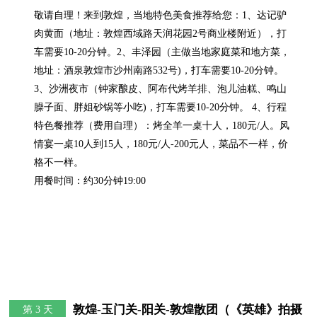
敬请自理！来到敦煌，当地特色美食推荐给您：1、达记驴
肉黄面（地址：敦煌西域路天润花园2号商业楼附近），打
车需要10-20分钟。2、丰泽园（主做当地家庭菜和地方菜，
地址：酒泉敦煌市沙州南路532号)，打车需要10-20分钟。
3、沙洲夜市（钟家酿皮、阿布代烤羊排、泡儿油糕、鸣山
臊子面、胖姐砂锅等小吃)，打车需要10-20分钟。 4、行程
特色餐推荐（费用自理）：烤全羊一桌十人，180元/人。风
情宴一桌10人到15人，180元/人-200元人，菜品不一样，价
格不一样。

用餐时间：约30分钟19:00
敦煌-玉门关-阳关-敦煌散团（《英雄》拍摄
第 3 天