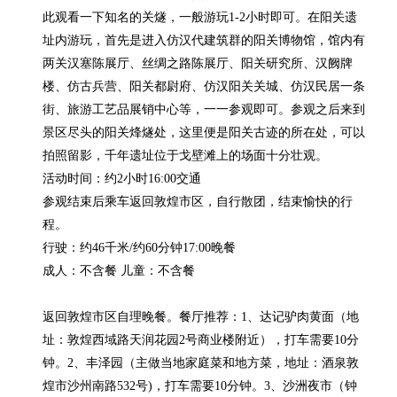
此观看一下知名的关燧，一般游玩1-2小时即可。在阳关遗
址内游玩，首先是进入仿汉代建筑群的阳关博物馆，馆内有
两关汉塞陈展厅、丝绸之路陈展厅、阳关研究所、汉阙牌
楼、仿古兵营、阳关都尉府、仿汉阳关关城、仿汉民居一条
街、旅游工艺品展销中心等，一一参观即可。参观之后来到
景区尽头的阳关烽燧处，这里便是阳关古迹的所在处，可以
拍照留影，千年遗址位于戈壁滩上的场面十分壮观。

活动时间：约2小时16:00交通

参观结束后乘车返回敦煌市区，自行散团，结束愉快的行
程。

行驶：约46千米/约60分钟17:00晚餐

成人：不含餐 儿童：不含餐

返回敦煌市区自理晚餐。餐厅推荐：1、达记驴肉黄面（地
址：敦煌西域路天润花园2号商业楼附近），打车需要10分
钟。2、丰泽园（主做当地家庭菜和地方菜，地址：酒泉敦
煌市沙州南路532号)，打车需要10分钟。3、沙洲夜市（钟