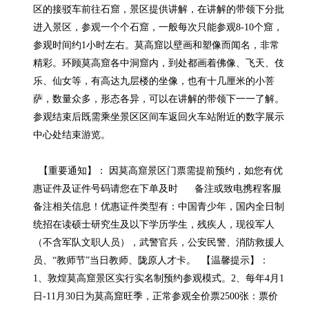
区的接驳车前往石窟，景区提供讲解，在讲解的带领下分批
进入景区，参观一个个石窟，一般每次只能参观8-10个窟，
参观时间约1小时左右。莫高窟以壁画和塑像而闻名，非常
精彩。环顾莫高窟各中洞窟内，到处都画着佛像、飞天、伎
乐、仙女等，有高达九层楼的坐像，也有十几厘米的小菩
萨，数量众多，形态各异，可以在讲解的带领下一一了解。
参观结束后既需乘坐景区区间车返回火车站附近的数字展示
中心处结束游览。

  【重要通知】： 因莫高窟景区门票需提前预约，如您有优
惠证件及证件号码请您在下单及时      备注或致电携程客服
备注相关信息！优惠证件类型有：中国青少年，国内全日制
统招在读硕士研究生及以下学历学生，残疾人，现役军人
（不含军队文职人员），武警官兵，公安民警、消防救援人
员、“教师节”当日教师、陇原人才卡。  【温馨提示】： 
1、敦煌莫高窟景区实行实名制预约参观模式。2、每年4月1
日-11月30日为莫高窟旺季，正常参观全价票2500张：票价