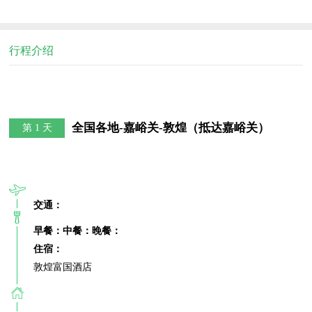
行程介绍
全国各地-嘉峪关-敦煌（抵达嘉峪关）
第 1 天
交通：
早餐：
中餐：
晚餐：
住宿：