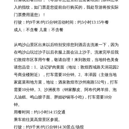
入的指纹，如门票是您提前自行购买的，我处导游将按实际
门票费用退您）！

行驶：约9千米/约15分钟活动时间：约3小时13:15午餐

成人：不含餐 儿童：不含餐

从鸣沙山景区出来以后特别安排您到酒店去洗漱一下，因为
在鸣沙山玩过沙子以后衣服上面会沾上沙子。洗漱完毕后我
们敦煌市区享用午餐，敬请自理！来到敦煌，当地特色美食
请您品尝：1、达记驴肉黄面（地址：敦煌西域路天润花园2
号商业楼附近），打车需要10分钟。2、丰泽园（主做当地
家庭菜和地方菜，地址：酒泉敦煌市沙州南路532号)，打车
需要10分钟。3、沙洲夜市（钟家酿皮、阿布代烤羊排、泡
儿油糕、鸣山臊子面、胖姐砂锅等小吃)，打车需要10分
钟。

用餐时间：约1小时14:15交通

乘车前往莫高窟景区参观。

行驶：约9千米/约15分钟14:30景点/场馆
