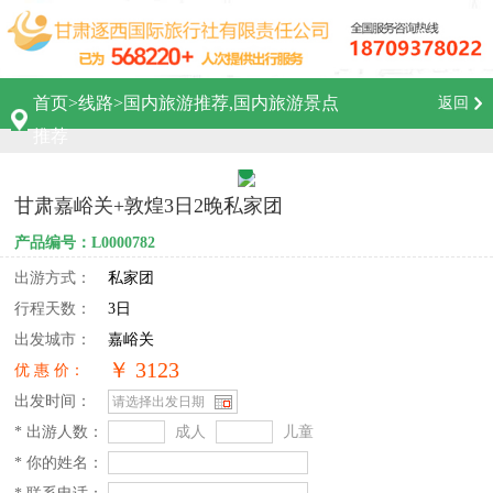
首页
>
线路
>
国内旅游推荐,国内旅游景点
返回
推荐
甘肃嘉峪关+敦煌3日2晚私家团
产品编号：L0000782
出游方式：
私家团
行程天数：
3日
出发城市：
嘉峪关
￥ 3123
优 惠 价：
出发时间：
* 出游人数：
成人
儿童
* 你的姓名：