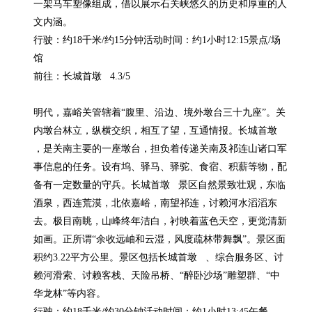
一架马车塑像组成，借以展示石关峡悠久的历史和厚重的人
文内涵。

行驶：约18千米/约15分钟活动时间：约1小时12:15景点/场
馆

前往：长城首墩   4.3/5

明代，嘉峪关管辖着“腹里、沿边、境外墩台三十九座”。关
内墩台林立，纵横交织，相互了望，互通情报。长城首墩   
，是关南主要的一座墩台，担负着传递关南及祁连山诸口军
事信息的任务。设有坞、驿马、驿驼、食宿、积薪等物，配
备有一定数量的守兵。长城首墩   景区自然景致壮观，东临
酒泉，西连荒漠，北依嘉峪，南望祁连，讨赖河水滔滔东
去。极目南眺，山峰终年洁白，衬映着蓝色天空，更觉清新
如画。正所谓“余收远岫和云湿，风度疏林带舞飘”。景区面
积约3.22平方公里。景区包括长城首墩   、综合服务区、讨
赖河滑索、讨赖客栈、天险吊桥、“醉卧沙场”雕塑群、“中
华龙林”等内容。

行驶：约18千米/约30分钟活动时间：约1小时13:45午餐
