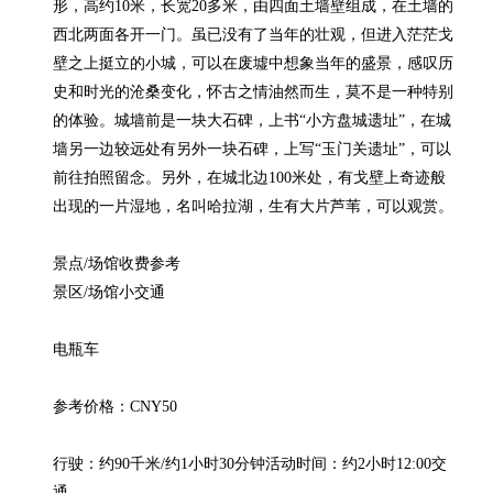
形，高约10米，长宽20多米，由四面土墙壁组成，在土墙的
西北两面各开一门。虽已没有了当年的壮观，但进入茫茫戈
壁之上挺立的小城，可以在废墟中想象当年的盛景，感叹历
史和时光的沧桑变化，怀古之情油然而生，莫不是一种特别
的体验。城墙前是一块大石碑，上书“小方盘城遗址”，在城
墙另一边较远处有另外一块石碑，上写“玉门关遗址”，可以
前往拍照留念。另外，在城北边100米处，有戈壁上奇迹般
出现的一片湿地，名叫哈拉湖，生有大片芦苇，可以观赏。

景点/场馆收费参考

景区/场馆小交通

电瓶车

参考价格：CNY50

行驶：约90千米/约1小时30分钟活动时间：约2小时12:00交
通
