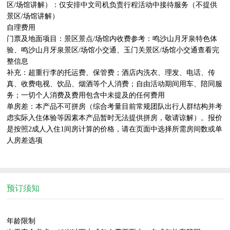
区/场馆讲解）：仅安排中文司机负责行程活动中接待服务（不提供
景区/场馆讲解）

自理费用

门票及地面项目：景区景点/场馆内收费参考：鸣沙山月牙泉特色体
验、鸣沙山月牙泉景区/场馆小交通、玉门关景区/场馆小交通查看完
整信息

补充：超重行李的托运费、保管费；酒店内洗衣、理发、电话、传
真、收费电视、饮品、烟酒等个人消费；自由活动期间用车、陪同服
务；一切个人消费及费用包含中未提及的任何费用

单房差：本产品不可拼房（综合考量目前常规团队出行人群结构并考
虑实际入住体验等因素本产品暂时无法提供拼房，敬请谅解）。报价
是按照2成人入住1间房计算的价格，请在页面中选择所需房间数或单
人房差选项

预订须知
年龄限制
