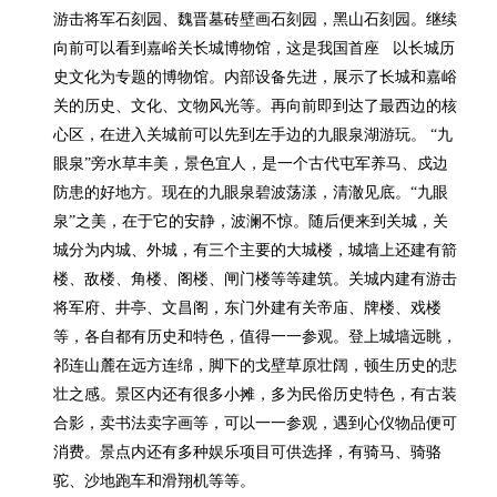
游击将军石刻园、魏晋墓砖壁画石刻园，黑山石刻园。继续
向前可以看到嘉峪关长城博物馆，这是我国首座   以长城历
史文化为专题的博物馆。内部设备先进，展示了长城和嘉峪
关的历史、文化、文物风光等。再向前即到达了最西边的核
心区，在进入关城前可以先到左手边的九眼泉湖游玩。 “九
眼泉”旁水草丰美，景色宜人，是一个古代屯军养马、戍边
防患的好地方。现在的九眼泉碧波荡漾，清澈见底。“九眼
泉”之美，在于它的安静，波澜不惊。随后便来到关城，关
城分为内城、外城，有三个主要的大城楼，城墙上还建有箭
楼、敌楼、角楼、阁楼、闸门楼等等建筑。关城内建有游击
将军府、井亭、文昌阁，东门外建有关帝庙、牌楼、戏楼
等，各自都有历史和特色，值得一一参观。登上城墙远眺，
祁连山麓在远方连绵，脚下的戈壁草原壮阔，顿生历史的悲
壮之感。景区内还有很多小摊，多为民俗历史特色，有古装
合影，卖书法卖字画等，可以一一参观，遇到心仪物品便可
消费。景点内还有多种娱乐项目可供选择，有骑马、骑骆
驼、沙地跑车和滑翔机等等。
