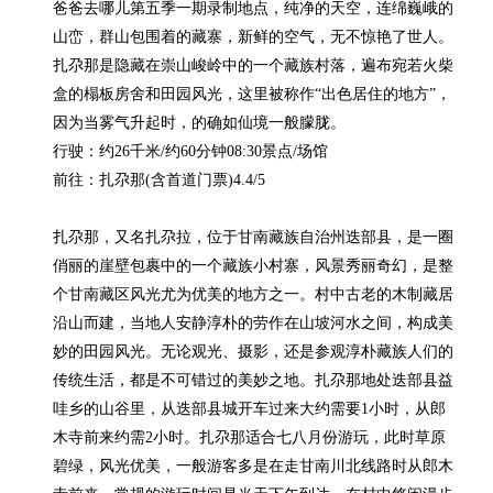
爸爸去哪儿第五季一期录制地点，纯净的天空，连绵巍峨的
山峦，群山包围着的藏寨，新鲜的空气，无不惊艳了世人。
扎尕那是隐藏在崇山峻岭中的一个藏族村落，遍布宛若火柴
盒的榻板房舍和田园风光，这里被称作“出色居住的地方”，
因为当雾气升起时，的确如仙境一般朦胧。

行驶：约26千米/约60分钟08:30景点/场馆

前往：扎尕那(含首道门票)4.4/5

扎尕那，又名扎尕拉，位于甘南藏族自治州迭部县，是一圈
俏丽的崖壁包裹中的一个藏族小村寨，风景秀丽奇幻，是整
个甘南藏区风光尤为优美的地方之一。村中古老的木制藏居
沿山而建，当地人安静淳朴的劳作在山坡河水之间，构成美
妙的田园风光。无论观光、摄影，还是参观淳朴藏族人们的
传统生活，都是不可错过的美妙之地。扎尕那地处迭部县益
哇乡的山谷里，从迭部县城开车过来大约需要1小时，从郎
木寺前来约需2小时。扎尕那适合七八月份游玩，此时草原
碧绿，风光优美，一般游客多是在走甘南川北线路时从郎木