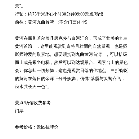
景”。

行驶：约75千米/约1小时30分钟09:00景点/场馆

前往：黄河九曲首湾   (不含门票)4.4/5

黄河在四川若尔盖县唐克乡与白河汇合，形成了壮美的九曲
黄河首湾   ，这里能观赏到奇特且壮丽的自然景观，也是摄
影师钟爱的取景地。想要观赏到九曲黄河首湾   ，可以拾级
而上或是乘坐电梯，然后可以到达观景台。观景台上的景色
会让你忘却一切烦恼，这也是观赏日落的佳地点。曲折蜿蜒
的黄河在落日的余晖下分外妖娆，仿佛“落霞与弧鹜齐飞，
秋水共长天一色”。

景点/场馆收费参考

门票

参考价格：景区挂牌价
