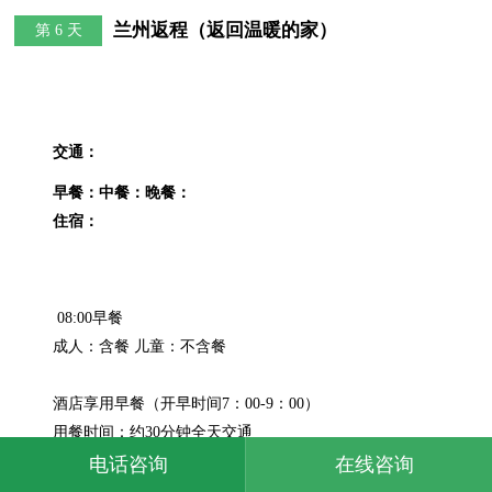
兰州返程（返回温暖的家）
第 6 天
交通：
早餐：
中餐：
晚餐：
住宿：
 08:00早餐

成人：含餐 儿童：不含餐

酒店享用早餐（开早时间7：00-9：00）

用餐时间：约30分钟全天交通

当天无统一行程，无旅游司机服务，无旅游车，含专车送
电话咨询
在线咨询
机/站服务，中餐、晚餐敬请自理！根据您所选择的航班时