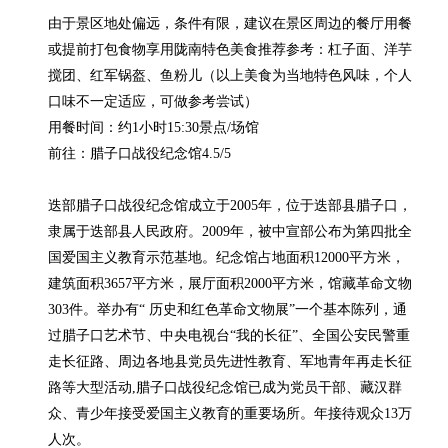
由于景区地处偏远，条件有限，建议在景区周边的餐厅用餐
或提前打包食物享用陇南特色美食推荐参考：杠子面、洋芋
搅团、红军锅盔、鱼粉儿（以上美食为当地特色风味，个人
口味不一定适应，可做参考尝试）

用餐时间：约1小时15:30景点/场馆

前往：腊子口战役纪念馆4.5/5

迭部腊子口战役纪念馆成立于2005年，位于迭部县腊子口，
隶属于迭部县人民政府。2009年，被中宣部公布为第四批全
国爱国主义教育示范基地。纪念馆占地面积12000平方米，
建筑面积3657平方米，展厅面积2000平方米，馆藏革命文物
303件。举办有“ 历史和红色革命文物展”一个基本陈列，通
过腊子口艺术节、中央电视台“我的长征”、全国公安民警重
走长征路、周边各地县党员先进性教育、军地青年再走长征
路等大型活动,腊子口战役纪念馆已成为党员干部、藏汉群
众、青少年接受爱国主义教育的重要场所。年接待观众13万
人次。
