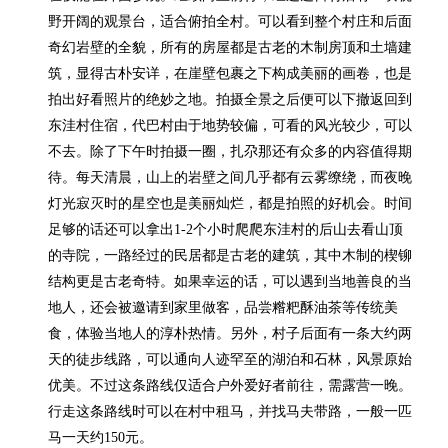
野开阔的观景台，适合俯拍全村。可以看到整个村庄和后面
奇幻岩壁的全貌，所有的房屋都是古老的木制房顶和土墙建
筑，显得古朴安详，在崖壁包裹之下构成美丽的画卷，也是
拍出好看照片的绝妙之地。拍摄全景之后便可以下撤返回到
东洼村住宿，代巴村由于地势较偏，可看的风光较少，可以
不去。除了下午时拍摄一圈，扎尕那还有众多的内容值得期
待。每天清晨，山上的岩壁之间几乎都有云雾缭绕，而夜晚
灯光寂灭时的星空也是美丽灿烂，都是拍照的好机会。时间
足够的话还可以拿出1-2个小时爬爬东洼村的后山去看山顶
的寺院，一路经过的民居都是古老的建筑，其中木制的楔铆
结构更是古老奇特。如果幸运的话，可以遇到当地善良的当
地人，还会被邀请到家里做客，品尝糌粑酥油茶等传统美
食，体验当地人的淳朴热情。另外，村子后面有一条大约两
天的徒步线路，可以通向人迹罕至的湖泊和石林，风景原始
优美。不过这条路线仅适合户外爱好者前往，需露营一晚。
行走这条路线时可以在村中租马，并找马夫带路，一般一匹
马一天约150元。
