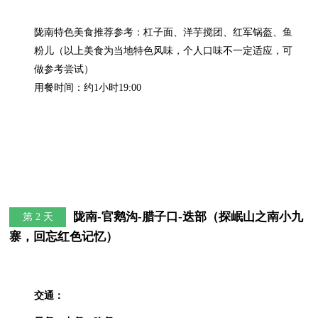
陇南特色美食推荐参考：杠子面、洋芋搅团、红军锅盔、鱼
粉儿（以上美食为当地特色风味，个人口味不一定适应，可
做参考尝试）

用餐时间：约1小时19:00
陇南-官鹅沟-腊子口-迭部（探岷山之南小九
第 2 天
寨，回忘红色记忆）
交通：