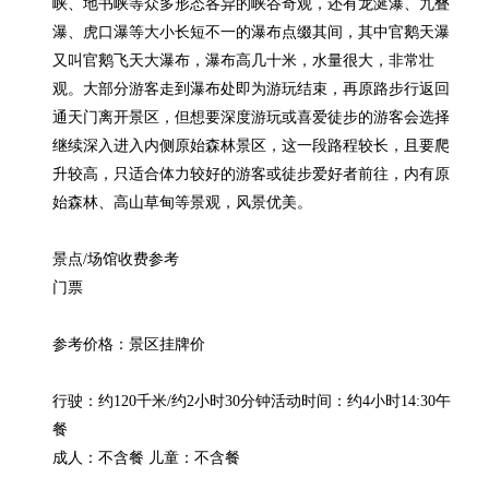
峡、地书峡等众多形态各异的峡谷奇观，还有龙涎瀑、九叠
瀑、虎口瀑等大小长短不一的瀑布点缀其间，其中官鹅天瀑
又叫官鹅飞天大瀑布，瀑布高几十米，水量很大，非常壮
观。大部分游客走到瀑布处即为游玩结束，再原路步行返回
通天门离开景区，但想要深度游玩或喜爱徒步的游客会选择
继续深入进入内侧原始森林景区，这一段路程较长，且要爬
升较高，只适合体力较好的游客或徒步爱好者前往，内有原
始森林、高山草甸等景观，风景优美。

景点/场馆收费参考

门票

参考价格：景区挂牌价

行驶：约120千米/约2小时30分钟活动时间：约4小时14:30午
餐

成人：不含餐 儿童：不含餐
