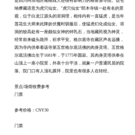
是四川阿坝地区规模既大还很有影响力的格鲁派寺院。达仓
纳摩藏语意为虎穴仙女。”虎穴仙女“郎木寺镇一处有名的景
观，位于白龙江源头的溶洞理，相传内有一直猛虎，是当年
莲花生大师来此降妖伏魔时驯服后，使猛虎幻化成仙女。溶
洞的较高处有一座颇似女神的钟乳石，当地藏民视为神灵，
经常前来磕头跪拜，祈求平安。格尔底寺在藏区声名远播，
因为寺内供奉着该寺第五世格尔底活佛的肉身灵塔。五世格
尔底活佛出生于1681年，于1775年圆寂。其肉身灵塔供奉在
山顶上一座小院里，外表十分平淡，就象一户普通民居的院
落。院门口有人顶礼膜拜，院里也有很多人在转经。

景点/场馆收费参考

门票

参考价格：CNY30

门票
