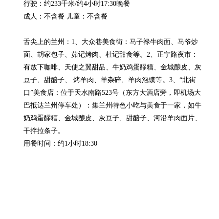
行驶：约233千米/约4小时17:30晚餐

成人：不含餐 儿童：不含餐

舌尖上的兰州：1、大众巷美食街：马子禄牛肉面、马爷炒
面、胡家包子、茹记烤肉、杜记甜食等。2、正宁路夜市：
有放下咖啡、天使之翼甜品、牛奶鸡蛋醪糟、金城酿皮、灰
豆子、甜醅子、 烤羊肉、羊杂碎、羊肉泡馍等。3、“北街
口”美食店：位于天水南路523号（东方大酒店旁，即机场大
巴抵达兰州停车处）：集兰州特色小吃与美食于一家，如牛
奶鸡蛋醪糟、金城酿皮、灰豆子、甜醅子、河沿羊肉面片、
干拌拉条子。

用餐时间：约1小时18:30