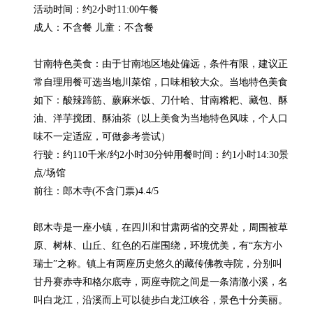
活动时间：约2小时11:00午餐

成人：不含餐 儿童：不含餐

甘南特色美食：由于甘南地区地处偏远，条件有限，建议正
常自理用餐可选当地川菜馆，口味相较大众。当地特色美食
如下：酸辣蹄筋、蕨麻米饭、刀什哈、甘南糌粑、藏包、酥
油、洋芋搅团、酥油茶（以上美食为当地特色风味，个人口
味不一定适应，可做参考尝试）

行驶：约110千米/约2小时30分钟用餐时间：约1小时14:30景
点/场馆

前往：郎木寺(不含门票)4.4/5

郎木寺是一座小镇，在四川和甘肃两省的交界处，周围被草
原、树林、山丘、红色的石崖围绕，环境优美，有“东方小
瑞士”之称。镇上有两座历史悠久的藏传佛教寺院，分别叫
甘丹赛赤寺和格尔底寺，两座寺院之间是一条清澈小溪，名
叫白龙江，沿溪而上可以徒步白龙江峡谷，景色十分美丽。
