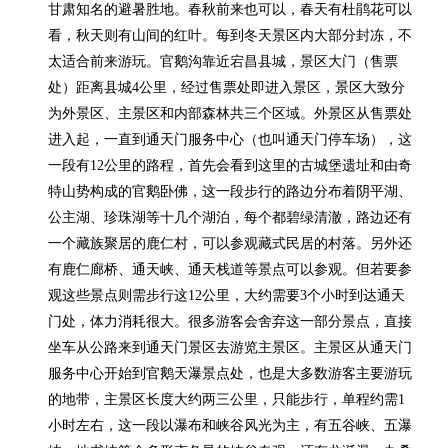
甘肃知名的避暑胜地。春秋前来也可以，春天有杜鹃花可以
看，秋天则有山间的红叶。每到冬天景区内大部分封冻，不
太适合前来游玩。官鹅沟靠近宕昌县城，景区大门（售票
处）距离县城4公里，经过售票处即进入景区，景区大致分
为外景区、主景区和内部森林共三个区域。外景区从售票处
进入起，一直到通天门服务中心（也叫通天门停车场），这
一段有12公里的路程，首先会看到这里的古城堡遗址和由奇
特山势构成的官鹅卧佛，这一段步行的路边分布着阴平湖、
公主湖、珍珠湖等十几个湖泊，每个都碧绿清澈，路边还有
一个藏族聚居的鹿仁村，可以参观藏式民居的村落。另外还
有鹿仁廊桥、通天峡、通天栈道等景点可以参观。但若要参
观这些景点则需步行这12公里，大约需要3个小时到达通天
门处，体力消耗很大。很多游客会舍弃这一部分景点，直接
坐车从公路来到通天门景区去游览主景区。主景区从通天门
服务中心开始到官鹅天瀑景点处，也是大多数游客主要游玩
的地带，主景区长度大约两三公里，只能步行，单程约需1
小时左右，这一段以瀑布和峡谷风光为主，有五谷峡、五瀑