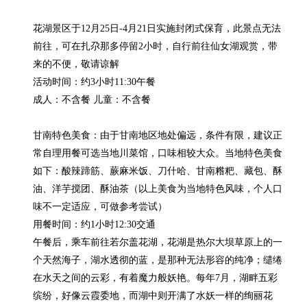
花湖景区于12月25日-4月21日实施封闭式保育，此景点无法
前往，可在扎尕那多停留2小时，自行前往仙女湖观赏，带
来的不便，敬请谅解

活动时间：约3小时11:30午餐

成人：不含餐 儿童：不含餐

甘南特色美食：由于甘南地区地处偏远，条件有限，建议正
常自理用餐可选当地川菜馆，口味相较大众。当地特色美食
如下：酸辣蹄筋、蕨麻米饭、刀什哈、甘南糌粑、藏包、酥
油、洋芋搅团、酥油茶（以上美食为当地特色风味，个人口
味不一定适应，可做参考尝试）

用餐时间：约1小时12:30交通

午餐后，乘车前往若尔盖花湖，花湖是热尔大坝草原上的一
个天然海子，湖水透彻的蓝，是那种无法形容的纯净；缱绻
在水天之间的云彩，有着魔力般妖艳。每年7月，湖畔五彩
缤纷，好像云霞委地，而湖中则开满了水妖一样的绚丽花