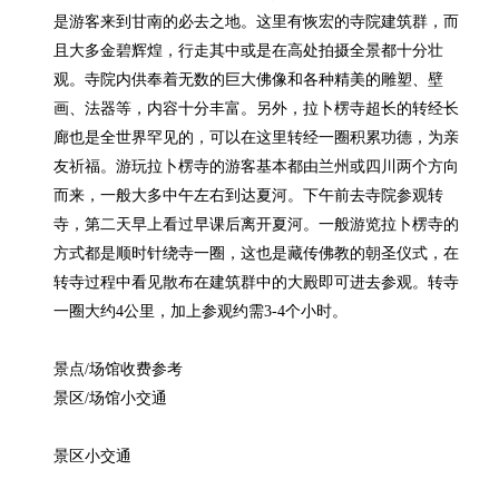
是游客来到甘南的必去之地。这里有恢宏的寺院建筑群，而
且大多金碧辉煌，行走其中或是在高处拍摄全景都十分壮
观。寺院内供奉着无数的巨大佛像和各种精美的雕塑、壁
画、法器等，内容十分丰富。另外，拉卜楞寺超长的转经长
廊也是全世界罕见的，可以在这里转经一圈积累功德，为亲
友祈福。游玩拉卜楞寺的游客基本都由兰州或四川两个方向
而来，一般大多中午左右到达夏河。下午前去寺院参观转
寺，第二天早上看过早课后离开夏河。一般游览拉卜楞寺的
方式都是顺时针绕寺一圈，这也是藏传佛教的朝圣仪式，在
转寺过程中看见散布在建筑群中的大殿即可进去参观。转寺
一圈大约4公里，加上参观约需3-4个小时。

景点/场馆收费参考

景区/场馆小交通

景区小交通
