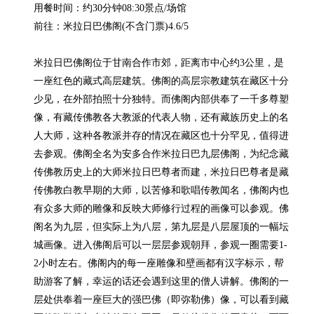
用餐时间：约30分钟08:30景点/场馆

前往：米拉日巴佛阁(不含门票)4.6/5

米拉日巴佛阁位于甘南合作市郊，距离市中心约3公里，是
一座红色的藏式高层建筑。佛阁的高层宗教建筑在藏区十分
少见，在外部拍照十分独特。而佛阁内部供奉了一千多尊塑
像，有藏传佛教各大教派的代表人物，还有藏族历史上的名
人大师，这种各教派并存的情况在藏区也十分罕见，值得进
去参观。佛阁全名为安多合作米拉日巴九层佛阁，为纪念藏
传佛教历史上的大师米拉日巴尊者而建，米拉日巴尊者是藏
传佛教白教早期的大师，以苦修和歌唱传教闻名，佛阁内也
有众多大师的雕像和反映大师修行过程的画像可以参观。佛
阁名为九层，但实际上为八层，第九层是八层屋顶的一幅坛
城画像。进入佛阁后可以一层层参观朝拜，参观一圈需要1-
2小时左右。佛阁内的每一座雕像和壁画都有汉字标示，帮
助游客了解，幸运的话还会遇到这里的僧人讲解。佛阁的一
层处供奉着一座巨大的强巴佛（即弥勒佛）像，可以看到藏