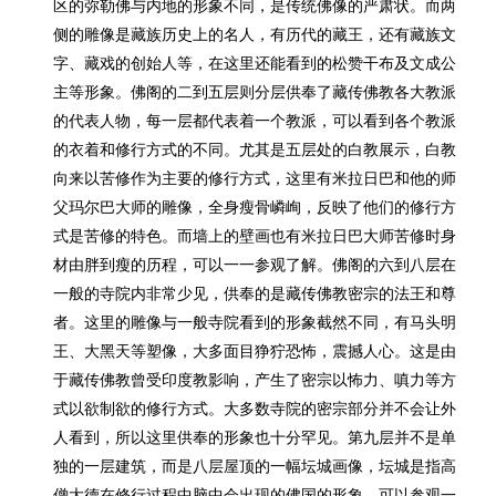
区的弥勒佛与内地的形象不同，是传统佛像的严肃状。而两
侧的雕像是藏族历史上的名人，有历代的藏王，还有藏族文
字、藏戏的创始人等，在这里还能看到的松赞干布及文成公
主等形象。佛阁的二到五层则分层供奉了藏传佛教各大教派
的代表人物，每一层都代表着一个教派，可以看到各个教派
的衣着和修行方式的不同。尤其是五层处的白教展示，白教
向来以苦修作为主要的修行方式，这里有米拉日巴和他的师
父玛尔巴大师的雕像，全身瘦骨嶙峋，反映了他们的修行方
式是苦修的特色。而墙上的壁画也有米拉日巴大师苦修时身
材由胖到瘦的历程，可以一一参观了解。佛阁的六到八层在
一般的寺院内非常少见，供奉的是藏传佛教密宗的法王和尊
者。这里的雕像与一般寺院看到的形象截然不同，有马头明
王、大黑天等塑像，大多面目狰狞恐怖，震撼人心。这是由
于藏传佛教曾受印度教影响，产生了密宗以怖力、嗔力等方
式以欲制欲的修行方式。大多数寺院的密宗部分并不会让外
人看到，所以这里供奉的形象也十分罕见。第九层并不是单
独的一层建筑，而是八层屋顶的一幅坛城画像，坛城是指高
僧大德在修行过程中脑中会出现的佛国的形象，可以参观一