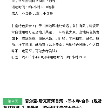
里，常有黑颈鹤从湖面上掠过。

活动时间：约2小时17:00晚餐

成人：不含餐 儿童：不含餐

甘南特色美食：由于甘南地区地处偏远，条件有限，建议正
常自理用餐可选当地川菜馆，口味相较大众。当地特色美食
如下：酸辣蹄筋、蕨麻米饭、刀什哈、甘南糌粑、藏包、酥
油、洋芋搅团、酥油茶（以上美食为当地特色风味，个人口
味不一定适应，可做参考尝试）

行驶：约49千米/约60分钟用餐时间：约1小时19:00
若尔盖-唐克黄河首湾   -郎木寺-合作（观赏
第 4 天
黄河首湾   壮美景象，感受郎木寺梵天净土）