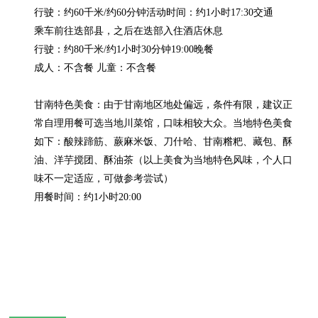
行驶：约60千米/约60分钟活动时间：约1小时17:30交通

乘车前往迭部县，之后在迭部入住酒店休息

行驶：约80千米/约1小时30分钟19:00晚餐

成人：不含餐 儿童：不含餐

甘南特色美食：由于甘南地区地处偏远，条件有限，建议正
常自理用餐可选当地川菜馆，口味相较大众。当地特色美食
如下：酸辣蹄筋、蕨麻米饭、刀什哈、甘南糌粑、藏包、酥
油、洋芋搅团、酥油茶（以上美食为当地特色风味，个人口
味不一定适应，可做参考尝试）

用餐时间：约1小时20:00