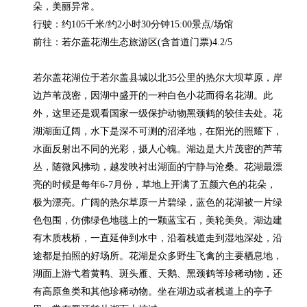
朵，美丽异常。

行驶：约105千米/约2小时30分钟15:00景点/场馆

前往：若尔盖花湖生态旅游区(含首道门票)4.2/5

若尔盖花湖位于若尔盖县城以北35公里的热尔大坝草原，岸
边芦苇茂密，因湖中盛开的一种白色小花而得名花湖。此
外，这里还是观看国家一级保护动物黑颈鹤的较佳去处。花
湖湖面辽阔，水下是深不可测的沼泽地，在阳光的照耀下，
水面反射出不同的光彩，摄人心魄。湖边是大片茂密的芦苇
丛，随微风拂动，越发映衬出湖面的宁静与沧桑。花湖最漂
亮的时候是每年6-7月份，草地上开满了五颜六色的花朵，
极为漂亮。广阔的热尔草原一片碧绿，蓝色的花湖被一片绿
色包围，仿佛绿色地毯上的一颗蓝宝石，美轮美奂。湖边建
有木质栈桥，一直延伸到水中，沿着栈道走到湿地深处，沿
途都是拍照的好场所。花湖是众多野生飞禽的主要栖息地，
湖面上游弋着黄鸭、斑头雁、天鹅、黑颈鹤等珍稀动物，还
有高原鱼类和其他珍稀动物。坐在湖边或者栈道上的亭子