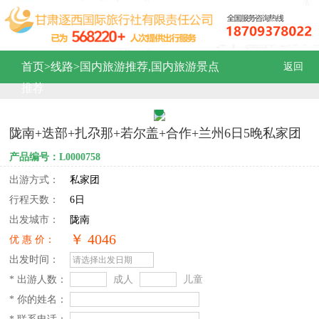
首页
>
线路
>
国内旅游推荐,国内旅游景点
返回
推荐
陇南+迭部+扎尕那+若尔盖+合作+兰州6日5晚私家团
产品编号：L0000758
出游方式：
私家团
行程天数：
6日
出发城市：
陇南
￥ 4046
优 惠 价：
出发时间：
* 出游人数：
成人
儿童
* 你的姓名：