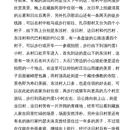
寺前来。常规的游玩时间是当天下午到达，在村中悠闲漫步
欣赏美景。晚上在藏族民宿中住宿一晚，次日早上拍摄清晨
的云雾和日出后离开。另外扎尕那后山还有一条两天的徒步
线路，可以在村中租马或步行前往。扎尕那村又分为四个小
村子，由下而上分别是东洼村、业日村、达日村和代巴村，
东洼村和代巴村相距约5公里，有一条盘旋的公路连通四个
村子。可以步行或开车一一参观拍照，步行由下到顶约需1
小时。从村口处开车进入，首先到达的是山下的东洼村，这
里有一块大石名叫大石门，大石门旁边的小山坡处便是适合
拍照的一个地点。在这里可以仰拍村庄沿山而建的美景，村
子后面被峭壁包裹，而村顶高处则是一个藏传佛教的寺院，
景色即为奇幻美丽。东洼村人口多，也是住宿的好去处。可
以在此处的农家办好住宿，再步行或驱车向更高的几个村庄
游玩，步行到高处约需1小时左右。沿公路向前上山，则是
业日村，业日村旁有一片开阔的青稞地，经常可以看到藏族
人家在田里忙碌的场景，场面安然淳朴。另外业日村里还有
有名的旅行家约瑟夫洛克曾经居住过一年多的房子，不过现
在仅能在外面参观。继续向上前行，经过达日村后有一块视