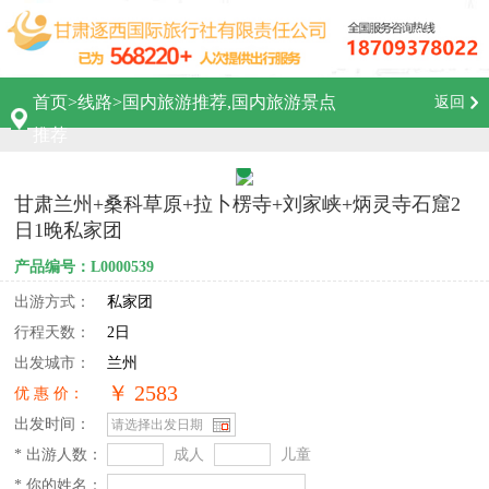
首页
>
线路
>
国内旅游推荐,国内旅游景点
返回
推荐
甘肃兰州+桑科草原+拉卜楞寺+刘家峡+炳灵寺石窟2
日1晚私家团
产品编号：L0000539
出游方式：
私家团
行程天数：
2日
出发城市：
兰州
￥ 2583
优 惠 价：
出发时间：
* 出游人数：
成人
儿童
* 你的姓名：