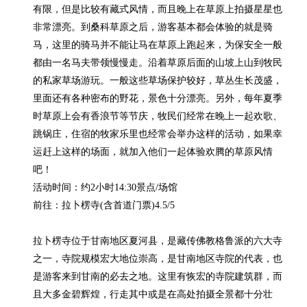
有限，但是比较有藏式风情，而且晚上在草原上拍摄星星也
非常漂亮。到桑科草原之后，游客基本都会体验的就是骑
马，这里的骑马并不能让马在草原上跑起来，为保安全一般
都由一名马夫带领慢慢走。沿着草原后面的山坡上山到牧民
的私家草场游玩。一般这些草场保护较好，草丛生长茂盛，
里面还有各种密布的野花，景色十分漂亮。另外，每年夏季
时草原上会有香浪节等节庆，牧民们经常在晚上一起欢歌、
跳锅庄，住宿的牧家乐里也经常会举办这样的活动，如果幸
运赶上这样的场面，就加入他们一起体验欢腾的草原风情
吧！

活动时间：约2小时14:30景点/场馆

前往：拉卜楞寺(含首道门票)4.5/5

拉卜楞寺位于甘南地区夏河县，是藏传佛教格鲁派的六大寺
之一，寺院规模宏大地位崇高，是甘南地区寺院的代表，也
是游客来到甘南的必去之地。这里有恢宏的寺院建筑群，而
且大多金碧辉煌，行走其中或是在高处拍摄全景都十分壮