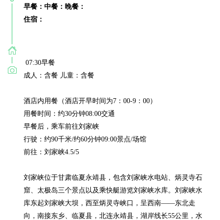
早餐：
中餐：
晚餐：
住宿：
 07:30早餐

成人：含餐 儿童：含餐

酒店内用餐（酒店开早时间为7：00-9：00）

用餐时间：约30分钟08:00交通

早餐后，乘车前往刘家峡

行驶：约90千米/约60分钟09:00景点/场馆

前往：刘家峡4.5/5

刘家峡位于甘肃临夏永靖县，包含刘家峡水电站、炳灵寺石
窟、太极岛三个景点以及乘快艇游览刘家峡水库。刘家峡水
库东起刘家峡大坝，西至炳灵寺峡口，呈西南——东北走
向，南接东乡、临夏县，北连永靖县，湖岸线长55公里，水