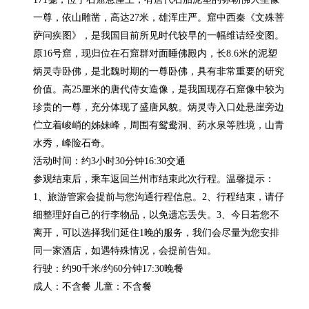
一尊，依山雕凿，高达27米，雄浑庄严。窟中西秦《文殊菩
萨问疾图》，是我国目前所见时代较早的一幅维诘经变图。
原16号窟，现归位在石窟群对面睡佛殿内，长8.6米的泥塑
炳灵寺卧佛，是北魏时期的一尊卧佛，具有非常重要的研究
价值。高25厘米的唐代侍女造像，是我国现存石窟像中较为
珍贵的一尊，充分体现了盛唐风貌。炳灵寺入口处悬崖旁边
伫立着峻峭的姊妹峰，周围有鸳鸯洞、药水泉等胜境，山青
水秀，峰险石奇。

活动时间：约3小时30分钟16:30交通

参观结束后，乘车返回兰州市结束此次行程。温馨提示：
1、旅游管家会提前与您沟通行程信息。2、行程结束，请仔
细整理好自己的行李物品，以免遗忘丢失。3、今日若您不
离开，可以选择我们延住1晚的服务，我们会尽量为您安排
同一家酒店，如遇特殊情况，会提前告知。

行驶：约90千米/约60分钟17:30晚餐

成人：不含餐 儿童：不含餐
