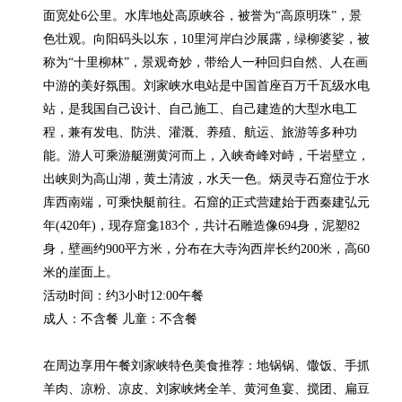
面宽处6公里。水库地处高原峡谷，被誉为“高原明珠”，景
色壮观。向阳码头以东，10里河岸白沙展露，绿柳婆娑，被
称为“十里柳林”，景观奇妙，带给人一种回归自然、人在画
中游的美好氛围。刘家峡水电站是中国首座百万千瓦级水电
站，是我国自己设计、自己施工、自己建造的大型水电工
程，兼有发电、防洪、灌溉、养殖、航运、旅游等多种功
能。游人可乘游艇溯黄河而上，入峡奇峰对峙，千岩壁立，
出峡则为高山湖，黄土清波，水天一色。炳灵寺石窟位于水
库西南端，可乘快艇前往。石窟的正式营建始于西秦建弘元
年(420年)，现存窟龛183个，共计石雕造像694身，泥塑82
身，壁画约900平方米，分布在大寺沟西岸长约200米，高60
米的崖面上。

活动时间：约3小时12:00午餐

成人：不含餐 儿童：不含餐

在周边享用午餐刘家峡特色美食推荐：地锅锅、馓饭、手抓
羊肉、凉粉、凉皮、刘家峡烤全羊、黄河鱼宴、搅团、扁豆