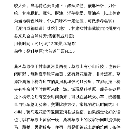
较大众。当地特色美食如下：酸辣蹄筋、蕨麻米饭、刀什
哈、甘南糌粑、藏包、酥油、洋芋搅团、酥油茶（以上美食
为当地特色风味，个人口味不一定适应，可做参考尝试）
【夏河成都味道川菜馆】地址：甘肃省甘南藏族自治州夏河
县来几合自然村旁(雪顿乳业对面)

用餐时间：约1小时12:30景点/场馆

前往：桑科草原(含首道门票)4.3/5

桑科草原位于甘南夏河县西侧，草原上有小山丘陵，也有开
阔旷野，每到夏季绿草如茵，还有野花遍野，非常漂亮。草
原距离拉卜楞寺所在的夏河县城仅约11公里，在游玩拉卜楞
寺有空余时间时便可来此一游。游玩桑科草原一般是在参拜
拉卜楞寺之后有空余时间前来，可以在县城乘小车，或者租
量自行车悠闲骑来，交通比较方便。常规的游玩时间约3-4
小时，骑马观花后即返回夏河县城住宿。如果感觉较好的话
也可以在草原上留宿一晚。桑科草原上的牧家乐同时提供骑
马、藏餐、民宿服务，住宿一般是帐篷或土房的炕间，条件