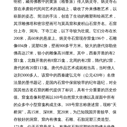
明初，藏传佛教中的黄派（格鲁派）传入炳灵寺。炳灵寺石
窟在承袭前代民间艺术的基础上，吸收了外来佛教艺术，以
崭新的姿态、简洁的手法，创造了生动的雕塑和绘画艺术，
其浮雕佛塔和密宗壁画可与莫高窟和麦积山石窟齐名。石窟
分上寺、洞沟、下寺三处，以下寺较为壮观。它们分布在长
200米，高60米的悬崖上。炳灵寺石窟现存窟龛196个，石雕
像694身，泥塑82身，壁画900多平方米。较大的唐代弥勒坐
佛高达27米，较小的雕像高10厘米。其中，西秦开凿的有2
窟1龛，北魏开凿的有8窟25龛，北周的有2窟，隋代的2窟，
唐代的有20窟113龛。唐代作品艺术成就相当高，当时僧人
达到3000多人。该窟中的西秦建弘元年（公元420年）名僧
法显的墨书题记，是国内石窟中保留较早的纪年题纪，对全
国其他古老石窟的断代提供了标识，具有十分重要的历史价
值。窟龛造像和壁画以169号自然窟大坐佛以及崖面中所有
的众多中小型窟龛构成主体。169号窟古称唐述窟，现称“天
桥洞”，高15米、深8米、宽20米，为已知我国开凿较早、保
存较好的洞窟。窟内有佛龛、石雕、石胎泥塑三类造型。
171龛，位于石窟悬崖上，有唐代石胎泥塑的弥勒佛大坐像