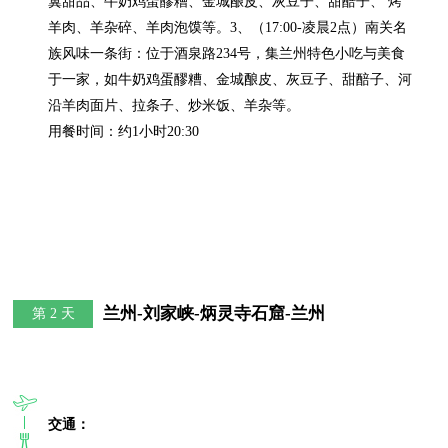
翼甜品、牛奶鸡蛋醪糟、金城酿皮、灰豆子、甜醅子、 烤
羊肉、羊杂碎、羊肉泡馍等。3、（17:00-凌晨2点）南关名
族风味一条街：位于酒泉路234号，集兰州特色小吃与美食
于一家，如牛奶鸡蛋醪糟、金城酿皮、灰豆子、甜醅子、河
沿羊肉面片、拉条子、炒米饭、羊杂等。

用餐时间：约1小时20:30
兰州-刘家峡-炳灵寺石窟-兰州
第 2 天
交通：