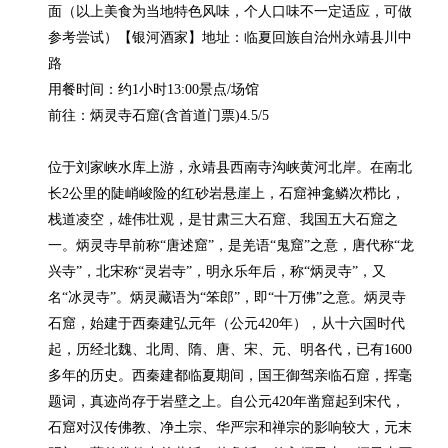
面（以上美食为当地特色风味，个人口味不一定适应，可做
参考尝试）【银河酒家】地址：临夏回族自治州永靖县川中
路

用餐时间：约1小时13:00景点/场馆

前往：炳灵寺石窟(含首道门票)4.5/5

位于刘家峡水库上游，永靖县西南寺沟峡黄河北岸。在南北
长2公里的陡峭峻险的红砂岩悬崖上，石窟神龛鳞次栉比，
栈道凌空，雄伟壮观，是甘肃三大石窟、我国五大石窟之
一。炳灵寺早前称“唐述窟”，是羌语“鬼窟”之意，唐代称“龙
兴寺”，北宋称“灵岩寺”，明永乐年后，称“炳灵寺”，又
名“冰灵寺”。炳灵藏语为“笨郎”，即“十万佛”之意。炳灵寺
石窟，始建于西秦建弘元年（公元420年），从十六国时代
起，历经北魏、北周、隋、唐、宋、元、明各代，已有1600
多年的历史。西秦建都临夏期间，国王御驾亲临石窟，挥毫
题词，真迹尚存于岩壁之上。自公元420年凿窟起到宋代，
石窟对汉传佛教、净土宗、华严宗和禅宗的影响较大，元末