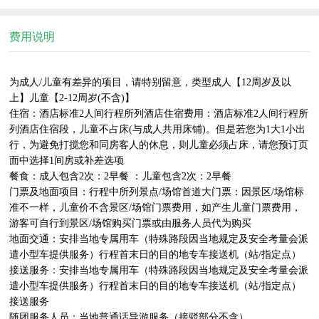
费用说明
为成人/儿童有差异的项目，请特别留意，类型成人【12周岁及以
上】儿童【2-12周岁(不含)】

住宿：酒店标准2人间行程所列酒店住宿费用：酒店标准2人间行程所
列酒店住宿段，儿童不占床(与成人共用床铺)。但是若您为1大1小出
行，为避免打搅您和同房客人的休息，则儿童必须占床，请您预订页
面中选择1间房或补差选项

餐食：成人包含2次：2早餐 ：儿童包含2次：2早餐 

门票及地面项目：行程中所列景点/场馆首道大门票：因景区/场馆标
准不一样，儿童价不含景区/场馆门票费用，如产生儿童门票费用，
游客可自行到景区/场馆购买门票或由服务人员代为购买

地面交通：安排当地专属用车（特殊路段因当地规定及安全考量会派
遣小型车提供服务）行程首末日的目的地专车接送机（站/指定点）
接送服务：安排当地专属用车（特殊路段因当地规定及安全考量会派
遣小型车提供服务）行程首末日的目的地专车接送机（站/指定点）
接送服务

随团服务人员：当地普通话导游服务（接驳部分不含）。
