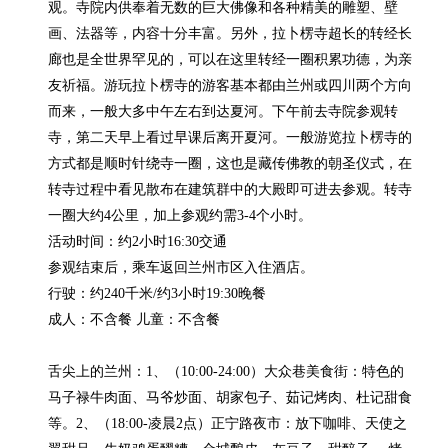
观。寺院内供奉着无数的巨大佛像和各种精美的雕塑、壁
画、法器等，内容十分丰富。另外，拉卜楞寺超长的转经长
廊也是全世界罕见的，可以在这里转经一圈积累功德，为亲
友祈福。游玩拉卜楞寺的游客基本都由兰州或四川两个方向
而来，一般大多中午左右到达夏河。下午前去寺院参观转
寺，第二天早上看过早课后离开夏河。一般游览拉卜楞寺的
方式都是顺时针绕寺一圈，这也是藏传佛教的朝圣仪式，在
转寺过程中看见散布在建筑群中的大殿即可进去参观。转寺
一圈大约4公里，加上参观约需3-4个小时。

活动时间：约2小时16:30交通

参观结束后，乘车返回兰州市区入住酒店。

行驶：约240千米/约3小时19:30晚餐

成人：不含餐 儿童：不含餐

舌尖上的兰州：1、（10:00-24:00）大众巷美食街：特色的
马子禄牛肉面、马爷炒面、胡家包子、茹记烤肉、杜记甜食
等。2、（18:00-凌晨2点）正宁路夜市：放下咖啡、天使之