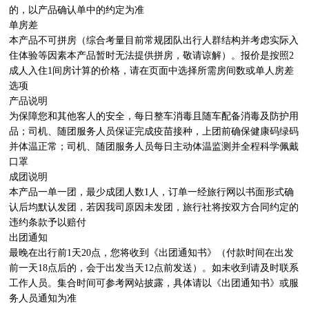
的，以产品确认单中的约定为准

单房差

本产品不可拼房（综合考量目前常规团队出行人群结构并考虑实际入
住体验等因素本产品暂时无法提供拼房，敬请谅解）。报价是按照2
成人入住1间房计算的价格，请在页面中选择所需房间数或单人房差
选项

产品说明

为保障您和其他客人的安全，每日整车消毒且随车配备消毒及防护用
品；司机、随团服务人员保证完成疫苗接种，上团前确保健康码绿码
并体温正常；司机、随团服务人员每日主动体温监测并全程科学佩戴
口罩

成团说明

本产品一单一团，最少成团人数1人，订单一经旅行网以书面形式确
认后均默认发团，若因我司原因未发团，旅行社将按双方合同约定的
违约条款予以赔付

出团通知

最晚在出行前1天20点，您将收到《出团通知书》（付款时间在出发
前一天18点后的，会于出发当天12点前发送）。如未收到请及时联系
工作人员。集合时间可参考网站披露，具体请以《出团通知书》或服
务人员通知为准
