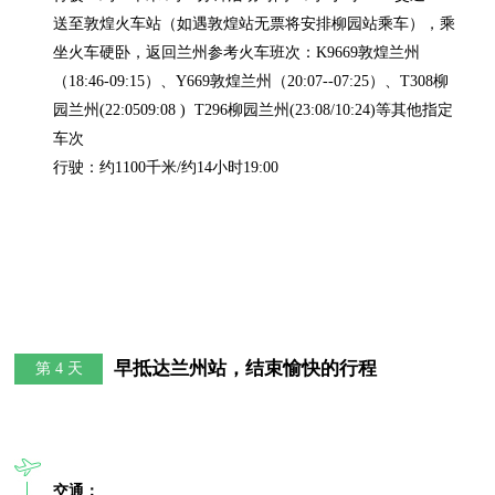
送至敦煌火车站（如遇敦煌站无票将安排柳园站乘车），乘
坐火车硬卧，返回兰州参考火车班次：K9669敦煌兰州
（18:46-09:15）、Y669敦煌兰州（20:07--07:25）、T308柳
园兰州(22:0509:08 )  T296柳园兰州(23:08/10:24)等其他指定
车次

行驶：约1100千米/约14小时19:00
早抵达兰州站，结束愉快的行程
第 4 天
交通：