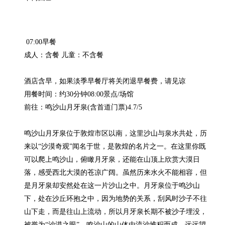
 07:00早餐

成人：含餐 儿童：不含餐

酒店含早，如果淡季早餐厅将关闭退早餐费，请见谅

用餐时间：约30分钟08:00景点/场馆

前往：鸣沙山月牙泉(含首道门票)4.7/5

鸣沙山月牙泉位于敦煌市区以南，这里沙山与泉水共处，历
来以“沙漠奇观”闻名于世，是敦煌的名片之一。在这里你既
可以爬上鸣沙山，俯瞰月牙泉，还能在山顶上欣赏大漠日
落，感受西北大漠的苍凉广阔。虽然历来水火不能相容，但
是月牙泉却安然处在这一片沙山之中。月牙泉位于鸣沙山
下，处在沙丘环抱之中，因为地势的关系，刮风时沙子不往
山下走，而是往山上流动，所以月牙泉长期不被沙子埋没，
被誉为“沙漠之眼”。鸣沙山的山体由流沙堆积而成，远远望