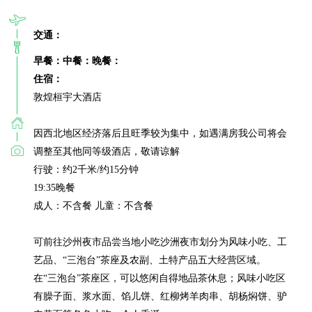
交通：
早餐：
中餐：
晚餐：
住宿：
敦煌桓宇大酒店

因西北地区经济落后且旺季较为集中，如遇满房我公司将会
调整至其他同等级酒店，敬请谅解

行驶：约2千米/约15分钟

19:35晚餐

成人：不含餐 儿童：不含餐

可前往沙州夜市品尝当地小吃沙洲夜市划分为风味小吃、工
艺品、“三泡台”茶座及农副、土特产品五大经营区域。 
在“三泡台”茶座区，可以悠闲自得地品茶休息；风味小吃区
有臊子面、浆水面、馅儿饼、红柳烤羊肉串、胡杨焖饼、驴