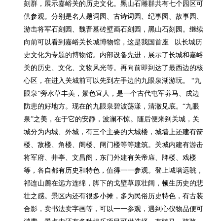
刻群，展示嘉峪关的历史文化。黑山石雕群共有七个园区可
供参观。分别是名人题词园、古诗词园、纪事园、故事园、
游击将军石刻园、魏晋墓砖壁画石刻园，黑山石刻园。继续
向前可以看到嘉峪关长城博物馆，这是我国首座   以长城历
史文化为专题的博物馆。内部设备先进，展示了长城和嘉峪
关的历史、文化、文物风光等。再向前即到达了最西边的核
心区，在进入关城前可以先到左手边的九眼泉湖游玩。 “九
眼泉”旁水草丰美，景色宜人，是一个古代屯军养马、戍边
防患的好地方。现在的九眼泉碧波荡漾，清澈见底。“九眼
泉”之美，在于它的安静，波澜不惊。随后便来到关城，关
城分为内城、外城，有三个主要的大城楼，城墙上还建有箭
楼、敌楼、角楼、阁楼、闸门楼等等建筑。关城内建有游击
将军府、井亭、文昌阁，东门外建有关帝庙、牌楼、戏楼
等，各自都有历史和特色，值得一一参观。登上城墙远眺，
祁连山麓在远方连绵，脚下的戈壁草原壮阔，顿生历史的悲
壮之感。景区内还有很多小摊，多为民俗历史特色，有古装
合影，卖书法卖字画等，可以一一参观，遇到心仪物品便可