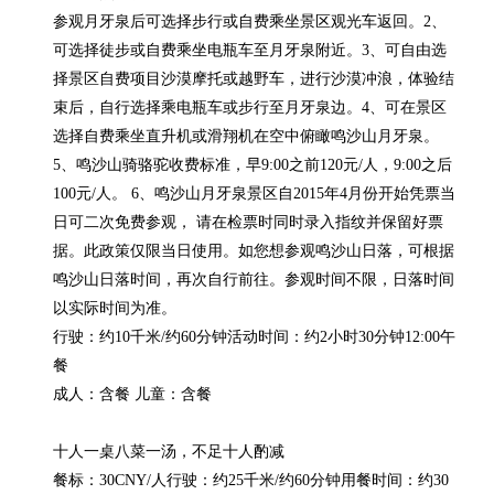
参观月牙泉后可选择步行或自费乘坐景区观光车返回。2、
可选择徒步或自费乘坐电瓶车至月牙泉附近。3、可自由选
择景区自费项目沙漠摩托或越野车，进行沙漠冲浪，体验结
束后，自行选择乘电瓶车或步行至月牙泉边。4、可在景区
选择自费乘坐直升机或滑翔机在空中俯瞰鸣沙山月牙泉。
5、鸣沙山骑骆驼收费标准，早9:00之前120元/人，9:00之后
100元/人。 6、鸣沙山月牙泉景区自2015年4月份开始凭票当
日可二次免费参观， 请在检票时同时录入指纹并保留好票
据。此政策仅限当日使用。如您想参观鸣沙山日落，可根据
鸣沙山日落时间，再次自行前往。参观时间不限，日落时间
以实际时间为准。

行驶：约10千米/约60分钟活动时间：约2小时30分钟12:00午
餐

成人：含餐 儿童：含餐

十人一桌八菜一汤，不足十人酌减

餐标：30CNY/人行驶：约25千米/约60分钟用餐时间：约30