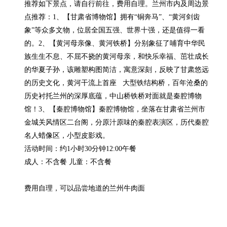
推荐如下景点，请自行前往，费用自理。兰州市内及周边景
点推荐：1、【甘肃省博物馆】拥有“铜奔马”、“黄河剑齿
象”等众多文物，位居全国五强、世界十强，还是值得一看
的。2、【黄河母亲像、黄河铁桥】分别象征了哺育中华民
族生生不息、不屈不挠的黄河母亲，和快乐幸福、茁壮成长
的华夏子孙，该雕塑构图简洁，寓意深刻，反映了甘肃悠远
的历史文化，黄河干流上首座   大型铁结构桥，百年沧桑的
历史衬托兰州的深厚底蕴，中山桥铁桥对面就是秦腔博物
馆！3、【秦腔博物馆】秦腔博物馆，坐落在甘肃省兰州市
金城关风情区二台阁，分原汁原味的秦腔表演区，历代秦腔
名人蜡像区，小型皮影戏。

活动时间：约1小时30分钟12:00午餐

成人：不含餐 儿童：不含餐

费用自理，可以品尝地道的兰州牛肉面
