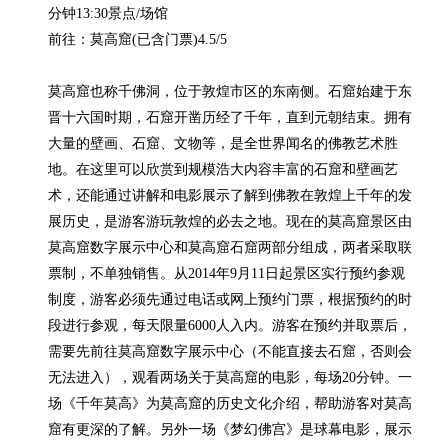
分钟13:30景点/场馆

前往：莫高窟(已含门票)4.5/5

莫高窟也称千佛洞，位于敦煌市区的东南侧。石窟始建于东
晋十六国时期，石窟开凿历经了千年，直到元朝结束。拥有
大量的壁画、石窟、文物等，是全世界闻名的佛教艺术胜
地。在这里可以欣赏到规模浩大内容丰富的石窟和壁画艺
术，还能通过讲解和电影展示了解到佛教在敦煌上千年的发
展历史，是游客游玩敦煌的必去之地。现在的莫高窟景区由
莫高窟数字展示中心和莫高窟石窟两部分组成，两者采取联
票制，不单独销售。从2014年9月11日起景区实行预约参观
制度，游客必须先通过电话或网上预约门票，根据预约的时
段进行参观，每天限量6000人入内。游客在预约并取票后，
需要先前往莫高窟数字展示中心（不能直接去石窟，否则会
无法进入），观看两场关于莫高窟的电影，每场20分钟。一
场《千年莫高》为莫高窟的历史文化介绍，帮助游客对莫高
窟有更深的了解。另外一场《梦幻佛宫》是球幕电影，展示