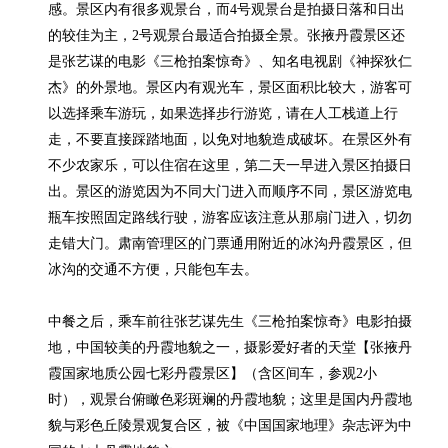
感。景区内有很多观景台，而4号观景台是拍摄日落和日出
的较佳为主，2号观景台最适合拍摄全景。张掖丹霞景区还
是张艺谋的电影《三枪拍案惊奇》、知名电视剧《神探狄仁
杰》的外景地。景区内有观光车，景区面积比较大，游客可
以选择乘车游玩，如果选择步行游览，请在人工栈道上行
走，不要直接踩踏地面，以免对地貌造成破坏。在景区外有
不少农家乐，可以住宿在这里，第二天一早进入景区拍摄日
出。景区的游览因为不同大门进入而顺序不同，景区游览电
瓶车按照固定路线行驶，游客应该注意从那扇门进入，切勿
走错大门。肃南管理区的门票通用附近的冰沟丹霞景区，但
冰沟的交通不方便，只能包车去。

中餐之后，乘车前往张艺谋先生《三枪拍案惊奇》电影拍摄
地，中国较美的丹霞地貌之一，摄影爱好者的天堂【张掖丹
霞国家地质公园七彩丹霞景区】（含区间车，参观2小
时），观景台俯瞰色彩斑斓的丹霞地貌；这里是国内丹霞地
貌与彩色丘陵景观复合区，被《中国国家地理》杂志评为中