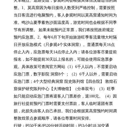
火车晚点、道路受阻，参观时间会根据具体情况做适当的调
整。1、莫高窟因为每日接待人数受到严格控制，需要按照
当日客流进行电脑预约，客人参观时间以莫高窟通知时间为
准。鸣沙山夏季蓄热沙面温度高，游览时间也会根据不同季
节有所调整。 如果未能预约正常票，我们将按照政府规定
预约应急票。2、每年6月下旬开始旅游旺季客流量增大时隔
日开放应急模式（只参观4个实体洞窟）。普通票每天16点
停止入内，应急票每天14点停止入内；请各位游客尽量提前
报名，如不能提前30天以上报名的，可能会使用应急票参
观。具体政策可查阅官方网站（1）6千人以内，不需要启动
应急门票，数字影院 洞窟8个 ；（2）6千人以外，需要启动
应急门票；4个大型经典洞窟 院史陈列馆【四合院】 敦煌石
窟保护研究陈列中心【大博物馆】（分单双号）（3）旺季
如只能启动应急门票将退客人门票差价，退100元。（4）因
旅行社提前预约门票时需要支付票款，客人临时退团有票
损，此损失由客人自己承担。我们会根据莫高窟预约时间调
整敦煌景点参观顺序，请各位尊重时间安排。

行驶：约50千米/约20分钟活动时间：约3小时18:30交通
