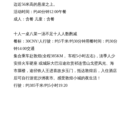
边近56米高的悬崖之上。

活动时间：约40分钟12:00午餐

成人：含餐 儿童：含餐

十人一桌八菜一汤不足十人人数酌减

餐标：30CNY/人行驶：约5千米/约30分钟用餐时间：约30分
钟14:00交通

集合乘车赴敦煌(全程385KM， 车程5小时左右)，淡季人少 
安排火车硬座 或城际大巴沿途欣赏祁连雪山戈壁风光、海
市蜃楼，途径铁人王进喜故乡玉门，抵达敦煌后，入住酒店
后可自行游览沙洲夜市。感受敦煌小城的夜生活！

行驶：约385千米/约5小时19:20