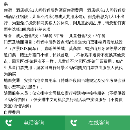
票

住宿：酒店标准2人间行程所列酒店住宿费用：酒店标准2人间行程所
列酒店住宿段，儿童不占床(与成人共用床铺)。但是若您为1大1小出
行，为避免打搅您和同房客人的休息，则儿童必须占床，请您预订页
面中选择1间房或补差选项

餐食：成人包含5次：2早餐 3午餐 ：儿童包含3次：3午餐 

门票及地面项目：行程中所列景点/场馆首道大门票张掖丹霞地貌景
区（含景区区间车）、嘉峪关关城、莫高窟、鸣沙山月牙泉等景区首
道门票；赠送丹霞口小镇，长城首墩   ，不参观不退费不更换其他景
点：因景区/场馆标准不一样，儿童价不含景区/场馆门票费用，如产
生儿童门票费用，游客可自行到景区/场馆购买门票或由服务人员代
为购买

地面交通：安排当地专属用车（特殊路段因当地规定及安全考量会派
遣小型车提供服务）。

随团服务人员：仅安排中文司机负责行程活动中接待服务（不提供景
区/场馆讲解）：仅安排中文司机负责行程活动中接待服务（不提供
景区/场馆讲解）

自理费用

门票及地面项目：景区景点/场馆内收费参考：长城首墩   景区/场馆
电话咨询
在线咨询
小交通查看完整信息
