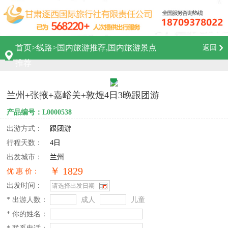
首页
>
线路
>
国内旅游推荐,国内旅游景点
返回
推荐
兰州+张掖+嘉峪关+敦煌4日3晚跟团游
产品编号：L0000538
出游方式：
跟团游
行程天数：
4日
出发城市：
兰州
￥ 1829
优 惠 价：
出发时间：
* 出游人数：
成人
儿童
* 你的姓名：