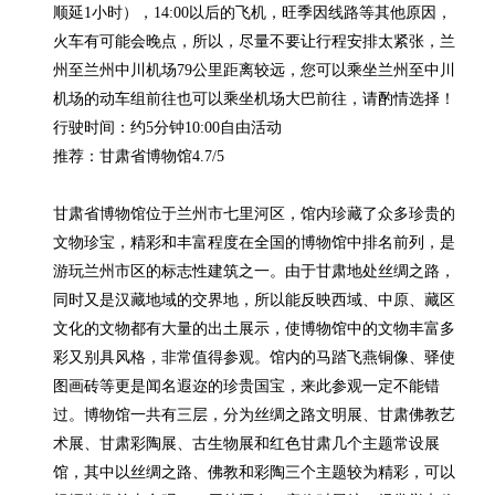
顺延1小时），14:00以后的飞机，旺季因线路等其他原因，
火车有可能会晚点，所以，尽量不要让行程安排太紧张，兰
州至兰州中川机场79公里距离较远，您可以乘坐兰州至中川
机场的动车组前往也可以乘坐机场大巴前往，请酌情选择！

行驶时间：约5分钟10:00自由活动

推荐：甘肃省博物馆4.7/5

甘肃省博物馆位于兰州市七里河区，馆内珍藏了众多珍贵的
文物珍宝，精彩和丰富程度在全国的博物馆中排名前列，是
游玩兰州市区的标志性建筑之一。由于甘肃地处丝绸之路，
同时又是汉藏地域的交界地，所以能反映西域、中原、藏区
文化的文物都有大量的出土展示，使博物馆中的文物丰富多
彩又别具风格，非常值得参观。馆内的马踏飞燕铜像、驿使
图画砖等更是闻名遐迩的珍贵国宝，来此参观一定不能错
过。博物馆一共有三层，分为丝绸之路文明展、甘肃佛教艺
术展、甘肃彩陶展、古生物展和红色甘肃几个主题常设展
馆，其中以丝绸之路、佛教和彩陶三个主题较为精彩，可以