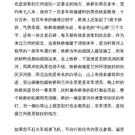
也是游客到兰州游玩一定要去的地方。铁桥长两百多米，宽
约有七八米，保持了一百多年前修建时的黑色铁架桥身，十
分古朴。在百年来的修缮过程中，桥身上还架起了5座大铁
拱，气势美观。铁桥南侧桥头处，有金色的“中山桥”三个大
字，还有一块古老石碑，每天都有很多游客到此合影，作为
来过兰州的留念。这座铁桥修建于清朝末年，是当时黄河上
较早的一座常年通行桥，铁桥当年由德国人建设施工，所有
的材料也都由德国运来。走上铁桥，下面便是安静流淌的黄
河，而两岸的风景也很不错。铁桥南侧是兰州环境较好的街
区滨河路，而北边则是有名的白塔山，山上有很多建筑和古
迹，登山俯瞰拍摄铁桥和兰州全景更是非常漂亮。晚上时的
铁桥则是另外一番美景，此时遍布桥身的彩灯都会亮起，整
个铁桥的轮廓明亮清晰。桥的一侧是黄河外滩繁华街区的华
灯，另一侧白塔山上观赏彩灯也全都亮起，非常漂亮，是拍
摄兰州夜景较好的地方。

如果您不赶火车或者飞机，可自行前往市内景点参观。诚意