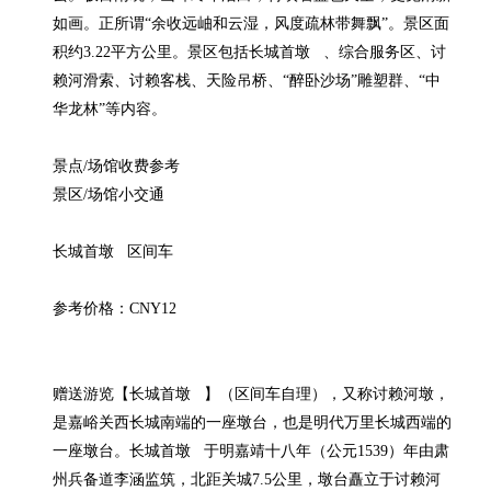
如画。正所谓“余收远岫和云湿，风度疏林带舞飘”。景区面
积约3.22平方公里。景区包括长城首墩   、综合服务区、讨
赖河滑索、讨赖客栈、天险吊桥、“醉卧沙场”雕塑群、“中
华龙林”等内容。

景点/场馆收费参考

景区/场馆小交通

长城首墩   区间车

参考价格：CNY12

赠送游览【长城首墩   】（区间车自理），又称讨赖河墩，
是嘉峪关西长城南端的一座墩台，也是明代万里长城西端的
一座墩台。长城首墩   于明嘉靖十八年（公元1539）年由肃
州兵备道李涵监筑，北距关城7.5公里，墩台矗立于讨赖河