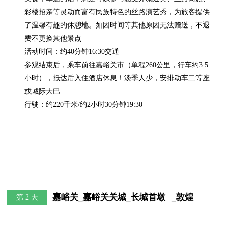
彩楼招亲等灵动而富有民族特色的丝路演艺秀，为旅客提供
了温馨有趣的休憩地。如因时间等其他原因无法赠送，不退
费不更换其他景点

活动时间：约40分钟16:30交通

参观结束后，乘车前往嘉峪关市（单程260公里，行车约3.5
小时），抵达后入住酒店休息！淡季人少，安排动车二等座
或城际大巴

行驶：约220千米/约2小时30分钟19:30
嘉峪关_嘉峪关关城_长城首墩   _敦煌
第 2 天