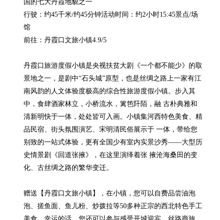
国的七大丹霞地貌之一

行驶：约45千米/约45分钟活动时间：约2小时15:45景点/场
馆

前往：丹霞口文旅小镇4.9/5

丹霞口旅游度假小镇是央视扶贫大剧《一个都不能少》的取
景地之一，是剧中“石头城”原型，也是丝绸之路上一家有江
南风韵的人文体验度极高的综合性旅游度假小镇。步入其
中，食肆酒家林立，小桥流水，篱笆阡陌，融 古朴典雅和
清新明快于一体，处处皆可入画。小镇集河西特色美食、精
品民宿、街头氛围演艺、宋明清民俗展示于 一体，带给您
别致的一站式体验，更有全国少有室内实景沙秀——大型历
史情景剧《回道张掖》，在这里演绎着张 掖沧海桑田的变
化、古丝绸之路的繁华变迁。

赠送【丹霞口文旅小镇】，在小镇，您可以自费品尝油泡
泡、搓鱼面、鱼儿粉、炒拨拉等50多种正宗的西北特色手工
美食，幸运的话，您还可以参与感受开城迎宾、丝路商旅、