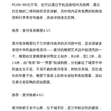
约100-300元不等。也可以通过手机连接馆内无线网，通过
扫文物的二维码收听语音讲解。另外馆内还有免费的轮椅借
用和行李寄存等服务，具体详情请见官网。

推荐：黄河母亲雕塑4.5/5

黄河母亲雕塑位于兰州黄河南岸的滨河路中段，是全国诸多
表现中华民族的母亲河——黄河的雕塑艺术品中较漂亮的一
个。雕塑由甘肃雕塑家何鄂女士创作，长6米，宽2.2米，高
2.6米，由“母亲”和一“男婴”组成构图，分别象征了哺育中华
民族生生不息、不屈不挠的黄河母亲，和快乐幸福、茁壮成
长的华夏子孙。雕塑下基座上刻有水波纹和鱼纹图案，源自
甘肃古老彩陶的原始图案。

推荐：黄河铁桥4.6/5

黄河铁桥又名中山桥，位于城关区，是兰州标志性的建筑，