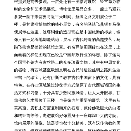
根据兴趣前去参观。一层处还有一座临时展馆，经常举办临
时的文物和艺术品展览。博物馆里展品众多，一般走马观花
参观一圈下来需要将近半天时间。丝绸之路文明展位于二
楼，是甘肃省博物馆的核心展览，有名的马踏飞燕铜奔马像
便展示在这里，这尊铜像的造型现在是中国旅游的标志，铜
像只有一足着地却能站稳，展示了古代铸造的高超技艺，马
踏飞燕也是整馆的镇馆之宝。有名驿使图画砖也在这里，上
面画着的驿使图现在已经是中国邮政行业的标志。除了这两
个国宝外馆内有古丝路上的众多珍贵文物，其中有中原文化
的器物，有西域甚至欧洲文明在古代时途径丝绸之路到达这
里留下的珍宝，还有伊斯兰教在古代中国留下的文化，具有
特色。在有些区域通过沙盘等方式复原了古代西域诸国的生
活方式和习俗，十分具有少数民族风情，让人大开眼界。甘
肃佛教艺术展位于三楼，也是馆内的重要的展览，这里有从
莫高窟、麦积山石窟复制而来的石窟，藏传佛教巨大的白塔
和转经筒等等，走进展馆好像置身于一座辉煌巨大的寺院。
馆内展示的佛像、法器等也都十分精美，既有汉传佛教的历
史文物，也有藏传佛教珍贵的宗教器物，这样的融合只有在