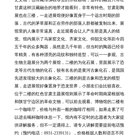
甘肃这样汉藏融合的地带才能看到，非常有特色。甘肃彩陶
展也在三楼，一走进展馆便好像置身于一个远古时期的部
落，古代的茅草屋和正在劳作的部落人群都被复制出来。展
馆里的人像非常逼真，走近观看会让人产生那是真人的错
觉。馆内展示了马家窑文化、齐家文化、仰韶文化等距今四
五千年的众多陶器，虽然是几千年前，但当时的陶器已经非
常精美，有各种漂亮的花纹和独特造型，可以一一参观。古
生物主题展分为两个展馆，二楼的为化石展，里面展示了恐
龙等古代生物的化石，较有名名的是黄河古象化石，是我国
先进发现较大的古象化石。三楼的则是古象和恐龙的模型
展，走进展馆好像置身于恐龙世界，小朋友们会比较喜欢。
位于二楼的红色甘肃主题展馆则展示了革命时期南梁根据地
和陕甘宁边区的革命文物，可以前去观看。博物馆的二楼有
一个咖啡厅，价格与外面一般的咖啡厅相同，如果走累了可
以进去喝杯咖啡休息一下。馆内有不定时的志愿者为大家提
供讲解服务，但不一定遇得上。请专人讲解需要提前电话预
约（预约电话：0931-2339131），价格根据人数和语言不同