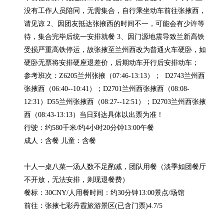
没有工作人员陪同，无需集合，自行乘坐动车前往张掖西，
请见谅 2、因团友抵达张掖西的时间不一，可能会有少许等
待，集合完毕后统一安排就餐 3、因门源地震导致兰新高铁
受损严重高铁停运，故张掖至兰州西改为普通火车硬卧，如
硬卧无票将安排硬座退差价，后期动车开行后安排动车； 
参考班次：Z6205兰州张掖（07:46-13:13）；  D2743兰州西
张掖西（06:40--10:41）；D2701兰州西张掖西（08:08-
12:31）D55兰州张掖西（08:27--12:51）；D2703兰州西张掖
西（08:43-13:13）当日到达具体以出票为准！ 

行驶：约580千米/约4小时20分钟13:00午餐

成人：含餐 儿童：含餐

十人一桌八菜一汤人数不足酌减，团队用餐（淡季如团餐厅
不开放，无法安排，则现退餐费）

餐标：30CNY/人用餐时间：约30分钟13:00景点/场馆

前往：张掖七彩丹霞旅游景区(已含门票)4.7/5
