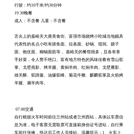
行驶：约10千米/约30分钟

19:30晚餐

成人：不含餐 儿童：不含餐

舌尖上的嘉峪关大唐美食街、富强市场烧烤小吃城当地颇具
代表性的名点小吃有搓鱼面、拉条面、砂锅、馄饨、臊子
面、炮仗面、糊锅面筋等， 嘉峪关的餐馆很多，且各有拿
手好菜，令人赞不绝口。富有地方特色的风味佳肴有雪山驼
掌、戈壁燕影、烤羊腿、黄焖羊肉、红焖羊肉、戈壁雁影、
雄关酥、驼蹄羹、油爆驼峰、菊花牛鞭、麒麟驼掌及火焰烤
 07:00交通

自行根据火车时间前往兰州站或者兰州西站，具体以车票信
息为准，电子客票无需取票可直接刷身份证号进站，自行乘
车前往张掖，抵达后工作人员接站。温馨提示：1、火车上