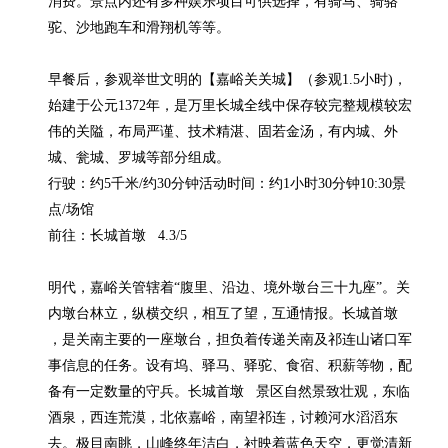
消费。景点内还有多种娱乐项目可供选择，有骑马、骑骆
驼、沙地跑车和滑翔机等等。

早餐后，参观举世文明的【嘉峪关关城】（参观1.5小时)，
始建于公元1372年，是万里长城全线中保存较完整规模较宏
伟的关隘，布局严谨、技术精湛、固若金汤，有内城、外
城、瓮城、罗城等部分组成。

行驶：约5千米/约30分钟活动时间：约1小时30分钟10:30景
点/场馆

前往：长城首墩   4.3/5

明代，嘉峪关管辖着“腹里、沿边、境外墩台三十九座”。关
内墩台林立，纵横交织，相互了望，互通情报。长城首墩   
，是关南主要的一座墩台，担负着传递关南及祁连山诸口军
事信息的任务。设有坞、驿马、驿驼、食宿、积薪等物，配
备有一定数量的守兵。长城首墩   景区自然景致壮观，东临
酒泉，西连荒漠，北依嘉峪，南望祁连，讨赖河水滔滔东
去。极目南眺，山峰终年洁白，衬映着蓝色天空，更觉清新