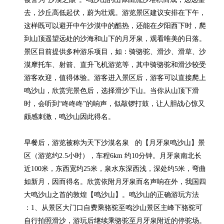
去，沙丘高低起伏，蔚为壮观。游览景区建议安排在下午，
这样既可以避开中午沙漠中的酷热，还能在夕阳西下时，爬
到山顶遥望远处的沙海和山下的月牙泉，观看唯美的日落。
景区目前提供多种游乐项目，如：骑骆驼、滑沙、滑草、沙
漠摩托车、射箭、直升飞机游览等，其中骑骆驼和滑沙较受
游客欢迎，值得体验。游客进入景区后，游客可以直接爬上
鸣沙山，欣赏完景色后，选择滑沙下山。当你从山顶下滑
时，会听到“咚咚咚”的响声，似敲锣打鼓，让人胆战心惊又
颇感刺激，鸣沙山因此得名。

早餐后，游览被称为天下沙漠名泉   的【月牙泉鸣沙山】景
区（游览约2.5小时），车程6km 约10分钟。月牙泉南北长
近100米，东西宽约25米，泉水东深西浅，深处约5米，弯曲
如新月，因而得名。欣赏依附月牙泉而名声响在外，我国四
大鸣沙山之首的敦煌【鸣沙山】。鸣沙山的正确游玩方法 
：1、从景区大门口自费乘骆驼至鸣沙山景区主峰下骆驼可
自行拍照滑沙，游玩后继续乘骆驼至月牙泉附近的停驼场。