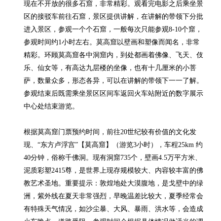
现在不开放的很多石窟，非常精彩。观看完电影之后乘坐景
区的接驳车前往石窟，景区提供讲解，在讲解的带领下分批
进入景区，参观一个个石窟，一般每次只能参观8-10个窟，
参观时间约1小时左右。莫高窟以壁画和塑像而闻名，非常
精彩。环顾莫高窟各中洞窟内，到处都画着佛像、飞天、伎
乐、仙女等，有高达九层楼的坐像，也有十几厘米的小菩
萨，数量众多，形态各异，可以在讲解的带领下一一了解。
参观结束后既需乘坐景区区间车返回火车站附近的数字展示
中心处结束游览。

根据莫高窟门票预约时间，前往20世纪较有价值的文化发
现、“东方卢浮宫”【莫高窟】（游览3小时），车程25km 约
40分钟，俗称千佛洞。现有洞窟735个，壁画4.5万平方米、
泥质彩塑2415尊，是世界上现存规模较大、内容较丰富的佛
教艺术圣地。重要提示：敦煌地处大漠腹地，是戈壁中的绿
洲，紫外线在夏天非常强烈，早晚温差比较大，夏季经常会
有特殊天气情况，如沙尘暴、大风、暴雨、洪水等，会造成