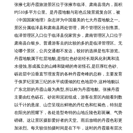
张掖七彩丹霞旅游景区位于张掖市临泽、肃南县境内，面积
约510多平方公里。是丹霞地貌与彩色丘陵景观复合区，被
《中国国家地理》杂志评为中国最美的七大丹霞地貌之一。
景区分属临泽县和肃南县两处管理，两个管理区分别售票。
临泽管理区入口位于临泽县倪家营乡，肃南管理区入口位于
肃南县白银乡。普通游客去的比较的多的是临泽管理区。无
论哪个景区，公共交通都不发达，较好的选择是包车游览。
丹霞地貌属于红层地貌,是指红色砂岩经长期风化剥离和流
水侵蚀,形成孤立的山峰和陡峭的奇岩怪石,是巨厚红色砂、
砾岩层中沿垂直节理发育的各种丹霞奇峰的总称，主要发育
于侏罗纪至第三纪的水平或缓倾的红色地层中,这种地貌以
广东北部的丹霞山最为典型,所以称为丹霞地貌。张掖丹霞
主要由红色砾石、砂岩和泥岩组成，游客在景区内能看到数
以千计的悬崖、山峦呈现出鲜艳的丹红色和红褐色，特别是
在阳光的照耀下，各处造型奇特的山地丘陵色彩斑斓、气势
磅礴。这让景区摄影爱好者的天堂。雨后放晴的丹霞色彩更
加浓烈。每天较佳拍摄时间是在下午，这时的丹霞最有层次