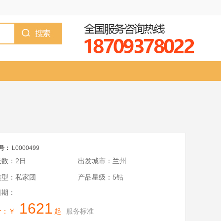
号：
L0000499
天数：2日
出发城市：兰州
类型：私家团
产品星级：5钻
日期：
1621
价：￥
起
服务标准