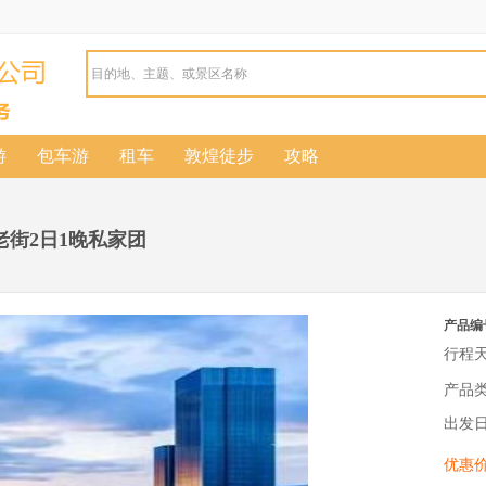
游
包车游
租车
敦煌徒步
攻略
老街2日1晚私家团
产品编
行程
产品
出发
优惠