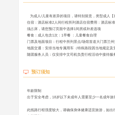
   为成人/儿童有差异的项目，请特别留意，类型成人【12周岁及以上】儿童【2-12周岁(不含)】

住宿：酒店标准2人间行程所列酒店住宿费用：酒店标准
须占床，请您预订页面中选择1间房或补差选项

餐食：成人包含1次：1早餐 ：儿童餐食自理

门票及地面项目：行程中所列景点/场馆首道大门票兰州
地面交通：安排当地专属用车（特殊路段因当地规定及安
随团服务人员：仅安排中文司机负责行程活动中接待服务
预订须知
年龄限制

出于安全考虑，18岁以下未成年人需要至少一名成年旅客
此线路行程强度较大，请确保身体健康适宜旅游，如出行人