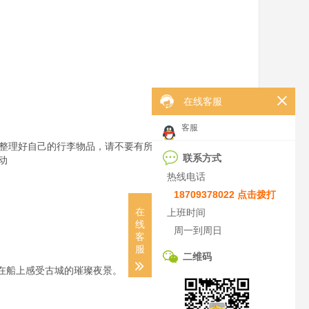
在线客服
客服
仔细整理好自己的行李物品，请不要有所遗漏，增加您不必
联系方式


热线电话
18709378022 点击拨打
在
上班时间
线
周一到周日
客
服
二维码
船上感受古城的璀璨夜景。
