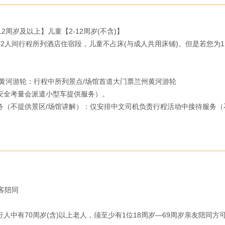
2人间行程所列酒店住宿段，儿童不占床(与成人共用床铺)。但是若您为
黄河游轮：行程中所列景点/场馆首道大门票兰州黄河游轮

全考量会派遣小型车提供服务）。

（不提供景区/场馆讲解）：仅安排中文司机负责行程活动中接待服务（不
陪同

中有70周岁(含)以上老人，须至少有1位18周岁—69周岁亲友陪同方可