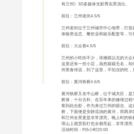
有兰州》3D多媒体光影秀实景演出。

前往：兰州老街4.5/5

兰州老街位于兰州城市中心地带，打造西
体验类业态、餐饮业和娱乐配套等，引
前往：大众巷4.5/5

兰州的小吃街不少，张掖路以北的大众巷尤
这里还有一些小店，虽然籍籍无名，却
州美食传说，到了这里，不怕没的吃，只
前往：黄河铁桥4.6/5

黄河铁桥又名中山桥，位于城关区，是
桥身，十分古朴。在百年来的修缮过程
客到此合影，作为来过兰州的留念。这
桥，下面便是安静流淌的黄河，而两岸
和兰州全景更是非常漂亮。晚上时的铁
塔山上观赏彩灯也全都亮起，非常漂亮
活动时间：约5小时20:00        