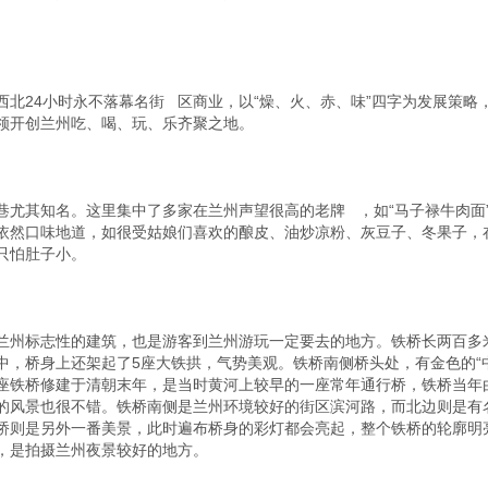
北24小时永不落幕名街   区商业，以“燥、火、赤、味”四字为发展策
领开创兰州吃、喝、玩、乐齐聚之地。

其知名。这里集中了多家在兰州声望很高的老牌   ，如“马子禄牛肉面”、
依然口味地道，如很受姑娘们喜欢的酿皮、油炒凉粉、灰豆子、冬果子，
怕肚子小。

兰州标志性的建筑，也是游客到兰州游玩一定要去的地方。铁桥长两百多
中，桥身上还架起了5座大铁拱，气势美观。铁桥南侧桥头处，有金色的“
座铁桥修建于清朝末年，是当时黄河上较早的一座常年通行桥，铁桥当年
的风景也很不错。铁桥南侧是兰州环境较好的街区滨河路，而北边则是有
桥则是另外一番美景，此时遍布桥身的彩灯都会亮起，整个铁桥的轮廓明
，是拍摄兰州夜景较好的地方。
