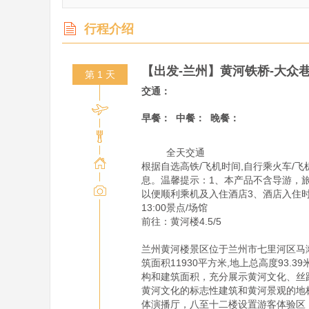
行程介绍
【出发-兰州】黄河铁桥-大众
第 1 天
交通：
早餐：
中餐：
晚餐：
         全天交通

根据自选高铁/飞机时间,自行乘火车/飞
息。温馨提示：1、本产品不含导游，
以便顺利乘机及入住酒店3、酒店入住时
13:00景点/场馆

前往：黄河楼4.5/5

兰州黄河楼景区位于兰州市七里河区马滩片
筑面积11930平方米,地上总高度93
构和建筑面积，充分展示黄河文化、丝
黄河文化的标志性建筑和黄河景观的地
体演播厅，八至十二楼设置游客体验区