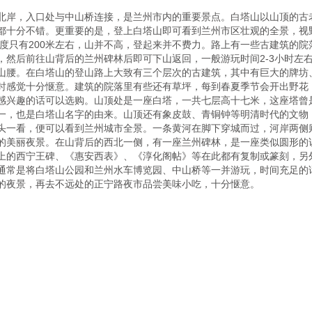
北岸，入口处与中山桥连接，是兰州市内的重要景点。白塔山以山顶的古
都十分不错。更重要的是，登上白塔山即可看到兰州市区壮观的全景，视
高度只有200米左右，山并不高，登起来并不费力。路上有一些古建筑的
，然后前往山背后的兰州碑林后即可下山返回，一般游玩时间2-3小时左
山腰。在白塔山的登山路上大致有三个层次的古建筑，其中有巨大的牌坊
时感觉十分惬意。建筑的院落里有些还有草坪，每到春夏季节会开出野花
感兴趣的话可以选购。山顶处是一座白塔，一共七层高十七米，这座塔曾
一，也是白塔山名字的由来。山顶还有象皮鼓、青铜钟等明清时代的文物
头一看，便可以看到兰州城市全景。一条黄河在脚下穿城而过，河岸两侧
的美丽夜景。在山背后的西北一侧，有一座兰州碑林，是一座类似圆形的
上的西宁王碑、《惠安西表》、《淳化阁帖》等在此都有复制或篆刻，另
通常是将白塔山公园和兰州水车博览园、中山桥等一并游玩，时间充足的
的夜景，再去不远处的正宁路夜市品尝美味小吃，十分惬意。
