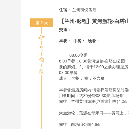
住宿：
兰州凯悦酒店
【兰州-返程】黄河游轮-白塔
第 2 天
交通：
早餐：
中餐：
晚餐：
         08:00交通

8:00早餐，8:30黄河游轮-白塔
要的麻烦。2、请于12:00之前办理
08:00早餐

成人：含餐 儿童：不含餐

早餐含酒店房间内,请选择酒店房型时选
用餐时间：约30分钟08:30景点/场馆

前往：兰州黄河游轮(含首道门票)4.2/5

乘坐游轮，荡漾在母亲河——黄河上，
前往：白塔山公园4.6/5
