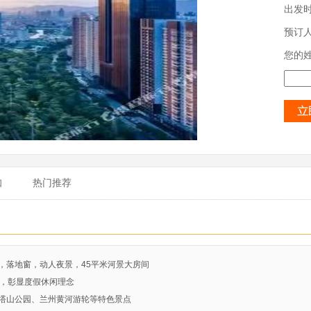
出发
预订
您的
知
热门推荐
，落地窗，动人夜景，45平米河景大房间
松，彰显度假休闲理念
白塔山公园、兰州黄河游轮等特色景点