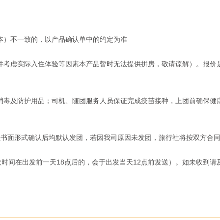
）不一致的，以产品确认单中的约定为准

并考虑实际入住体验等因素本产品暂时无法提供拼房，敬请谅解）。报价是
消毒及防护用品；司机、随团服务人员保证完成疫苗接种，上团前确保健
书面形式确认后均默认发团，若因我司原因未发团，旅行社将按双方合同
款时间在出发前一天18点后的，会于出发当天12点前发送）。如未收到