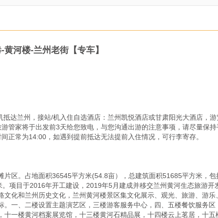
巷-黄河楼-兰州老街【专车】
机抵达兰州，接站/机入住自选酒店：兰州凯悦酒店或甘肃阳光大酒店，游览：
旅游管家将于出发前3天给您致电，与您沟通出游的注意事项，请尽量保持
间正常为14:00，如遇到提前抵达无法提前入住情况，可行李寄存。

区。占地面积36545平方米(54.8亩），总建筑面积51685平方米，包
.39米。项目于2016年开工建设，2019年5月建成并移交兰州黄河生态
路文化和兰州历史文化，兰州黄河楼景区集文化展示、观光、旅游、游乐
标。一、二楼设置主题演艺区，三楼游客服务中心，四、五楼餐饮服务区
，十一楼黄河档案展览馆，十三楼黄河石精品展，十四楼云上茗居，十五