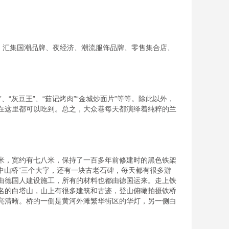
略，汇集国潮品牌、夜经济、潮流服饰品牌、零售集合店、
“灰豆王”、“茹记烤肉”“金城炒面片”等等。除此以外，
在这里都可以吃到。总之，大众巷每天都演绎着纯粹的兰
米，宽约有七八米，保持了一百多年前修建时的黑色铁架
中山桥”三个大字，还有一块古老石碑，每天都有很多游
由德国人建设施工，所有的材料也都由德国运来。走上铁
名的白塔山，山上有很多建筑和古迹，登山俯瞰拍摄铁桥
亮清晰。桥的一侧是黄河外滩繁华街区的华灯，另一侧白