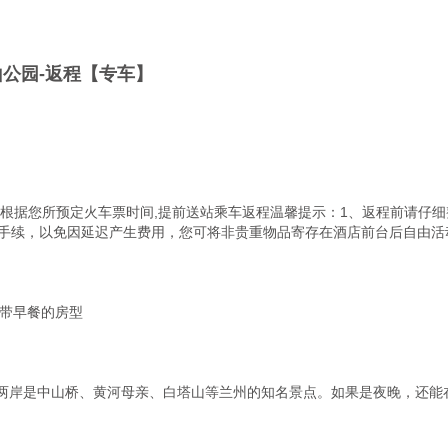
山公园-返程【专车】
山公园，根据您所预定火车票时间,提前送站乘车返程温馨提示：1、返程前请
退房手续，以免因延迟产生费用，您可将非贵重物品寄存在酒店前台后自由活动
带早餐的房型

两岸是中山桥、黄河母亲、白塔山等兰州的知名景点。如果是夜晚，还能在