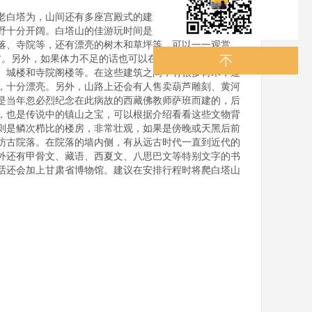
老白塔为，山间还有多座宫殿式的建筑，在建筑周围种植
野十分开阔。白塔山的佳游玩时间是夏季。山顶的海拔约
院落、寺院等，还有漂亮的树木和草坪等，可以一一观赏。
右。另外，如果体力不足的话也可以在黄河对岸乘坐黄河
、城楼和寺院阁楼等。在这些建筑之间，有很多树木，造
，十分漂亮。另外，山路上还会有人售卖葫芦雕刻、黄河
是当年忽必烈纪念在此病故的西藏佛教师萨班而建的，后
，也是传说中的镇山之宝，可以根据介绍看看这些文物背
则是鳞次栉比的楼房，非常壮观，如果是傍晚或天黑后前
访古院落。在院落的墙内侧，有从远古时代一直到近代的
外还有甲骨文、藏语、西夏文、八思巴文等特别文字的书
话还会加上甘肃省博物馆。建议在安排行程时将爬白塔山