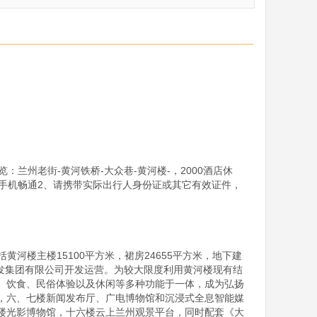
兰州老街-黄河铁桥-大众巷-黄河楼-，2000酒店休
手机畅通2、请携带实际出行人身份证或其它有效证件，
括黄河楼主楼15100平方米，裙房24655平方米，地下建
旅游开发集团有限公司开发运营。为较大限度利用黄河楼现有结
、饮食、民俗体验以及休闲等多种功能于一体，成为弘扬
，六、七楼新闻发布厅、广电博物馆和沉浸式全息智能媒
楼光影博物馆，十六楼云上兰州观景平台，同时配套《大