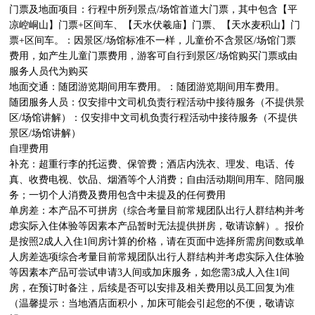
门票及地面项目：行程中所列景点/场馆首道大门票，其中包含【平
凉崆峒山】门票+区间车、【天水伏羲庙】门票、【天水麦积山】门
票+区间车。：因景区/场馆标准不一样，儿童价不含景区/场馆门票
费用，如产生儿童门票费用，游客可自行到景区/场馆购买门票或由
服务人员代为购买

地面交通：随团游览期间用车费用。：随团游览期间用车费用。

随团服务人员：仅安排中文司机负责行程活动中接待服务（不提供景
区/场馆讲解）：仅安排中文司机负责行程活动中接待服务（不提供
景区/场馆讲解）

自理费用

补充：超重行李的托运费、保管费；酒店内洗衣、理发、电话、传
真、收费电视、饮品、烟酒等个人消费；自由活动期间用车、陪同服
务；一切个人消费及费用包含中未提及的任何费用

单房差：本产品不可拼房（综合考量目前常规团队出行人群结构并考
虑实际入住体验等因素本产品暂时无法提供拼房，敬请谅解）。报价
是按照2成人入住1间房计算的价格，请在页面中选择所需房间数或单
人房差选项综合考量目前常规团队出行人群结构并考虑实际入住体验
等因素本产品可尝试申请3人间或加床服务，如您需3成人入住1间
房，在预订时备注，后续是否可以安排及相关费用以员工回复为准
（温馨提示：当地酒店面积小，加床可能会引起您的不便，敬请谅