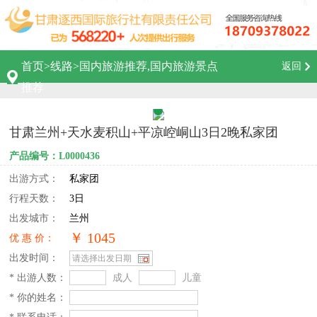
首页
>
线路
>
国内旅游推荐,国内旅游景点
返回
推荐
甘肃兰州+天水麦积山+平凉崆峒山3日2晚私家团
产品编号：L0000436
出游方式：
私家团
行程天数：
3日
出发城市：
兰州
￥ 1045
优 惠 价：
出发时间：
* 出游人数：
成人
儿童
* 你的姓名：