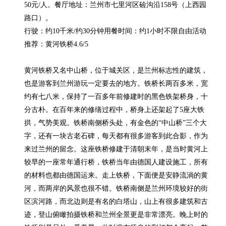
50元/人。餐厅地址：兰州市七里河区硷沟沿158号（上西园
路口）。

行驶：约10千米/约30分钟用餐时间：约1小时不限自由活动

推荐：黄河铁桥4.6/5

黄河铁桥又名中山桥，位于城关区，是兰州标志性的建筑，
也是游客到兰州游玩一定要去的地方。铁桥长两百多米，宽
约有七八米，保持了一百多年前修建时的黑色铁架桥身，十
分古朴。在百年来的修缮过程中，桥身上还架起了5座大铁
拱，气势美观。铁桥南侧桥头处，有金色的“中山桥”三个大
字，还有一块古老石碑，每天都有很多游客到此合影，作为
来过兰州的留念。这座铁桥修建于清朝末年，是当时黄河上
较早的一座常年通行桥，铁桥当年由德国人建设施工，所有
的材料也都由德国运来。走上铁桥，下面便是安静流淌的黄
河，而两岸的风景也很不错。铁桥南侧是兰州环境较好的街
区滨河路，而北边则是有名的白塔山，山上有很多建筑和古
迹，登山俯瞰拍摄铁桥和兰州全景更是非常漂亮。晚上时的