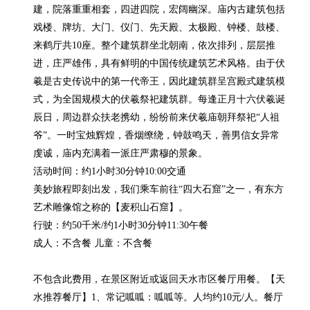
建，院落重重相套，四进四院，宏阔幽深。庙内古建筑包括
戏楼、牌坊、大门、仪门、先天殿、太极殿、钟楼、鼓楼、
来鹤厅共10座。整个建筑群坐北朝南，依次排列，层层推
进，庄严雄伟，具有鲜明的中国传统建筑艺术风格。由于伏
羲是古史传说中的第一代帝王，因此建筑群呈宫殿式建筑模
式，为全国规模大的伏羲祭祀建筑群。每逢正月十六伏羲诞
辰日，周边群众扶老携幼，纷纷前来伏羲庙朝拜祭祀“人祖
爷”。一时宝烛辉煌，香烟缭绕，钟鼓鸣天，善男信女异常
虔诚，庙内充满着一派庄严肃穆的景象。

活动时间：约1小时30分钟10:00交通

美妙旅程即刻出发，我们乘车前往“四大石窟”之一，有东方
艺术雕像馆之称的【麦积山石窟】。

行驶：约50千米/约1小时30分钟11:30午餐

成人：不含餐 儿童：不含餐

不包含此费用，在景区附近或返回天水市区餐厅用餐。【天
水推荐餐厅】1、常记呱呱：呱呱等。人均约10元/人。餐厅