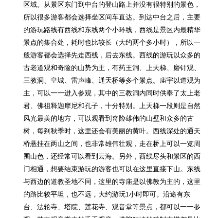
区域。从景区东门到中台的登山路上并没有很特别的景色，
所以很多游客都会选择坐区间车直达。到达中台之后，主要
的游玩路线有西线和东线两个小环线，西线是景区内最精华
景点的集合处，耗时也比较长（大约两个多小时），所以一
般游客都会选择先走西线，后去东线。西线的游玩以众多的
古老道观和奇险的山势为主，有药王洞、上天梯、磨针观、
三教洞、皇城、雷声峰、通天桥等多个景点。庙宇以道观为
主，可以一一进入参观，其中的三教洞内同时供奉了太上老
君、佛祖释迦摩尼和孔子，十分特别。上天梯一段则是自然
风光最美的地方，可以观看到奇险雄伟的山壁和众多的古
树，每到秋季时，这里还会有美丽的黄叶。西线深处的通天
桥悬挂在两山之间，也非常雄伟壮观，走在桥上可以一览周
围山色，还经常可以看到云海。另外，西线尽头和景区的西
门相通，想要结束游玩的游客也可以在这里直接下山。东线
与西边的道教圣地不同，这里的寺庙是以佛教为主的，这里
的路比较平坦，也不远，大约游玩1小时即可。沿途有东
台、法轮寺、塔院、莲花寺、观音堂等景点，都可以一一参