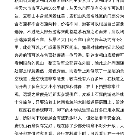
积山石窟是麦积山风景名胜区的主要景点，麦积山位于甘肃
省天水市市区东南50公里处，从天水市区便有公交车可以到
达。麦积山本身就风景优美，麦积山风景名胜区的门票分为
含石窟和不含石窟两种，价格不同，游客可以根据自己需要
选择。不过绝大部分游客来此都是慕石窟之名而来，所以均
会选择观看石窟。从景区大门到石窟山底的停车场约有3公
里，此处可以步行或乘景区区间车。如果对佛教内涵比较感
兴趣的话可以在售票处雇请一位导游。到达麦积山底后便可
看到眼前的孤山一整面岩壁全部露在外面，除此之外周围随
处都是绿意盎然，景色秀丽。而岩壁上则修筑了一层层的悬
空栈道，悬空栈道非常险要，较高处有六百多米，在栈道之
间开凿了多座大大小小的洞窟和佛像，在山下拍照非常壮
观。远观之后便是近距离参观佛窟，麦积山石窟的游览路线
十分简单，只要沿着山体间修筑的木制栈道层层而上，沿途
一座座石窟参观即可。脚下的木制栈道现在好多已用水泥加
固，所以向下观看虽会有些刺激吓人，但还是非常安全的。
麦积山石窟保存完好，现在除了少部分特窟不对外开放，大
部分都在供游客参观。步行在栈道上时，可以看到在一开始