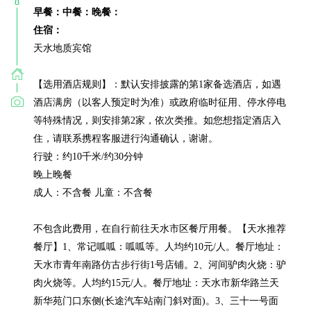
早餐：
中餐：
晚餐：
住宿：
天水地质宾馆

【选用酒店规则】：默认安排披露的第1家备选酒店，如遇
酒店满房（以客人预定时为准）或政府临时征用、停水停电
等特殊情况，则安排第2家，依次类推。如您想指定酒店入
住，请联系携程客服进行沟通确认，谢谢。

行驶：约10千米/约30分钟

晚上晚餐

成人：不含餐 儿童：不含餐

不包含此费用，在自行前往天水市区餐厅用餐。【天水推荐
餐厅】1、常记呱呱：呱呱等。人均约10元/人。餐厅地址：
天水市青年南路仿古步行街1号店铺。2、河间驴肉火烧：驴
肉火烧等。人均约15元/人。餐厅地址：天水市新华路兰天
新华苑门口东侧(长途汽车站南门斜对面)。3、三十一号面