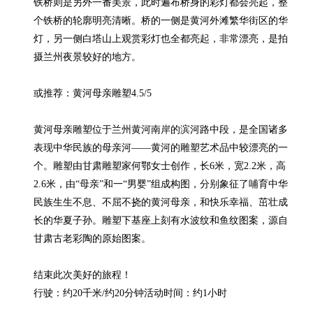
铁桥则是另外一番美景，此时遍布桥身的彩灯都会亮起，整
个铁桥的轮廓明亮清晰。桥的一侧是黄河外滩繁华街区的华
灯，另一侧白塔山上观赏彩灯也全都亮起，非常漂亮，是拍
摄兰州夜景较好的地方。

或推荐：黄河母亲雕塑4.5/5

黄河母亲雕塑位于兰州黄河南岸的滨河路中段，是全国诸多
表现中华民族的母亲河——黄河的雕塑艺术品中较漂亮的一
个。雕塑由甘肃雕塑家何鄂女士创作，长6米，宽2.2米，高
2.6米，由“母亲”和一“男婴”组成构图，分别象征了哺育中华
民族生生不息、不屈不挠的黄河母亲，和快乐幸福、茁壮成
长的华夏子孙。雕塑下基座上刻有水波纹和鱼纹图案，源自
甘肃古老彩陶的原始图案。

结束此次美好的旅程！
