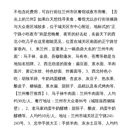
不包含此费用，可自行前往兰州市区餐馆或夜市用餐。【舌
尖上的兰州】如果白天想找寻美食，餐馆尤以步行街张掖路
与大众巷区域较多，位于城关区市中心附近。地标式的“正
宁路小吃夜市”则是您晚餐、夜宵的好去处，名扬天下的西
北小吃几乎在这里都能觅见，位置在城关区南面的正宁路甘
家巷内。1、来兰州，定要来上一碗鼎鼎大名的“兰州牛肉
面”：马子禄、金鼎、吾穆勒蓬灰、马有布、苍鹰等都是当
地知名招牌。2、西北劲道的面食：扁豆面、浆水面、羊肉
面片、黄记水饺、特色炒面、炸酱面等。3、西北特色小
吃：胡辣羊蹄、牛奶鸡蛋醪糟、杏皮水、灰豆子、热东果、
酿皮子、糖锅盔、浆水漏、甜胚子、晶糕以及各式烤肉等。
【兰州餐厅推荐】1、马子禄牛肉面：兰州牛肉面等。人均
约30元/人。餐厅地址：兰州市大众巷86号（城隍庙西侧隔
壁）。2、老马家鸡蛋牛奶醪糟：甜胚子、酿皮、鸡蛋牛奶
醪糟等。人均约10元/人。地址：兰州市城关区正宁路241-
243号。3、忠华手抓大王：手抓羊肉、东乡土豆等。人均约