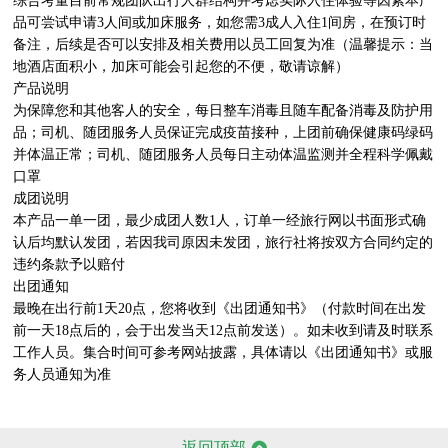
综合考量目前常规团队出行人群结构并考虑实际入住体验等因素本产
品可尝试申请3人间或加床服务，如您需3成人入住1间房，在预订时
备注，后续是否可以安排及相关费用以员工回复为准（温馨提示：当
地酒店面积小，加床可能会引起您的不便，敬请谅解）

产品说明

为保障您和其他客人的安全，每日整车消毒且随车配备消毒及防护用
品；司机、随团服务人员保证完成疫苗接种，上团前确保健康码绿码
并体温正常；司机、随团服务人员每日主动体温监测并全程科学佩戴
口罩

成团说明

本产品一单一团，最少成团人数1人，订单一经旅行网以书面形式确
认后均默认发团，若因我司原因未发团，旅行社将按双方合同约定的
违约条款予以赔付

出团通知

最晚在出行前1天20点，您将收到《出团通知书》（付款时间在出发
前一天18点后的，会于出发当天12点前发送）。如未收到请及时联系
工作人员。集合时间可参考网站披露，具体请以《出团通知书》或服
务人员通知为准

返回顶部