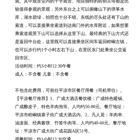
观。其中观音堂内的千手观音、塔院独特的砖制古塔都是比
较值得参观的景观，另外东台之上可以俯瞰山下的弹筝水
库，湖水碧绿，拍照也十分不错。东线的尽头处还有下山的
索道，可以直接乘坐索道到达南门外的水库附近，如果想要
乘索道观景下山可以选择从这里下山。最经典的下山方式还
是返回中台处，这里既可以直接乘坐区间车返回崆峒古镇，
也可以步行约1个小时左右下山，在景区东门处乘坐公交返
回市区。

活动时间：约3小时12:30午餐

成人：不含餐 儿童：不含餐

不包含此费用，可前往平凉市区餐厅用餐（司机带往）。
【平凉餐厅推荐】1、广成大酒店餐饮楼：广成特色暖锅、
广成酿皮子、特色羊肉泡等。人均约50-80元。餐厅地址：
平凉市崆峒镇寨子街广成大酒店内。2、凡人居：羊肉串、
油泼面、经典酱饼、竹签牛肉等。人均约40-60元。餐厅地
址：平凉市广成大街广成花园A区51号。

用餐时间：约1小时13:30交通
