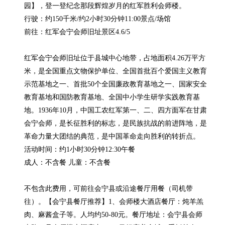
园】，登一登纪念那段辉煌岁月的红军胜利会师楼。

行驶：约150千米/约2小时30分钟11:00景点/场馆

前往：红军会宁会师旧址景区4.6/5

红军会宁会师旧址位于县城中心地带，占地面积4.26万平方
米，是全国重点文物保护单位、全国首批百个爱国主义教育
示范基地之一、首批50个全国廉政教育基地之一、国家安全
教育基地和国防教育基地、全国中小学生研学实践教育基
地。1936年10月，中国工农红军第一、二、四方面军在甘肃
会宁会师，是长征胜利的标志，是民族抗战的前进阵地，是
革命力量大团结的典范，是中国革命走向胜利的转折点。

活动时间：约1小时30分钟12:30午餐

成人：不含餐 儿童：不含餐

不包含此费用，可前往会宁县或沿途餐厅用餐（司机带
往）。【会宁县餐厅推荐】1、会师楼大酒店餐厅：炖羊羔
肉、麻酱盒子等。人均约50-80元。餐厅地址：会宁县会师