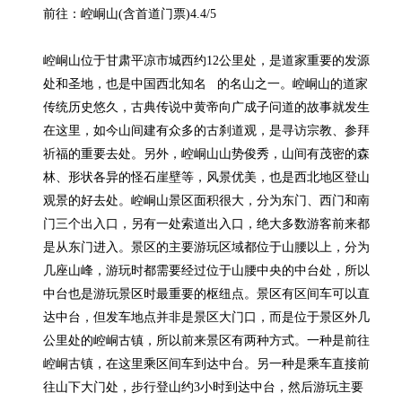
前往：崆峒山(含首道门票)4.4/5

崆峒山位于甘肃平凉市城西约12公里处，是道家重要的发源
处和圣地，也是中国西北知名   的名山之一。崆峒山的道家
传统历史悠久，古典传说中黄帝向广成子问道的故事就发生
在这里，如今山间建有众多的古刹道观，是寻访宗教、参拜
祈福的重要去处。另外，崆峒山山势俊秀，山间有茂密的森
林、形状各异的怪石崖壁等，风景优美，也是西北地区登山
观景的好去处。崆峒山景区面积很大，分为东门、西门和南
门三个出入口，另有一处索道出入口，绝大多数游客前来都
是从东门进入。景区的主要游玩区域都位于山腰以上，分为
几座山峰，游玩时都需要经过位于山腰中央的中台处，所以
中台也是游玩景区时最重要的枢纽点。景区有区间车可以直
达中台，但发车地点并非是景区大门口，而是位于景区外几
公里处的崆峒古镇，所以前来景区有两种方式。一种是前往
崆峒古镇，在这里乘区间车到达中台。另一种是乘车直接前
往山下大门处，步行登山约3小时到达中台，然后游玩主要