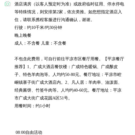
酒店满房（以客人预定时为准）或政府临时征用、停水停电
等特殊情况，则安排第2家，依次类推。如您想指定酒店入
住，请联系携程客服进行沟通确认，谢谢。

行驶：约10千米/约30分钟

晚上晚餐

成人：不含餐 儿童：不含餐

不包含此费用，可自行前往平凉市区餐厅用餐。【平凉餐厅
推荐】1、广成大酒店餐饮楼：广成特色暖锅、广成酿皮
子、特色羊肉泡等。人均约50-80元。餐厅地址：平凉市崆
峒镇寨子街广成大酒店内。2、凡人居：羊肉串、油泼面、
经典酱饼、竹签牛肉等。人均约40-60元。餐厅地址：平凉
市广成大街广成花园A区51号。

用餐时间：约1小时
 08:00自由活动
