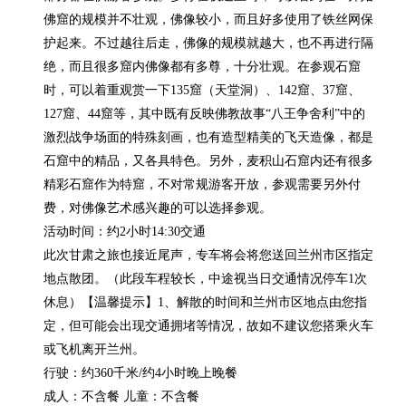
佛窟的规模并不壮观，佛像较小，而且好多使用了铁丝网保
护起来。不过越往后走，佛像的规模就越大，也不再进行隔
绝，而且很多窟内佛像都有多尊，十分壮观。在参观石窟
时，可以着重观赏一下135窟（天堂洞）、142窟、37窟、
127窟、44窟等，其中既有反映佛教故事“八王争舍利”中的
激烈战争场面的特殊刻画，也有造型精美的飞天造像，都是
石窟中的精品，又各具特色。另外，麦积山石窟内还有很多
精彩石窟作为特窟，不对常规游客开放，参观需要另外付
费，对佛像艺术感兴趣的可以选择参观。

活动时间：约2小时14:30交通

此次甘肃之旅也接近尾声，专车将会将您送回兰州市区指定
地点散团。（此段车程较长，中途视当日交通情况停车1次
休息）【温馨提示】1、解散的时间和兰州市区地点由您指
定，但可能会出现交通拥堵等情况，故如不建议您搭乘火车
或飞机离开兰州。

行驶：约360千米/约4小时晚上晚餐

成人：不含餐 儿童：不含餐
