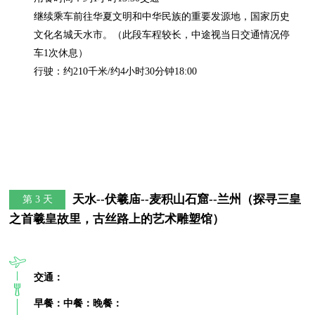
继续乘车前往华夏文明和中华民族的重要发源地，国家历史
文化名城天水市。（此段车程较长，中途视当日交通情况停
车1次休息）

行驶：约210千米/约4小时30分钟18:00
天水--伏羲庙--麦积山石窟--兰州（探寻三皇
第 3 天
之首羲皇故里，古丝路上的艺术雕塑馆）
交通：
早餐：
中餐：
晚餐：