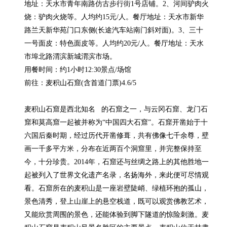
地址：天水市青年南路仿古步行街1号店铺。2、河间驴肉火
烧：驴肉火烧等。人均约15元/人。餐厅地址：天水市新华
路兰天新华苑门口东侧(长途汽车站南门斜对面)。3、三十
一号面皮：特色面皮等。人均约20元/人。餐厅地址：天水
市埠北路渭滨新城渭滨市场。

用餐时间：约1小时12:30景点/场馆

前往：麦积山石窟(含首道门票)4.6/5

麦积山石窟是西北知名   的石窟之一，与云冈石窟、龙门石
窟和莫高窟一起被并称为“中国四大石窟”。石窟开凿始于十
六国后秦时期，经过历代开凿修葺，共有佛像七千余尊，壁
画一千多平方米，分布在近两百个洞窟里，并完整保持至
今，十分珍贵。2014年，石窟还与丝绸之路上的其他胜地一
起被列入了世界文化遗产名录，名扬海外，来此便可尽情观
看。石窟所在的麦积山是一座岩壁陡峭、绿植环抱的孤山，
景色清秀，登上山崖上的悬空栈道，既可以观赏佛教艺术，
又能欣赏周围的景色，还能体验到脚下隧道的惊险刺激。麦