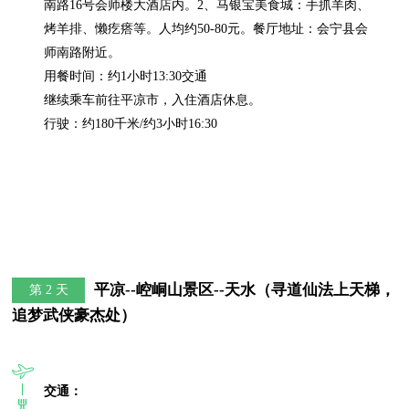
南路16号会师楼大酒店内。2、马银宝美食城：手抓羊肉、
烤羊排、懒疙瘩等。人均约50-80元。餐厅地址：会宁县会
师南路附近。

用餐时间：约1小时13:30交通

继续乘车前往平凉市，入住酒店休息。

行驶：约180千米/约3小时16:30
平凉--崆峒山景区--天水（寻道仙法上天梯，
第 2 天
追梦武侠豪杰处）
交通：