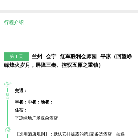
行程介绍
兰州--会宁--红军胜利会师园--平凉（回望峥
第 1 天
嵘烽火岁月，屏障三秦、控驭五原之重镇）
交通：
早餐：
中餐：
晚餐：
住宿：
平凉绿地广场亚朵酒店

【选用酒店规则】：默认安排披露的第1家备选酒店，如遇