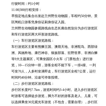
行驶时间：约1小时

11.00|300|行程安排：

早指定地点集合出发赴兰州野生动物园，车程约50分钟。景
区闸机口游客凭身份证刷身份证入园。

兰州野生动物园参观路线由生态长廊自然划分为步行游览区
和车行游览区两大环形游览路线。

（一）车行游览区游览路线：

车行游览区主要有熊狮王国、澳萌天地、非洲鸵鸟、西部绿
洲、风驰羚地、康巴神谷、狼族部落、狂野世界、非洲白狮
等9大主题展区，可乘坐园区小火车（门票包含）进行游
览，10—15分钟一班，游客全程不能下车，一排4座、一列
可坐70人，人多时坐满即走，车行游览区全程7公里，运行
时间约40分钟。沿途可停靠投喂。

（二）步行游览区游览路线：

步行区长度约7.7km，游览时间约3-4小时。进入步行游览区
时游客可选择徒步游览，脚力不好的游客及老人、儿童，可
以选择乘坐30元观光车游览（不包含，需要自理），步行区