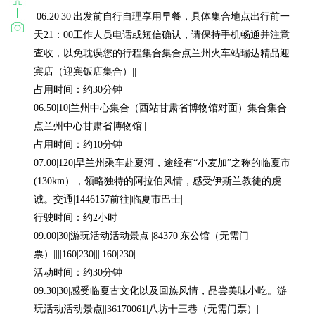
 06.20|30|出发前自行自理享用早餐，具体集合地点出行前一
天21：00工作人员电话或短信确认，请保持手机畅通并注意
查收，以免耽误您的行程集合集合点兰州火车站瑞达精品迎
宾店（迎宾饭店集合）||

占用时间：约30分钟

06.50|10|兰州中心集合（西站甘肃省博物馆对面）集合集合
点兰州中心甘肃省博物馆||

占用时间：约10分钟

07.00|120|早兰州乘车赴夏河，途经有“小麦加”之称的临夏市
(130km），领略独特的阿拉伯风情，感受伊斯兰教徒的虔
诚。交通|1446157前往|临夏市巴士|

行驶时间：约2小时

09.00|30|游玩活动活动景点||84370|东公馆（无需门
票）||||160|230||||160|230|

活动时间：约30分钟

09.30|30|感受临夏古文化以及回族风情，品尝美味小吃。游
玩活动活动景点||36170061|八坊十三巷（无需门票）|
