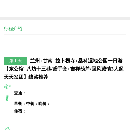
行程介绍
兰州+甘南+拉卜楞寺+桑科湿地公园一日游
第 1 天
【东公馆+八坊十三巷/赠手套+吉祥葫芦/回风藏情3人起
天天发团】线路推荐
交通：
早餐：
中餐：
晚餐：
住宿：