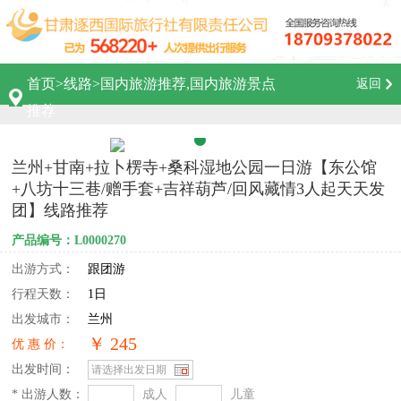
首页
>
线路
>
国内旅游推荐,国内旅游景点
返回
推荐
兰州+甘南+拉卜楞寺+桑科湿地公园一日游【东公馆
+八坊十三巷/赠手套+吉祥葫芦/回风藏情3人起天天发
团】线路推荐
产品编号：L0000270
出游方式：
跟团游
行程天数：
1日
出发城市：
兰州
￥ 245
优 惠 价：
出发时间：
* 出游人数：
成人
儿童