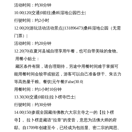
活动时间：约30分钟

10.00|120|交通|0前往|桑科湿地公园巴士|

行驶时间：约2小时

12.00|20|游玩活动活动景点||131896473|桑科湿地公园（无需
门票）|

活动时间：约20分钟

12.20|70|在夏河县城自理享用午餐，也可自带美味的食物。

 用餐小贴士：

 藏区条件有限，请合理期待，另途中用餐时间难于掌握可
能用餐时间会较早或较迟，游客可以自己准备饼干、朱古力
等高热量干粮。餐饮|元午餐|False|30.0|

用餐时间：约1小时10分钟

13.30|30|交通|0前往|拉卜楞寺巴士|

行驶时间：约30分钟

14.00|150|参观全国藏传佛教六大宗主寺之一的【拉卜楞
寺】。拉卜楞是藏语“拉章”的变音，意思为活佛大师的府
邸。自1709年创建至今，已经成为包括显、密二宗的闻思、