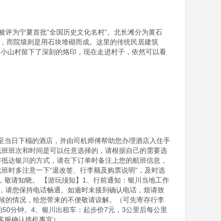
被评为宁夏首批“全国历史文化名村”。北长滩分为黄石
筑，而院墙则是用石块堆砌而成。这里的传统民居建筑
的小山村留下了深刻的烙印，现在走进村子，依然可以看
至当日下榻的酒店，并由司机师傅帮助您办理酒店入住手
航班班次和时间是可以任意选择的，请根据自己的需要选
排抵达银川的方式，请在下订单时备注上您的航班信息，
班时多注意一下“退改签、行李额及购票说明”，及时选
敬请知晓。 【游玩须知】1、行前通知：银川当地工作
息，请您保持电话畅通。如逾时未接到确认电话，烦请致
等候的情况，给您带来的不便敬请谅解。（可先寄存行李
50分钟。4、银川出租车：起步价7元，3公里后每公里
客服确认接机事宜）
