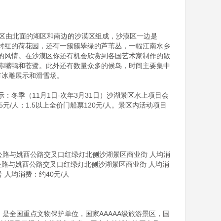
景区由北面的湖区和南边的沙漠区组成，沙漠区一边是
衬红的荷花园，还有一簇簇翠绿的芦苇丛，一幅江南水乡
的风情。在沙漠区你还有机会欣赏到各国艺术家制作的散
赤嘴鸭和苍鹭。此外还有数量众多的候鸟，时间主要集中
冰雕展示和滑雪场。

冬季（11月1日-次年3月31日）沙湖景区水上项目会
元/人；1.5以上全价门船票120元/人。景区内活动项目
公路与姚西公路交叉口红绿灯北侧沙湖景区商业街 人均消
公路与姚西公路交叉口红绿灯北侧沙湖景区商业街 人均消
人均消费：约40元/人

。是全国重点文物保护单位，国家AAAAA级旅游景区，国