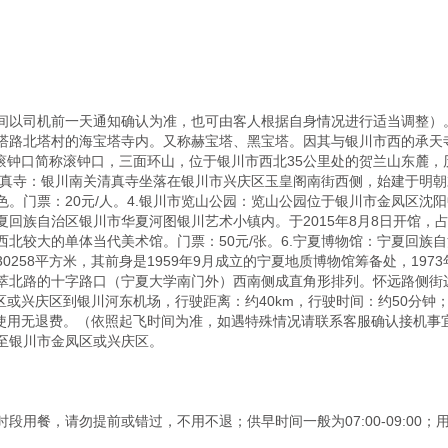
间以司机前一天通知确认为准，也可由客人根据自身情况进行适当调整）。
塔路北塔村的海宝塔寺内。又称赫宝塔、黑宝塔。因其与银川市西的承天
山滚钟口简称滚钟口，三面环山，位于银川市西北35公里处的贺兰山东麓
关清真寺：银川南关清真寺坐落在银川市兴庆区玉皇阁南街西侧，始建于明朝末
。门票：20元/人。4.银川市览山公园：览山公园位于银川市金凤区沈
回族自治区银川市华夏河图银川艺术小镇内。于2015年8月8日开馆，占地
国西北较大的单体当代美术馆。门票：50元/张。6.宁夏博物馆：宁夏回
258平方米，其前身是1959年9月成立的宁夏地质博物馆筹备处，197
萃北路的十字路口（宁夏大学南门外）西南侧成直角形排列。怀远路侧街
或兴庆区到银川河东机场，行驶距离：约40km，行驶时间：约50分钟；2
不使用无退费。（依照起飞时间为准，如遇特殊情况请联系客服确认接机事
至银川市金凤区或兴庆区。

用餐，请勿提前或错过，不用不退；供早时间一般为07:00-09:00；