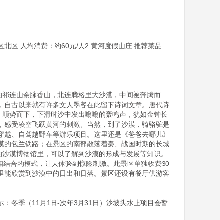
北区 人均消费：约60元/人2.黄河度假山庄 推荐菜品：
的祁连山余脉香山，北连腾格里大沙漠，中间被奔腾而
，自古以来就有许多文人墨客在此留下诗词文章。唐代诗
，顺势而下，下滑时沙中发出嗡嗡的轰鸣声，犹如金钟长
，感受凌空飞跃黄河的刺激。当然，到了沙漠，骑骆驼是
穿越、自驾越野车等游乐项目。这里还是《爸爸去哪儿》
漠的包兰铁路；在景区的南部散落着秦、战国时期的长城
的沙漠博物馆里，可以了解到沙漠的形成与发展等知识。
画相结合的模式，让人体验到惊险刺激。此景区单独收费30
里能欣赏到沙漠中的日出和日落。景区还设有餐厅供游客
冬季（11月1日-次年3月31日）沙坡头水上项目会暂