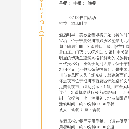
早餐：
中餐：
晚餐：
         07:00自由活动

推荐：酒店叫早

酒店叫早，美妙旅程即将开始（具体时
宝塔，位于宁夏银川市兴庆区丽景街北
期至隋唐年间。2.滚钟口：银川贺兰
暑山庄。门票：30元/张。3.银川南
明显的伊斯兰建筑风格和鲜明的民族特色
当代美术馆，座落于黄河西岸，位于宁夏
2.24亿元（不包括馆藏投资）。是中
川市金凤区人民广场东街，总建筑面积30
怀远夜市位于银川市西夏区怀远路和文
是美食夜市。特别提示：1.银川市金凤区
议价；3.送机送站服务为赠送项目，
制，仅提供一次一种服务，地点仅限送
活动时间：约30分钟07:30早餐

成人：含餐 儿童：含餐

在酒店指定餐厅享用早餐。（请在供早时段
用餐时间：约30分钟08:00交通
