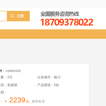
号：
L00001026
天数：2日
出发城市：银川
类型：私家团
产品星级：5钻
日期：
2239
价：￥
起
服务标准