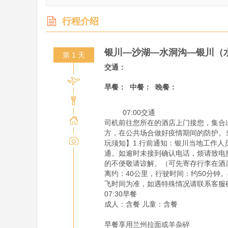
行程介绍
银川—沙湖—水洞沟—银川（
第 1 天
交通：
早餐：
中餐：
晚餐：
         07:00交通

司机前往您所在的酒店上门接您，集合
方，在公共场合做好疫情期间的防护。
玩须知】1.行前通知：银川当地工作人
通。如逾时未接到确认电话，烦请致电携
的不便敬请谅解。（可先寄存行李在酒
离约：40公里，行驶时间：约50分钟
飞时间为准，如遇特殊情况请联系客服
07:30早餐

成人：含餐 儿童：含餐

早餐享用兰州拉面或羊杂碎
