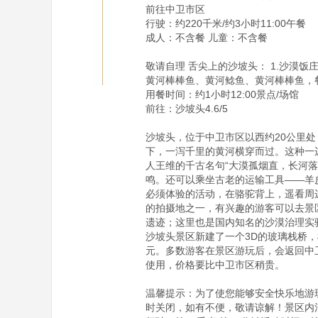
前往中卫市区

行驶：约220千米/约3小时11:00午餐

成人：不含餐 儿童：不含餐

敬请自理 舌尖上的沙坡头： 1.沙漠饭
黄河棒棒鱼、黄河鲶鱼、黄河棒棒鱼，餐
用餐时间：约1小时12:00景点/场馆

前往：沙坡头4.6/5

沙坡头，位于中卫市区以西约20公里
下，一泻千里的黄河横穿而过。这种一
人王维的千古名句“大漠孤烟直，长河
鸣。还可以乘坐古老的运输工具——羊
必须体验的活动，在骆驼背上，遥看周
的拍摄地之一，有兴趣的游客可以去景
遗迹；这里也是国内知名的沙漠治理实
沙坡头景区新建了一个3D的玻璃栈桥，
元。多数游客在景区游玩后，会返回中
使用，价格要比中卫市区稍贵。

温馨提示：为了使您能够安全快乐地游玩
时关闭，如有不便，敬请谅解！景区内