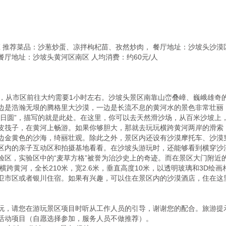
庄 推荐菜品：沙葱炒蛋、凉拌枸杞苗、孜然炒肉， 餐厅地址：沙坡头沙漠区
厅地址：沙坡头黄河区南区 人均消费：约60元/人

处，从市区前往大约需要1小时左右。沙坡头景区南靠山峦叠嶂、巍峨雄奇
边是浩瀚无垠的腾格里大沙漠，一边是长流不息的黄河水的景色非常壮丽
落日圆”，描写的就是此处。在这里，你可以去天然滑沙场，从百米沙坡上
皮筏子，在黄河上畅游。如果你够胆大，那就去玩玩横跨黄河两岸的滑索
边金黄色的沙海，绮丽壮观。除此之外，景区内还设有沙漠摩托车、沙漠
区内的亲子互动区和拍摄基地看看。在沙坡头游玩时，还能够看到横穿沙
验区，实验区中的“麦草方格”被誉为治沙史上的奇迹。而在景区大门附近
横跨黄河，全长210米，宽2.6米，垂直高度10米，以透明玻璃和3D绘
卫市区或者银川住宿。如果有兴趣，可以住在景区内的沙漠酒店，住在这
，请您在游玩景区项目时听从工作人员的引导，谢谢您的配合。旅游提示：
活动项目（自愿选择参加，服务人员不做推荐）。
