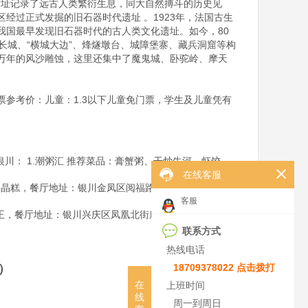
遗址记录了远古人类繁衍生息，同大自然搏斗的历史见
经过正式发掘的旧石器时代遗址 。1923年，法国古生
我国最早发现旧石器时代的古人类文化遗址。如今，80
长城、“横城大边”、烽燧墩台、城障堡寨、藏兵洞窟等构
万年的风沙雕蚀，这里还集中了魔鬼城、卧驼岭、摩天
参考价：儿童：1.3以下儿童免门票，学生及儿童凭有
的银川： 1.潮粥汇 推荐菜品：膏蟹粥、干炒牛河、虾饺
在线客服
杂、晶糕，餐厅地址：银川金凤区阅福路与福安巷交叉口西
客服
子王，餐厅地址：银川兴庆区凤凰北街康平路锦泰花园南门
联系方式
热线电话
）
18709378022 点击拨打
在
上班时间
线
周一到周日