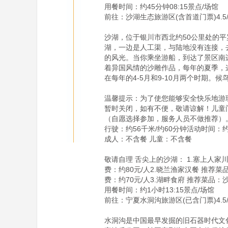
用餐时间：约45分钟08:15景点/场馆

前往：沙湖生态旅游区(含首道门票)4.5/5
沙湖，位于银川市西北约50公里处的
湖，一边是人工渠，与陆地没有连接，
的风光。当你乘坐游船，到达了景区南
着异国风情的沙雕作品，每年的夏季，
在每年的4-5月和9-10月两个时期
温馨提示：为了使您能够安全快乐地游玩
暂时关闭，如有不便，敬请谅解！儿童门票
（自愿选择参加，服务人员不做推荐）。
行驶：约56千米/约60分钟活动时间：约3
成人：不含餐 儿童：不含餐

敬请自理 舌尖上的沙湖： 1.塞上人
费：约80元/人2.晓兰渔家汉餐 推
费：约70元/人3.湖畔食府 推荐菜品
用餐时间：约1小时13:15景点/场馆

前往：宁夏水洞沟旅游区(已含门票)4.5/5
水洞沟是中国最早发掘的旧石器时代文化