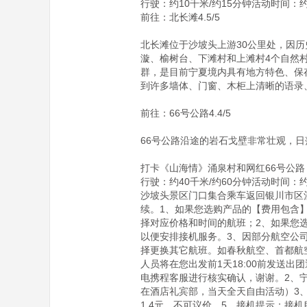
行驶：约10千米/约15分钟活动时间：约3
前往：北长滩4.5/5

北长滩位于沙坡头上游30公里处，因
漩、榆树台、下滩村和上滩村4个自然
群，是目前宁夏境内具有地方特色、保
到许多墙体、门窗、木柜上清晰的语录、
前往：66号公路4.4/5

66号公路沿途的岩石戈壁非常壮观，日
打卡《山海情》涌泉村和网红66号公路

行驶：约40千米/约60分钟活动时间：约1
沙坡头景区门口集合乘车返回银川市区
续。1、如果您选购产品的【费用包含
择对应价格和时间的航班；2、如果您
以便安排接机服务。3、因部分航空公
择更换其它航班。如春秋航空、首都航
人员将在您出发前1天18:00前发送
电携程客服进行核实确认，谢谢。2、宁
在酒店礼宾部，当天全天自由活动）3、
1.4元，不可议价。5、接机提示：接