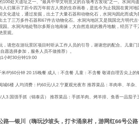
的100处大遗址之一、“最具中华文明意义的百项考古发现”之一。水洞沟
向人们展示了距今四万年前古人类的生存画卷，是迄今为止我国在黄河地区
前文化遗址，通过发掘，出土了大量石器和动物化石，水洞沟因此而成为
出土了三万多件石器和67件古动物化石。水洞沟地区又是我国北方明代古
观园。水洞沟地处鄂尔多斯台地南缘，大自然造就的雅丹地貌，经历了千
景观。

玩，请您在游玩景区项目时听从工作人员的引导，谢谢您的配合。儿童门票
（自愿选择参加，服务人员不做推荐）。

0分钟19:00        
米/约60分钟 20:15晚餐 成人：不含餐 儿童：不含餐 敬请自理舌尖上
城6楼 人均消费：约60元/人2.宁夏观光夜市 推荐菜品：羊肉串、羊
元/人3.国强手抓（锦泰店） 推荐菜品：手抓羊肉、烤羊排、鱼香一品茄
公路—银川（嗨玩沙坡头，打卡涌泉村，游网红66号公路