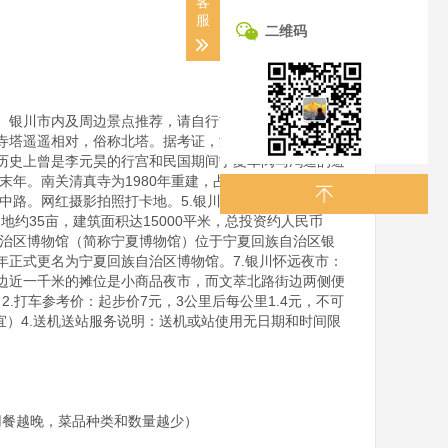
客
服
二维码
银川市内及周边景点推荐，请自行前往：1.海宝塔：海
寺塔遥遥相对，俗称北塔。据考证，海宝塔始建于北朝晚
，历史上曾是李元昊的行宫和民国期间宁夏军阀马鸿逵的避
年。南关清真寺为1980年重建，占2074平方米，具有
阳中路。网红摄影拍照打卡地。5.银川当代艺术馆：银川
约35亩，建筑面积达15000平米，总投资约人民币
族自治区博物馆（简称宁夏博物馆）位于宁夏回族自治区银
3年正式更名为宁夏回族自治区博物馆。7.银川怀远夜市：
边近一千米的摊位是小商品夜市，而文萃北路街边两侧便
.打车参考价：起步价7元，3公里后每公里1.4元，不可
宜）4.送机送站服务说明：送机或站使用无日期和时间限
用餐越晚，菜品种类和数量越少）
