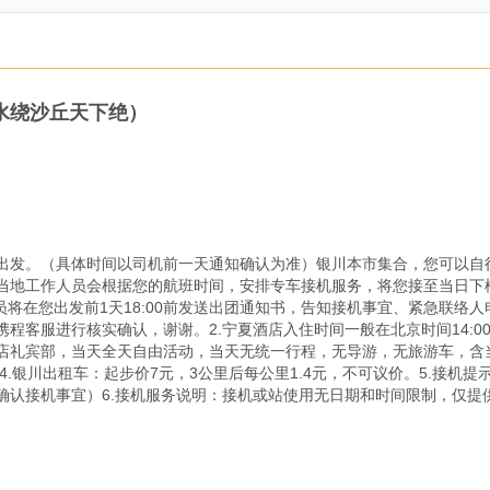
水绕沙丘天下绝）
出发。（具体时间以司机前一天通知确认为准）银川本市集合，您可以自
当地工作人员会根据您的航班时间，安排专车接机服务，将您接至当日下
员将在您出发前1天18:00前发送出团通知书，告知接机事宜、紧急联络
程客服进行核实确认，谢谢。2.宁夏酒店入住时间一般在北京时间14:
店礼宾部，当天全天自由活动，当天无统一行程，无导游，无旅游车，含当
。4.银川出租车：起步价7元，3公里后每公里1.4元，不可议价。5.接
确认接机事宜）6.接机服务说明：接机或站使用无日期和时间限制，仅提