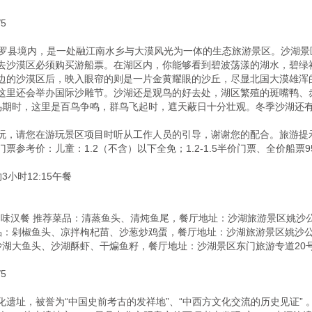


平罗县境内，是一处融江南水乡与大漠风光为一体的生态旅游景区。沙湖
去沙漠区必须购买游船票。在湖区内，你能够看到碧波荡漾的湖水，碧绿
边的沙漠区后，映入眼帘的则是一片金黄耀眼的沙丘，尽显北国大漠雄浑
这里还会举办国际沙雕节。沙湖还是观鸟的好去处，湖区繁殖的斑嘴鸭、
。候鸟期时，这里是百鸟争鸣，群鸟飞起时，遮天蔽日十分壮观。冬季沙湖还有
，请您在游玩景区项目时听从工作人员的引导，谢谢您的配合。旅游提示：
参考价：儿童：1.2（不含）以下全免；1.2-1.5半价门票、全价船票95


小时12:15午餐

家川味汉餐 推荐菜品：清蒸鱼头、清炖鱼尾，餐厅地址：沙湖旅游景区姚沙
荐菜品：剁椒鱼头、凉拌枸杞苗、沙葱炒鸡蛋，餐厅地址：沙湖旅游景区姚沙
：沙湖大鱼头、沙湖酥虾、干煸鱼籽，餐厅地址：沙湖景区东门旅游专道20号 


遗址，被誉为“中国史前考古的发祥地”、“中西方文化交流的历史见证” 