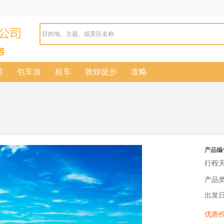
游
包车游
租车
敦煌徒步
攻略
产品编
行程
产品
出发
优惠