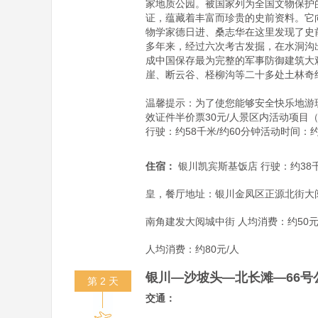
家地质公园。被国家列为全国文物保护
证，蕴藏着丰富而珍贵的史前资料。它
物学家德日进、桑志华在这里发现了史
多年来，经过六次考古发掘，在水洞沟
成中国保存最为完整的军事防御建筑大
崖、断云谷、柽柳沟等二十多处土林奇绝
温馨提示：为了使您能够安全快乐地游
效证件半价票30元/人景区内活动项目
行驶：约58千米/约60分钟活动时间：约1小时3
住宿：
银川凯宾斯基饭店 行驶：约38千
皇，餐厅地址：银川金凤区正源北街大阅
南角建发大阅城中街 人均消费：约50
人均消费：约80元/人
银川—沙坡头—北长滩—66号
第 2 天
交通：