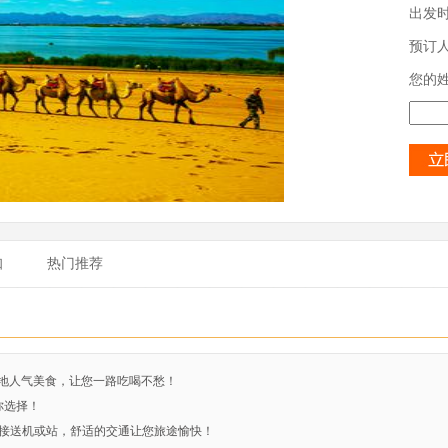
出发
预订
您的
知
热门推荐
当地人气美食，让您一路吃喝不愁！
你选择！
小时接送机或站，舒适的交通让您旅途愉快！