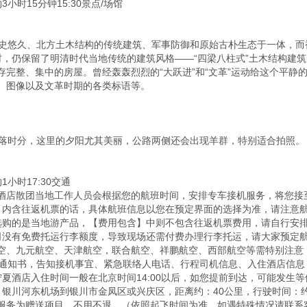
小时15分钟15:30景点/场馆

历史悠久、北方土木结构的传统建筑、军事防御和原始古朴生态于一体，而
村，仍保留了明清时代当地传统的建筑风格——“四梁八柱式”土木结构建
存完整、集中的房屋。曾经轰轰烈烈的“大跃进”和“文革”运动给这个平静
图像以及文革时期的各类标语等。  

落时分，这里的夕阳尤其美丽，公路两侧还会出现羊群，特别适合拍照。

小时17:30交通

酒店散团当地工作人员会根据您的航班时间，安排专车接机服务，将您接
】内含往返机票的话，具体航班信息以您在预定界面的选择为准，请注意
选购的是当地游产品，【费用包含】中则不包含往返机票费用，请自行安
司没有免费托运行李额度，导致现场还需付费办理行李托运，请大家预定航
空、九元航空、天津航空，联合航空、祥鹏航空、西部航空等需特别注意，
出团通知书，告知接机事宜、紧急联络人电话、行程司机信息、入住酒店信
夏酒店入住时间一般在北京时间14:00以后，如您提前到达，可能发生
银川河东机场到银川市金凤区或兴庆区，距离约：40公里，行驶时间：约
机服务为赠送项目，不用不退。（依照起飞时间为准，如遇特殊情况请联系